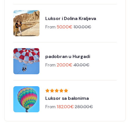
Luksor i Dolina Kraljeva
From
50.00
€
100.00
€
padobran u Hurgadi
From
20.00
€
40.00
€
Luksor sa balonima
From
182.00
€
280.00
€