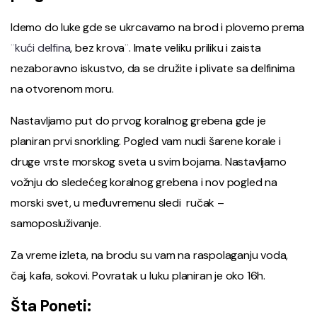
Idemo do luke gde se ukrcavamo na brod i plovemo prema
¨kući delfina
, bez krova¨. Imate veliku priliku i zaista
nezaboravno iskustvo, da se družite i plivate sa delfinima
na otvorenom moru.
Nastavljamo put do prvog koralnog grebena gde je
planiran prvi snorkling. Pogled vam nudi šarene korale i
druge vrste morskog sveta u svim bojama. Nastavljamo
vožnju do sledećeg koralnog grebena i nov pogled na
morski svet, u međuvremenu sledi ručak –
samoposluživanje.
Za vreme izleta, na brodu su vam na raspolaganju voda,
čaj, kafa, sokovi. Povratak u luku planiran je oko 16h.
Šta Poneti: