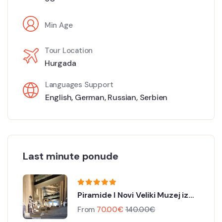
Min Age
Tour Location
Hurgada
Languages Support
English
,
German
,
Russian
,
Serbien
Last minute ponude
Piramide I Novi Veliki Muzej iz
Hurghade
From
70.00
€
140.00
€