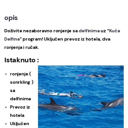
opis
Doživite nezaboravno ronjenje sa
delfinima
uz “
Kuća
Delfina
” program! Uključen prevoz iz hotela, dva
ronjenja i ručak.
Istaknuto :
ronjenje (
sonrkling )
sa
delfinima
Prevoz iz
hotela
Uključen