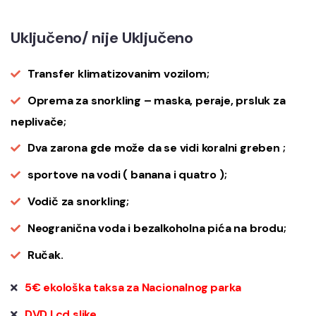
Uključeno/ nije Uključeno
Transfer klimatizovanim vozilom;
Oprema za snorkling – maska, peraje, prsluk za
neplivače;
Dva zarona gde može da se vidi koralni greben ;
sportove na vodi ( banana i quatro );
Vodič za snorkling;
Neogranična voda i bezalkoholna pića na brodu;
Ručak.
5€ ekološka taksa za Nacionalnog parka
DVD I cd slike