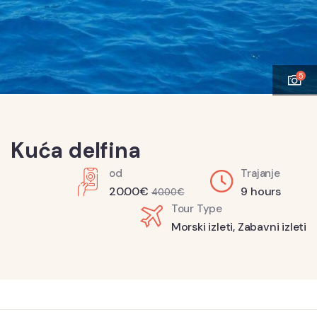
5
Kuća delfina
od
Trajanje
20.00
€
9 hours
40.00
€
Tour Type
Morski izleti
,
Zabavni izleti