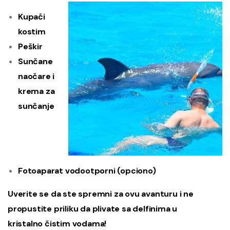
Kupaći
kostim
Peškir
Sunčane
naočare i
krema za
sunčanje
Fotoaparat vodootporni (opciono)
Uverite se da ste spremni za ovu avanturu i ne
propustite priliku da plivate sa delfinima u
kristalno čistim vodama!