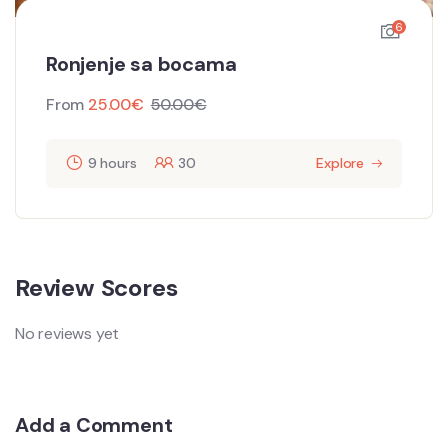
6
Ronjenje sa bocama
From
25.00
€
50.00
€
9 hours
30
Explore
Review Scores
No reviews yet
Add a Comment