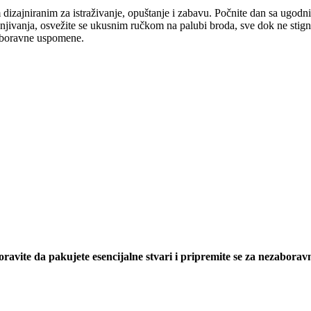
dizajniranim za istraživanje, opuštanje i zabavu. Počnite dan sa ugodn
njivanja, osvežite se ukusnim ručkom na palubi broda, sve dok ne stign
aboravne uspomene.
oravite da pakujete esencijalne stvari i pripremite se za nezabor