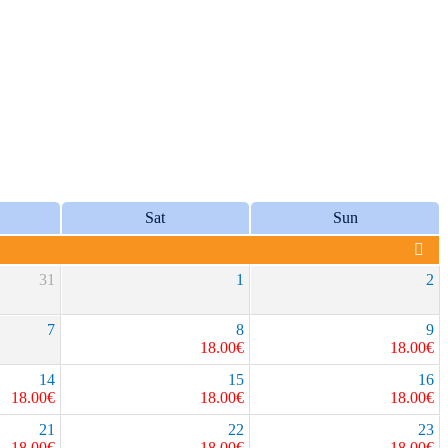
Sat
Sun
31
1
2
7
8
9
18.00
€
18.00
€
14
15
16
18.00
€
18.00
€
18.00
€
21
22
23
18.00
€
18.00
€
18.00
€