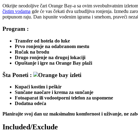
Otkrijte neodoljive čari Orange Bay-a sa ovim sveobuhvatnim izletom 
čistim vodama
gde će vas čekati dva uzbudljiva ronjenja. Između zaro
potpunom raju. Dan ispunite vodenim igrama i smehom, praveći nez
Program :
Transfer od hotela do luke
Prvo ronjenje na odabranom mestu
Ručak na brodu
Drugo ronjenje na drugoj lokaciji
Opuštanje i igre na Orange Bay plaži
Šta Poneti :
Kupaći kostim i peškir
Sunčane naočare i krema za sunčanje
Fotoaparat ili vodootporni telefon za uspomene
Dodatna odeća
Planirajte svoj dan uz maksimalnu komfornost i uživanje, ne zab
Included/Exclude