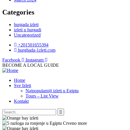
Categories
hurgada izleti
izleti u hurgadi
Uncategorized
+201501655394
hurghada-1zleti.com
Facebook
Instagram
BECOME A LOCAL GUIDE
Home
Sve Izleti
Najpopularniji izleti u Egiptu
Tours – List View
Kontakt