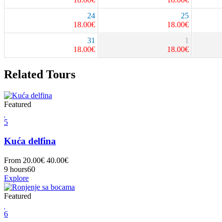
24
25
18.00
€
18.00
€
31
1
18.00
€
18.00
€
Related Tours
Featured
5
Kuća delfina
From
20.00
€
40.00
€
9 hours
60
Explore
Featured
6