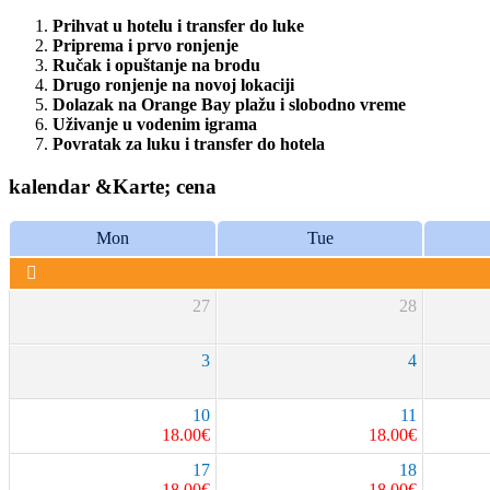
Prihvat u hotelu i transfer do luke
Priprema i prvo ronjenje
Ručak i opuštanje na brodu
Drugo ronjenje na novoj lokaciji
Dolazak na Orange Bay plažu i slobodno vreme
Uživanje u vodenim igrama
Povratak za luku i transfer do hotela
kalendar &Karte; cena
Mon
Tue
27
28
3
4
10
11
18.00
€
18.00
€
17
18
18.00
€
18.00
€