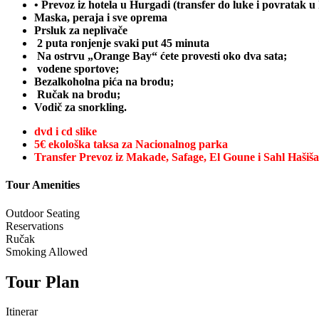
• Prevoz iz hotela u Hurgadi (transfer do luke i povratak u 
Maska, peraja i sve oprema
Prsluk za neplivače
2 puta ronjenje svaki put 45 minuta
Na ostrvu „Orange Bay“ ćete provesti oko dva sata;
vodene sportove;
Bezalkoholna pića na brodu;
Ručak na brodu;
Vodič za snorkling.
dvd i cd slike
5€ ekološka taksa za Nacionalnog parka
Transfer Prevoz iz Makade, Safage, El Goune i Sahl Hašiša
Tour Amenities
Outdoor Seating
Reservations
Ručak
Smoking Allowed
Tour Plan
Itinerar