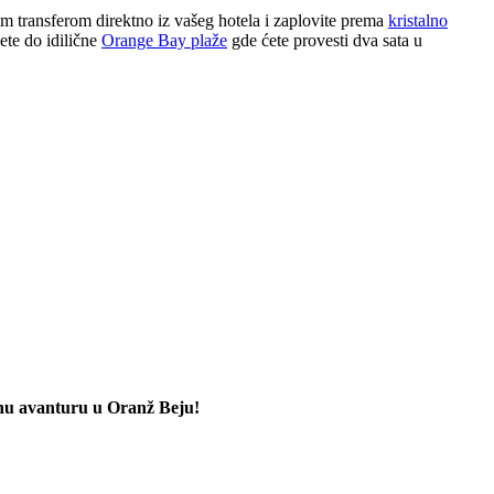
im transferom direktno iz vašeg hotela i zaplovite prema
kristalno
ete do idilične
Orange Bay plaže
gde ćete provesti dva sata u
avnu avanturu u Oranž Beju!