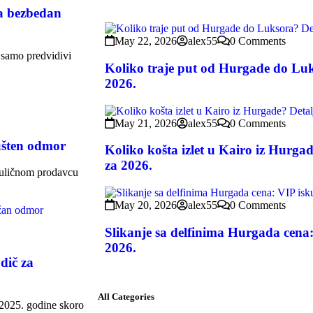
a bezbedan
May 22, 2026
alex55
0 Comments
 samo predvidivi
Koliko traje put od Hurgade do Luk
2026.
May 21, 2026
alex55
0 Comments
pušten odmor
Koliko košta izlet u Kairo iz Hurga
za 2026.
“ uličnom prodavcu
May 20, 2026
alex55
0 Comments
Slikanje sa delfinima Hurgada cena:
2026.
dič za
All Categories
z 2025. godine skoro