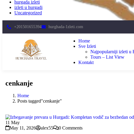
hurgada izleti
izleti u hurgadi
Uncategorized
+201501655394
hurghada-1zleti.com
Home
Sve Izleti
Najpopularniji izleti u
Tours – List View
Kontakt
cenkanje
Home
Posts tagged"cenkanje"
11
May
May 11, 2026
alex55
0 Comments