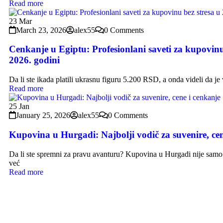
Read more
23
Mar
March 23, 2026
alex55
0 Comments
Cenkanje u Egiptu: Profesionlani saveti za kupovinu
2026. godini
Da li ste ikada platili ukrasnu figuru 5.200 RSD, a onda videli da je
Read more
25
Jan
January 25, 2026
alex55
0 Comments
Kupovina u Hurgadi: Najbolji vodič za suvenire, cen
Da li ste spremni za pravu avanturu? Kupovina u Hurgadi nije samo
već
Read more