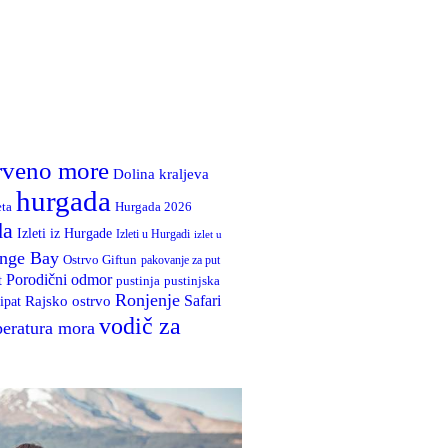
rveno more
Dolina kraljeva
hurgada
Hurgada 2026
eta
da
Izleti iz Hurgade
Izleti u Hurgadi
izlet u
nge Bay
Ostrvo Giftun
pakovanje za put
Porodični odmor
t
pustinja
pustinjska
Ronjenje
Rajsko ostrvo
Safari
ipat
vodič za
eratura mora