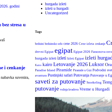
hurgada izleti
izleti u hurgadi
Uncategorized
 bez stresa u
Tags
 vaš
C
cene 2026
Cene izleta
beduini
beduinsko selo
cenkanje
egipat
drevni Egipat
Egipat 2026
Faraonova osv
izleti hurga
izleti
hurgada izleti
Izleti Egipat
Letovanje 2026
Luksor
kairo
Ora
Kairo
e i cenkanje
Piramide
Podvodni sve
Paradise Island
Piramide u Gizi
Putovanja
Pustinjski safari
Putovanje u Eg
avantura
 nabavka suvenira,
saveti za putovanje
Temp
Snorkeling
putovanje
Vreme u Hurgadi
vožnja kvadova