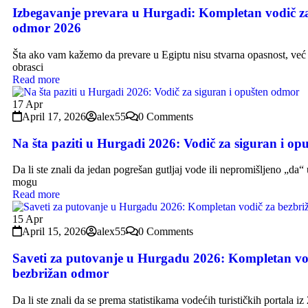
Izbegavanje prevara u Hurgadi: Kompletan vodič z
odmor 2026
Šta ako vam kažemo da prevare u Egiptu nisu stvarna opasnost, već
obrasci
Read more
17
Apr
April 17, 2026
alex55
0 Comments
Na šta paziti u Hurgadi 2026: Vodič za siguran i o
Da li ste znali da jedan pogrešan gutljaj vode ili nepromišljeno „da
mogu
Read more
15
Apr
April 15, 2026
alex55
0 Comments
Saveti za putovanje u Hurgadu 2026: Kompletan vo
bezbrižan odmor
Da li ste znali da se prema statistikama vodećih turističkih portala i