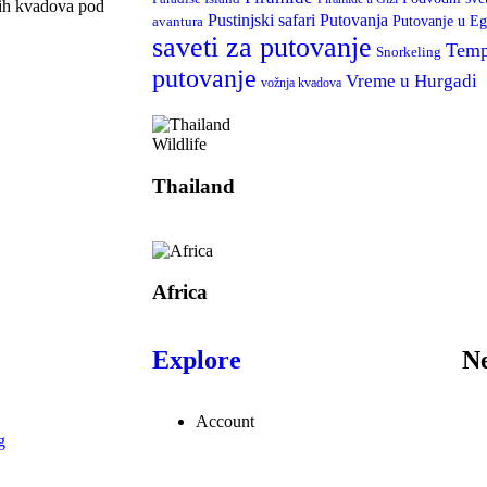
nih kvadova pod
Putovanja
Pustinjski safari
Putovanje u Eg
avantura
saveti za putovanje
Temp
Snorkeling
putovanje
Vreme u Hurgadi
vožnja kvadova
Wildlife
Thailand
Africa
Explore
Ne
Account
g