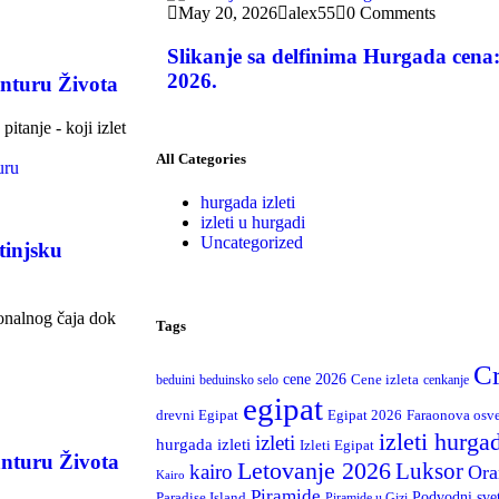
May 20, 2026
alex55
0 Comments
Slikanje sa delfinima Hurgada cena:
2026.
anturu Života
itanje - koji izlet
All Categories
hurgada izleti
izleti u hurgadi
Uncategorized
tinjsku
ionalnog čaja dok
Tags
C
cene 2026
Cene izleta
beduini
beduinsko selo
cenkanje
egipat
drevni Egipat
Egipat 2026
Faraonova osv
izleti hurga
izleti
hurgada izleti
Izleti Egipat
anturu Života
Letovanje 2026
Luksor
kairo
Ora
Kairo
Piramide
Podvodni sve
Paradise Island
Piramide u Gizi