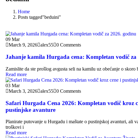
Home
Posts tagged"beduini"
09
Mar
March 9, 2026
alex55
0 Comments
Jahanje kamila Hurgada cena: Kompletan vodič za
Zamislite da ste prošlog avgusta seli na kamilu uz obećanje o skoro b
Read more
03
Mar
March 3, 2026
alex55
0 Comments
Safari Hurgada Cena 2026: Kompletan vodič kroz c
pustinjske avanture
Planirate putovanje u Hurgadu i maštate o pustinjskoj avanturi, ali v
troškovi i
Read more