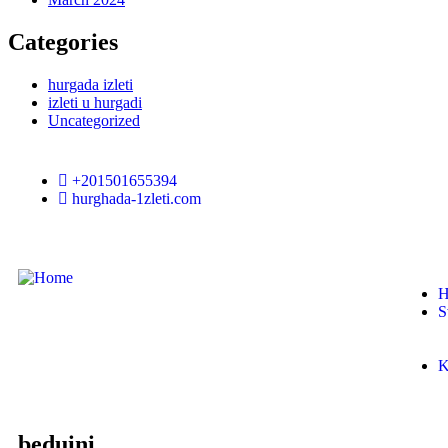
Categories
hurgada izleti
izleti u hurgadi
Uncategorized
+201501655394
hurghada-1zleti.com
H
S
K
beduini