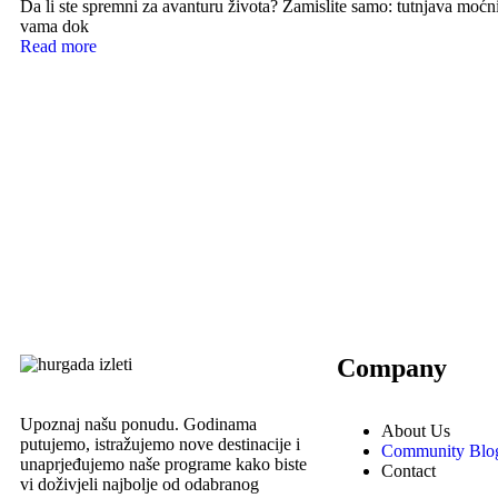
Da li ste spremni za avanturu života? Zamislite samo: tutnjava moć
vama dok
Read more
Company
Upoznaj našu ponudu. Godinama
About Us
putujemo, istražujemo nove destinacije i
Community Blo
unaprjeđujemo naše programe kako biste
Contact
vi doživjeli najbolje od odabranog