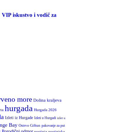
 VIP iskustvo i vodič za
rveno more
Dolina kraljeva
hurgada
Hurgada 2026
eta
da
Izleti iz Hurgade
Izleti u Hurgadi
izlet u
nge Bay
Ostrvo Giftun
pakovanje za put
Porodični odmor
t
pustinja
pustinjska