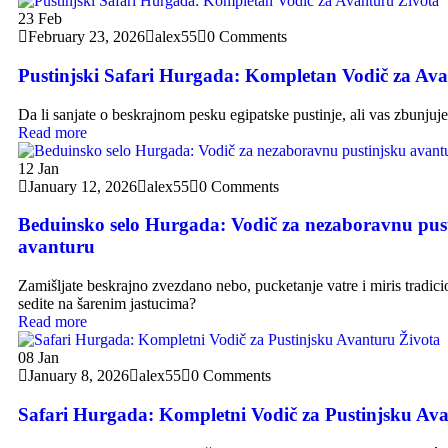
23
Feb
February 23, 2026
alex55
0 Comments
Pustinjski Safari Hurgada: Kompletan Vodič za Av
Da li sanjate o beskrajnom pesku egipatske pustinje, ali vas zbunjuje p
Read more
12
Jan
January 12, 2026
alex55
0 Comments
Beduinsko selo Hurgada: Vodič za nezaboravnu pus
avanturu
Zamišljate beskrajno zvezdano nebo, pucketanje vatre i miris tradic
sedite na šarenim jastucima?
Read more
08
Jan
January 8, 2026
alex55
0 Comments
Safari Hurgada: Kompletni Vodič za Pustinjsku Av