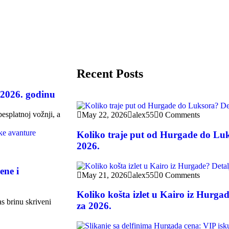
Recent Posts
 2026. godinu
esplatnoj vožnji, a
May 22, 2026
alex55
0 Comments
Koliko traje put od Hurgade do Luk
2026.
ene i
May 21, 2026
alex55
0 Comments
Koliko košta izlet u Kairo iz Hurga
as brinu skriveni
za 2026.