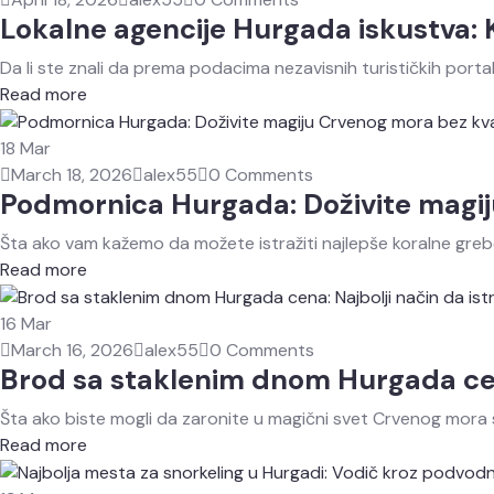
Lokalne agencije Hurgada iskustva: Ka
Da li ste znali da prema podacima nezavisnih turističkih porta
Read more
18
Mar
March 18, 2026
alex55
0 Comments
Podmornica Hurgada: Doživite magij
Šta ako vam kažemo da možete istražiti najlepše koralne gre
Read more
16
Mar
March 16, 2026
alex55
0 Comments
Brod sa staklenim dnom Hurgada cena
Šta ako biste mogli da zaronite u magični svet Crvenog mora
Read more