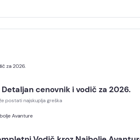
? Detaljan cenovnik i vodič za 2026.
že postati najskuplja greška
Kompletni Vodič kroz Najbolje Avantu