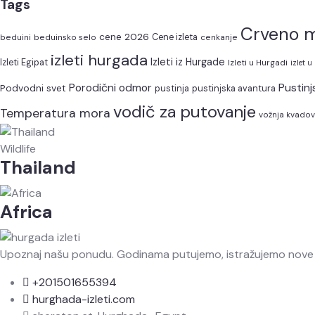
Tags
Crveno 
cene 2026
beduini
beduinsko selo
Cene izleta
cenkanje
izleti hurgada
Izleti iz Hurgade
Izleti Egipat
Izleti u Hurgadi
izlet u
Porodični odmor
Pustinj
Podvodni svet
pustinja
pustinjska avantura
vodič za putovanje
Temperatura mora
vožnja kvado
Wildlife
Thailand
Africa
Upoznaj našu ponudu. Godinama putujemo, istražujemo nove de
+201501655394
hurghada-izleti.com