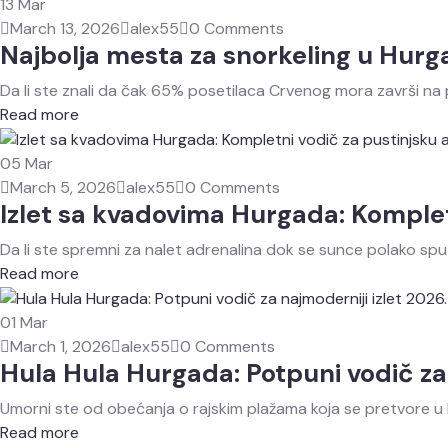
13
Mar
March 13, 2026
alex55
0 Comments
Najbolja mesta za snorkeling u Hurg
Da li ste znali da čak 65% posetilaca Crvenog mora završi n
Read more
05
Mar
March 5, 2026
alex55
0 Comments
Izlet sa kvadovima Hurgada: Komplet
Da li ste spremni za nalet adrenalina dok se sunce polako spu
Read more
01
Mar
March 1, 2026
alex55
0 Comments
Hula Hula Hurgada: Potpuni vodič za 
Umorni ste od obećanja o rajskim plažama koja se pretvore u 
Read more