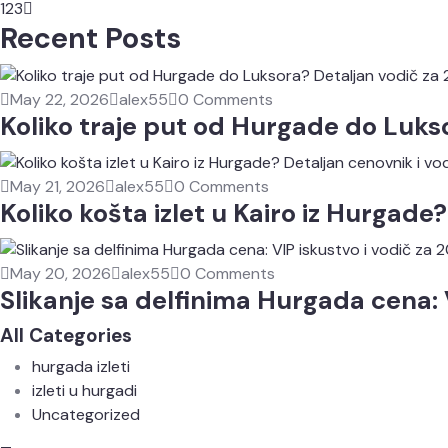
1
2
3
Recent Posts
May 22, 2026
alex55
0 Comments
Koliko traje put od Hurgade do Luks
May 21, 2026
alex55
0 Comments
Koliko košta izlet u Kairo iz Hurgade
May 20, 2026
alex55
0 Comments
Slikanje sa delfinima Hurgada cena: V
All Categories
hurgada izleti
izleti u hurgadi
Uncategorized