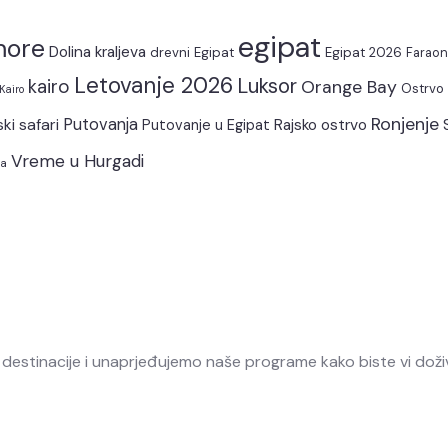
egipat
more
Dolina kraljeva
drevni Egipat
Egipat 2026
Faraon
Letovanje 2026
Luksor
kairo
Orange Bay
Ostrvo 
 Kairo
Ronjenje
ski safari
Putovanja
Rajsko ostrvo
Putovanje u Egipat
Vreme u Hurgadi
va
stinacije i unaprjeđujemo naše programe kako biste vi doživ