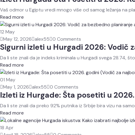
Vaš odmor u Egiptu vredi mnogo više od samog ležanja na plaži
Read more
12
May
May 12, 2026
alex55
0 Comments
Sigurni izleti u Hurgadi 2026: Vodič
Da li ste znali da je indeks kriminala u Hurgadi svega 28.74, št
Read more
01
May
May 1, 2026
alex55
0 Comments
Izleti iz Hurgade: Šta posetiti u 2026
Da li ste znali da preko 92% putnika iz Srbije bira vizu na sa
Read more
18
Apr
April 18, 2026
alex55
0 Comments