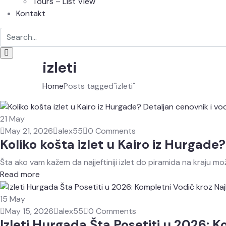
Tours – List View
Kontakt
izleti
Home
Posts tagged"izleti"
21
May
May 21, 2026
alex55
0 Comments
Koliko košta izlet u Kairo iz Hurgade
Šta ako vam kažem da najjeftiniji izlet do piramida na kraju mo
Read more
15
May
May 15, 2026
alex55
0 Comments
Izleti Hurgada Šta Posetiti u 2026: 