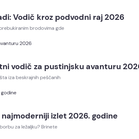
adi: Vodič kroz podvodni raj 2026
a prebukiranim brodovima gde
ni vodič za pustinjsku avanturu 202
šta iza beskrajnih peščanih
najmoderniji izlet 2026. godine
borbu za ležaljku? Brinete