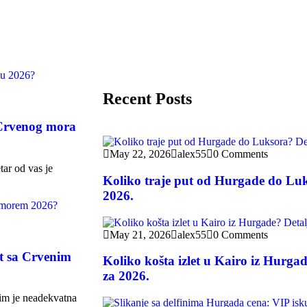
Recent Posts
 Crvenog mora
May 22, 2026
alex55
0 Comments
tar od vas je
Koliko traje put od Hurgade do Luk
2026.
May 21, 2026
alex55
0 Comments
et sa Crvenim
Koliko košta izlet u Kairo iz Hurga
za 2026.
 im je neadekvatna