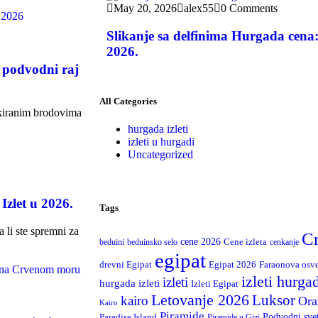
May 20, 2026
alex55
0 Comments
Slikanje sa delfinima Hurgada cena:
2026.
 podvodni raj
All Categories
ukiranim brodovima
hurgada izleti
izleti u hurgadi
Uncategorized
zlet u 2026.
Tags
li ste spremni za
C
cene 2026
Cene izleta
beduini
beduinsko selo
cenkanje
egipat
drevni Egipat
Egipat 2026
Faraonova osv
izleti hurga
izleti
hurgada izleti
Izleti Egipat
Letovanje 2026
Luksor
kairo
Ora
Kairo
Piramide
Podvodni sve
Paradise Island
Piramide u Gizi