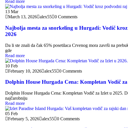
Read more
13
Mar
March 13, 2026
alex55
0 Comments
Najbolja mesta za snorkeling u Hurgadi: Vodič kroz
2026
Da li ste znali da čak 65% posetilaca Crvenog mora završi na preb
gde
Read more
10
Feb
February 10, 2026
alex55
0 Comments
Dolphin House Hurgada Cena: Kompletan Vodič za I
Dolphin House Hurgada Cena: Kompletan Vodič za Izlet u 2025. Da 
najčarobniju
Read more
05
Feb
February 5, 2026
alex55
0 Comments