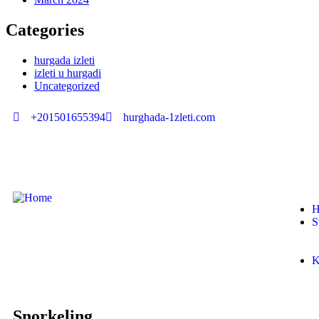
Categories
hurgada izleti
izleti u hurgadi
Uncategorized
+201501655394
hurghada-1zleti.com
H
S
K
Snorkeling