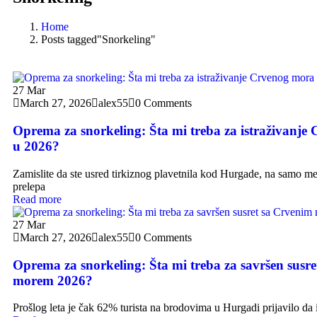
Home
Posts tagged"Snorkeling"
27
Mar
March 27, 2026
alex55
0 Comments
Oprema za snorkeling: Šta mi treba za istraživanje
u 2026?
Zamislite da ste usred tirkiznog plavetnila kod Hurgade, na samo me
prelepa
Read more
27
Mar
March 27, 2026
alex55
0 Comments
Oprema za snorkeling: Šta mi treba za savršen susr
morem 2026?
Prošlog leta je čak 62% turista na brodovima u Hurgadi prijavilo da