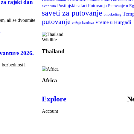
 za rajski dan
Putovanja
Pustinjski safari
Putovanje u Eg
avantura
saveti za putovanje
Temp
Snorkeling
em, ali se dvoumite
putovanje
Vreme u Hurgadi
vožnja kvadova
Wildlife
Thailand
vanture 2026.
, bezbednost i
Africa
Explore
Ne
Account