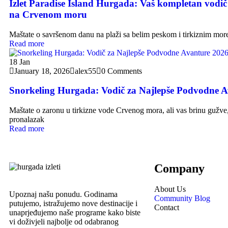
Izlet Paradise Island Hurgada: Vaš kompletan vodič
na Crvenom moru
Maštate o savršenom danu na plaži sa belim peskom i tirkiznim mor
Read more
18
Jan
January 18, 2026
alex55
0 Comments
Snorkeling Hurgada: Vodič za Najlepše Podvodne A
Maštate o zaronu u tirkizne vode Crvenog mora, ali vas brinu gužve
pronalazak
Read more
Company
About Us
Upoznaj našu ponudu. Godinama
Community Blog
putujemo, istražujemo nove destinacije i
Contact
unaprjeđujemo naše programe kako biste
vi doživjeli najbolje od odabranog