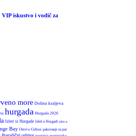
 VIP iskustvo i vodič za
rveno more
Dolina kraljeva
hurgada
Hurgada 2026
eta
da
Izleti iz Hurgade
Izleti u Hurgadi
izlet u
nge Bay
Ostrvo Giftun
pakovanje za put
Porodični odmor
t
pustinja
pustinjska