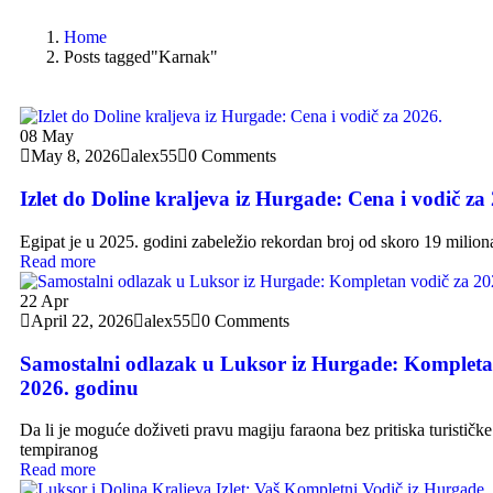
Home
Posts tagged"Karnak"
08
May
May 8, 2026
alex55
0 Comments
Izlet do Doline kraljeva iz Hurgade: Cena i vodič za
Egipat je u 2025. godini zabeležio rekordan broj od skoro 19 miliona 
Read more
22
Apr
April 22, 2026
alex55
0 Comments
Samostalni odlazak u Luksor iz Hurgade: Kompleta
2026. godinu
Da li je moguće doživeti pravu magiju faraona bez pritiska turističke
tempiranog
Read more