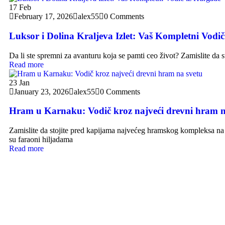
17
Feb
February 17, 2026
alex55
0 Comments
Luksor i Dolina Kraljeva Izlet: Vaš Kompletni Vodi
Da li ste spremni za avanturu koja se pamti ceo život? Zamislite da s
Read more
23
Jan
January 23, 2026
alex55
0 Comments
Hram u Karnaku: Vodič kroz najveći drevni hram n
Zamislite da stojite pred kapijama najvećeg hramskog kompleksa na
su faraoni hiljadama
Read more