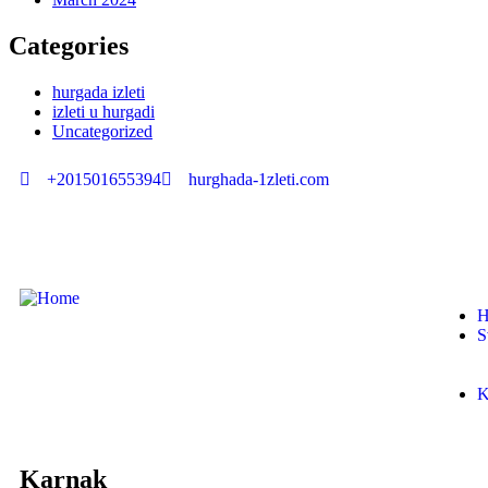
Categories
hurgada izleti
izleti u hurgadi
Uncategorized
+201501655394
hurghada-1zleti.com
H
S
K
Karnak