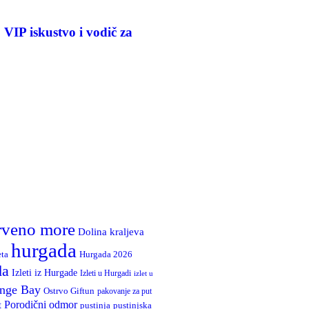
 VIP iskustvo i vodič za
rveno more
Dolina kraljeva
hurgada
Hurgada 2026
eta
da
Izleti iz Hurgade
Izleti u Hurgadi
izlet u
nge Bay
Ostrvo Giftun
pakovanje za put
Porodični odmor
t
pustinja
pustinjska