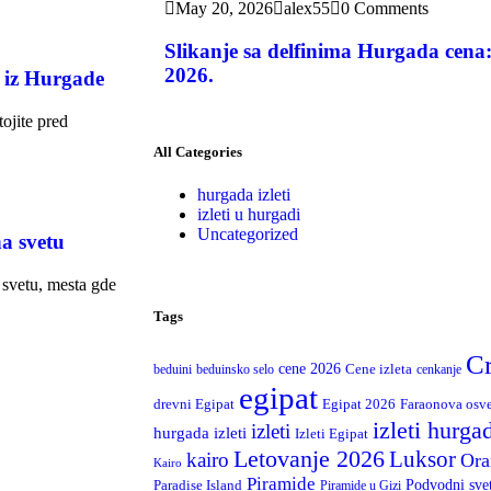
May 20, 2026
alex55
0 Comments
Slikanje sa delfinima Hurgada cena:
2026.
č iz Hurgade
tojite pred
All Categories
hurgada izleti
izleti u hurgadi
Uncategorized
a svetu
 svetu, mesta gde
Tags
C
cene 2026
Cene izleta
beduini
beduinsko selo
cenkanje
egipat
drevni Egipat
Egipat 2026
Faraonova osv
izleti hurga
izleti
hurgada izleti
Izleti Egipat
Letovanje 2026
Luksor
kairo
Ora
Kairo
Piramide
Podvodni sve
Paradise Island
Piramide u Gizi