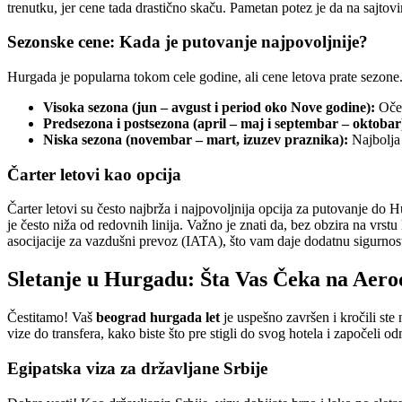
trenutku, jer cene tada drastično skaču. Pametan potez je da na sajtovi
Sezonske cene: Kada je putovanje najpovoljnije?
Hurgada je popularna tokom cele godine, ali cene letova prate sezon
Visoka sezona (jun – avgust i period oko Nove godine):
Oček
Predsezona i postsezona (april – maj i septembar – oktobar
Niska sezona (novembar – mart, izuzev praznika):
Najbolja 
Čarter letovi kao opcija
Čarter letovi su često najbrža i najpovoljnija opcija za putovanje do H
je često niža od redovnih linija. Važno je znati da, bez obzira na vrstu
asocijacije za vazdušni prevoz (IATA), što vam daje dodatnu sigurnost
Sletanje u Hurgadu: Šta Vas Čeka na Ae
Čestitamo! Vaš
beograd hurgada let
je uspešno završen i kročili ste
vize do transfera, kako biste što pre stigli do svog hotela i započeli o
Egipatska viza za državljane Srbije