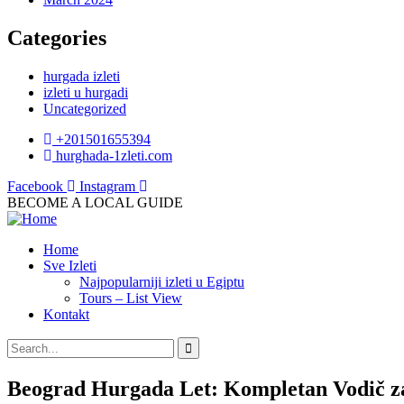
Categories
hurgada izleti
izleti u hurgadi
Uncategorized
+201501655394
hurghada-1zleti.com
Facebook
Instagram
BECOME A LOCAL GUIDE
Home
Sve Izleti
Najpopularniji izleti u Egiptu
Tours – List View
Kontakt
Beograd Hurgada Let: Kompletan Vodič za