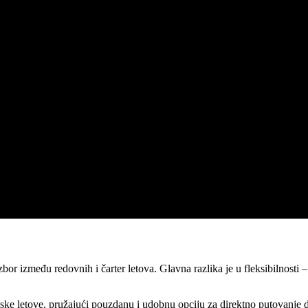
r između redovnih i čarter letova. Glavna razlika je u fleksibilnosti 
ke letove, pružajući pouzdanu i udobnu opciju za direktno putovanje