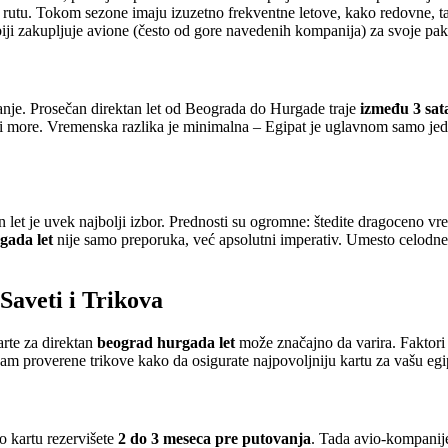
rutu. Tokom sezone imaju izuzetno frekventne letove, kako redovne, tako
biji zakupljuje avione (često od gore navedenih kompanija) za svoje pake
vanje. Prosečan direktan let od Beograda do Hurgade traje
između 3 sata
 i more. Vremenska razlika je minimalna – Egipat je uglavnom samo jeda
n let je uvek najbolji izbor. Prednosti su ogromne: štedite dragoceno v
gada let
nije samo preporuka, već apsolutni imperativ. Umesto celodne
Saveti i Trikova
arte za direktan
beograd hurgada let
može značajno da varira. Faktori 
 vam proverene trikove kako da osigurate najpovoljniju kartu za vašu eg
io kartu rezervišete
2 do 3 meseca pre putovanja
. Tada avio-kompanij