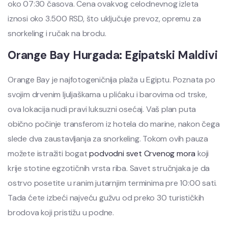
oko 07:30 časova. Cena ovakvog celodnevnog izleta
iznosi oko 3.500 RSD, što uključuje prevoz, opremu za
snorkeling i ručak na brodu.
Orange Bay Hurgada: Egipatski Maldivi
Orange Bay je najfotogeničnija plaža u Egiptu. Poznata po
svojim drvenim ljuljaškama u plićaku i barovima od trske,
ova lokacija nudi pravi luksuzni osećaj. Vaš plan puta
obično počinje transferom iz hotela do marine, nakon čega
slede dva zaustavljanja za snorkeling. Tokom ovih pauza
možete istražiti bogat
podvodni svet Crvenog mora
koji
krije stotine egzotičnih vrsta riba. Savet stručnjaka je da
ostrvo posetite u ranim jutarnjim terminima pre 10:00 sati.
Tada ćete izbeći najveću gužvu od preko 30 turističkih
brodova koji pristižu u podne.