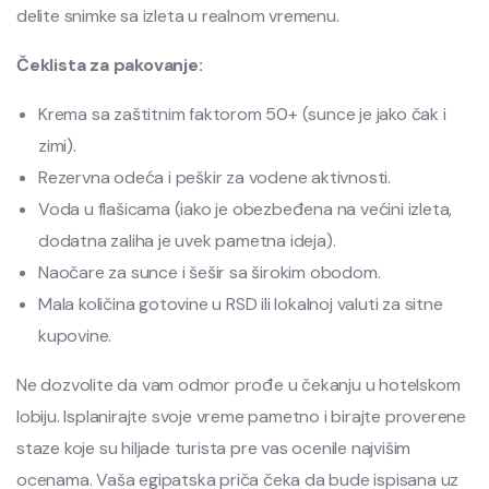
delite snimke sa izleta u realnom vremenu.
Čeklista za pakovanje:
Krema sa zaštitnim faktorom 50+ (sunce je jako čak i
zimi).
Rezervna odeća i peškir za vodene aktivnosti.
Voda u flašicama (iako je obezbeđena na većini izleta,
dodatna zaliha je uvek pametna ideja).
Naočare za sunce i šešir sa širokim obodom.
Mala količina gotovine u RSD ili lokalnoj valuti za sitne
kupovine.
Ne dozvolite da vam odmor prođe u čekanju u hotelskom
lobiju. Isplanirajte svoje vreme pametno i birajte proverene
staze koje su hiljade turista pre vas ocenile najvišim
ocenama. Vaša egipatska priča čeka da bude ispisana uz