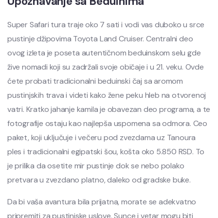
Upoznavanje sa Beduinima
Super Safari tura traje oko 7 sati i vodi vas duboko u srce
pustinje džipovima Toyota Land Cruiser. Centralni deo
ovog izleta je poseta autentičnom beduinskom selu gde
žive nomadi koji su zadržali svoje običaje i u 21. veku. Ovde
ćete probati tradicionalni beduinski čaj sa aromom
pustinjskih trava i videti kako žene peku hleb na otvorenoj
vatri. Kratko jahanje kamila je obavezan deo programa, a te
fotografije ostaju kao najlepša uspomena sa odmora. Ceo
paket, koji uključuje i večeru pod zvezdama uz Tanoura
ples i tradicionalni egipatski šou, košta oko 5.850 RSD. To
je prilika da osetite mir pustinje dok se nebo polako
pretvara u zvezdano platno, daleko od gradske buke.
Da bi vaša avantura bila prijatna, morate se adekvatno
pripremiti za pustinjske uslove. Sunce i vetar mogu biti