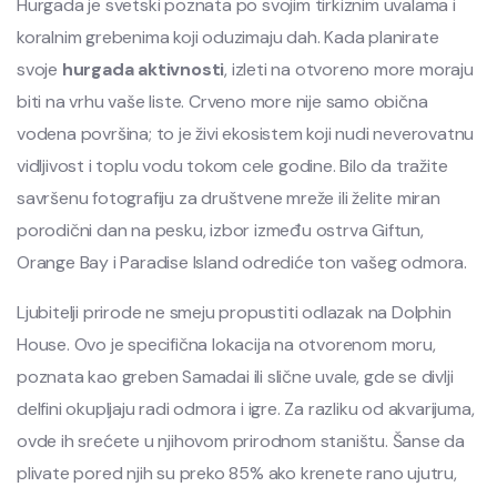
Hurgada je svetski poznata po svojim tirkiznim uvalama i
koralnim grebenima koji oduzimaju dah. Kada planirate
svoje
hurgada aktivnosti
, izleti na otvoreno more moraju
biti na vrhu vaše liste. Crveno more nije samo obična
vodena površina; to je živi ekosistem koji nudi neverovatnu
vidljivost i toplu vodu tokom cele godine. Bilo da tražite
savršenu fotografiju za društvene mreže ili želite miran
porodični dan na pesku, izbor između ostrva Giftun,
Orange Bay i Paradise Island odrediće ton vašeg odmora.
Ljubitelji prirode ne smeju propustiti odlazak na Dolphin
House. Ovo je specifična lokacija na otvorenom moru,
poznata kao greben Samadai ili slične uvale, gde se divlji
delfini okupljaju radi odmora i igre. Za razliku od akvarijuma,
ovde ih srećete u njihovom prirodnom staništu. Šanse da
plivate pored njih su preko 85% ako krenete rano ujutru,