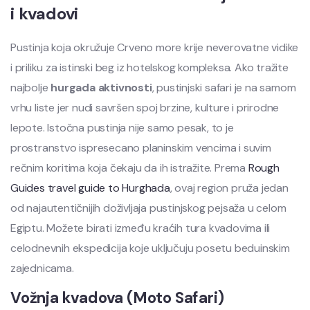
i kvadovi
Pustinja koja okružuje Crveno more krije neverovatne vidike
i priliku za istinski beg iz hotelskog kompleksa. Ako tražite
najbolje
hurgada aktivnosti
, pustinjski safari je na samom
vrhu liste jer nudi savršen spoj brzine, kulture i prirodne
lepote. Istočna pustinja nije samo pesak, to je
prostranstvo ispresecano planinskim vencima i suvim
rečnim koritima koja čekaju da ih istražite. Prema
Rough
Guides travel guide to Hurghada
, ovaj region pruža jedan
od najautentičnijih doživljaja pustinjskog pejsaža u celom
Egiptu. Možete birati između kraćih tura kvadovima ili
celodnevnih ekspedicija koje uključuju posetu beduinskim
zajednicama.
Vožnja kvadova (Moto Safari)