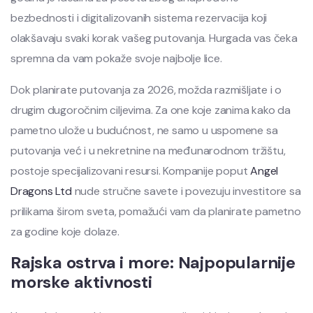
bezbednosti i digitalizovanih sistema rezervacija koji
olakšavaju svaki korak vašeg putovanja. Hurgada vas čeka
spremna da vam pokaže svoje najbolje lice.
Dok planirate putovanja za 2026, možda razmišljate i o
drugim dugoročnim ciljevima. Za one koje zanima kako da
pametno ulože u budućnost, ne samo u uspomene sa
putovanja već i u nekretnine na međunarodnom tržištu,
postoje specijalizovani resursi. Kompanije poput
Angel
Dragons Ltd
nude stručne savete i povezuju investitore sa
prilikama širom sveta, pomažući vam da planirate pametno
za godine koje dolaze.
Rajska ostrva i more: Najpopularnije
morske aktivnosti