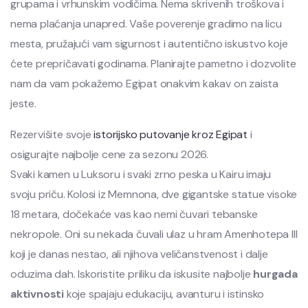
grupama i vrhunskim vodičima. Nema skrivenih troškova i
nema plaćanja unapred. Vaše poverenje gradimo na licu
mesta, pružajući vam sigurnost i autentično iskustvo koje
ćete prepričavati godinama. Planirajte pametno i dozvolite
nam da vam pokažemo Egipat onakvim kakav on zaista
jeste.
Rezervišite svoje
istorijsko putovanje kroz Egipat
i
osigurajte najbolje cene za sezonu 2026.
Svaki kamen u Luksoru i svaki zrno peska u Kairu imaju
svoju priču. Kolosi iz Memnona, dve gigantske statue visoke
18 metara, dočekaće vas kao nemi čuvari tebanske
nekropole. Oni su nekada čuvali ulaz u hram Amenhotepa III
koji je danas nestao, ali njihova veličanstvenost i dalje
oduzima dah. Iskoristite priliku da iskusite najbolje
hurgada
aktivnosti
koje spajaju edukaciju, avanturu i istinsko