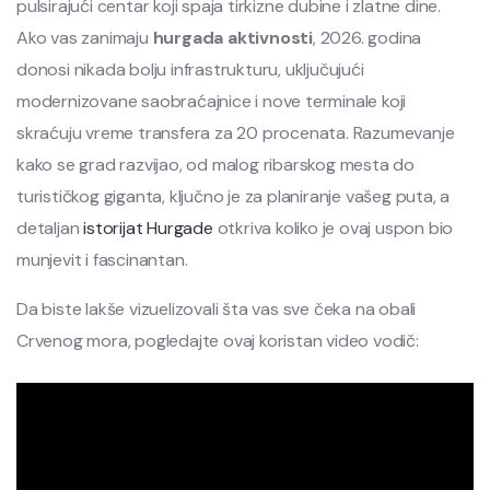
pulsirajući centar koji spaja tirkizne dubine i zlatne dine.
Ako vas zanimaju
hurgada aktivnosti
, 2026. godina
donosi nikada bolju infrastrukturu, uključujući
modernizovane saobraćajnice i nove terminale koji
skraćuju vreme transfera za 20 procenata. Razumevanje
kako se grad razvijao, od malog ribarskog mesta do
turističkog giganta, ključno je za planiranje vašeg puta, a
detaljan
istorijat Hurgade
otkriva koliko je ovaj uspon bio
munjevit i fascinantan.
Da biste lakše vizuelizovali šta vas sve čeka na obali
Crvenog mora, pogledajte ovaj koristan video vodič: