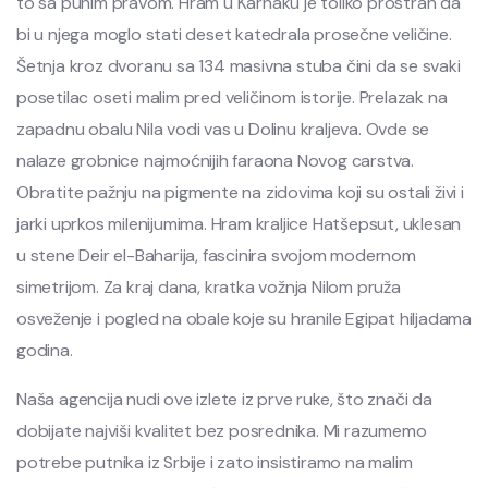
to sa punim pravom. Hram u Karnaku je toliko prostran da
bi u njega moglo stati deset katedrala prosečne veličine.
Šetnja kroz dvoranu sa 134 masivna stuba čini da se svaki
posetilac oseti malim pred veličinom istorije. Prelazak na
zapadnu obalu Nila vodi vas u Dolinu kraljeva. Ovde se
nalaze grobnice najmoćnijih faraona Novog carstva.
Obratite pažnju na pigmente na zidovima koji su ostali živi i
jarki uprkos milenijumima. Hram kraljice Hatšepsut, uklesan
u stene Deir el-Baharija, fascinira svojom modernom
simetrijom. Za kraj dana, kratka vožnja Nilom pruža
osveženje i pogled na obale koje su hranile Egipat hiljadama
godina.
Naša agencija nudi ove izlete iz prve ruke, što znači da
dobijate najviši kvalitet bez posrednika. Mi razumemo
potrebe putnika iz Srbije i zato insistiramo na malim