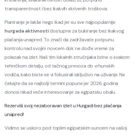
transparentnost i bez ikakvih skrivenih troškova.
Planiranje je lakše nego ikad jer su sve najpopularnije
hurgada aktivnosti
dostupne za bukiranje bez ikakvog
plaćanja unapred. To znači da zadržavate potpunu
kontrolu nad svojim novcem dok ne dođe vreme za
polazak na izlet. Naš tim lokalnih stručnjaka brine o svakom
tehničkom detalju, od tačnog prevoza do vrhunskih
vodiča, kako biste se vi fokusirali isključivo na uživanje. Ne
čekajte da se najbolji termini popune jer 2026. godina
donosi nikad veće interesovanje za egipatsku obalu.
Rezerviši svoj nezaboravan izlet u Hurgadi bez plaćanja
unapred!
Vidimo se uskoro pod toplim egipatskim suncem na vašoj