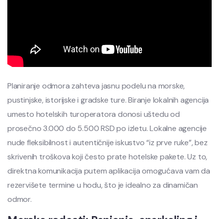
Planiranje odmora zahteva jasnu podelu na morske,
pustinjske, istorijske i gradske ture. Biranje lokalnih agencija
umesto hotelskih turoperatora donosi uštedu od
prosečno 3.000 do 5.500 RSD po izletu. Lokalne agencije
nude fleksibilnost i autentičnije iskustvo “iz prve ruke”, bez
skrivenih troškova koji često prate hotelske pakete. Uz to,
direktna komunikacija putem aplikacija omogućava vam da
rezervišete termine u hodu, što je idealno za dinamičan
odmor.