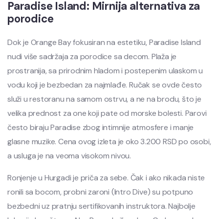
Paradise Island: Mirnija alternativa za
porodice
Dok je Orange Bay fokusiran na estetiku, Paradise Island
nudi više sadržaja za porodice sa decom. Plaža je
prostranija, sa prirodnim hladom i postepenim ulaskom u
vodu koji je bezbedan za najmlađe. Ručak se ovde često
služi u restoranu na samom ostrvu, a ne na brodu, što je
velika prednost za one koji pate od morske bolesti. Parovi
često biraju Paradise zbog intimnije atmosfere i manje
glasne muzike. Cena ovog izleta je oko 3.200 RSD po osobi,
a usluga je na veoma visokom nivou.
Ronjenje u Hurgadi je priča za sebe. Čak i ako nikada niste
ronili sa bocom, probni zaroni (Intro Dive) su potpuno
bezbedni uz pratnju sertifikovanih instruktora. Najbolje