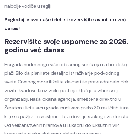
najbolje vodiče u regiji.
Pogledajte sve naše izlete i rezervišite avanturu već
danas!
Rezervišite svoje uspomene za 2026.
godinu već danas
Hurgada nudi mnogo više od samog sunčanja na hotelskoj
plaži. Bilo da planirate detaljno istraživanje podvodnog
sveta Crvenog mora ili želite da osetite pravi adrenalin dok
vozite kvadove kroz vrelu pustinju, ključ je u vrhunskoj
organizaciji. Naša lokalna agencija, smeštena direktno u
Šeraton ulici u srcu grada, nudi vam preko 30 različitih tura
koje su pažljivo osmišljene da zadovolje svakog avanturistu.
Od veličanstvenih hramova u Luksoru do luksuznih VIP
krstarenja, svaka aktivnost dolazi uz potpunu