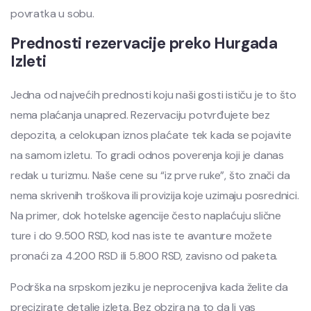
povratka u sobu.
Prednosti rezervacije preko Hurgada
Izleti
Jedna od najvećih prednosti koju naši gosti ističu je to što
nema plaćanja unapred. Rezervaciju potvrđujete bez
depozita, a celokupan iznos plaćate tek kada se pojavite
na samom izletu. To gradi odnos poverenja koji je danas
redak u turizmu. Naše cene su “iz prve ruke”, što znači da
nema skrivenih troškova ili provizija koje uzimaju posrednici.
Na primer, dok hotelske agencije često naplaćuju slične
ture i do 9.500 RSD, kod nas iste te avanture možete
pronaći za 4.200 RSD ili 5.800 RSD, zavisno od paketa.
Podrška na srpskom jeziku je neprocenjiva kada želite da
precizirate detalje izleta. Bez obzira na to da li vas