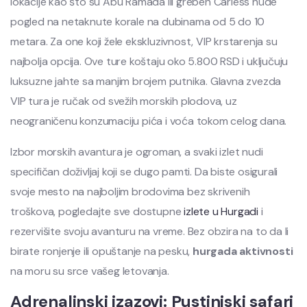
lokacije kao što su Abu Ramada ili greben Carless nude
pogled na netaknute korale na dubinama od 5 do 10
metara. Za one koji žele ekskluzivnost, VIP krstarenja su
najbolja opcija. Ove ture koštaju oko 5.800 RSD i uključuju
luksuzne jahte sa manjim brojem putnika. Glavna zvezda
VIP tura je ručak od svežih morskih plodova, uz
neograničenu konzumaciju pića i voća tokom celog dana.
Izbor morskih avantura je ogroman, a svaki izlet nudi
specifičan doživljaj koji se dugo pamti. Da biste osigurali
svoje mesto na najboljim brodovima bez skrivenih
troškova, pogledajte sve dostupne
izlete u Hurgadi
i
rezervišite svoju avanturu na vreme. Bez obzira na to da li
birate ronjenje ili opuštanje na pesku,
hurgada aktivnosti
na moru su srce vašeg letovanja.
Adrenalinski izazovi: Pustinjski safari