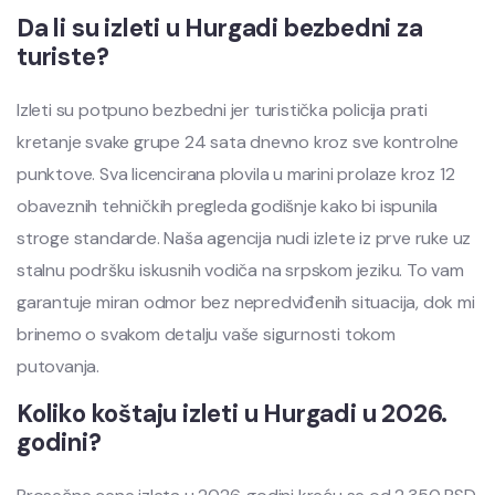
Da li su izleti u Hurgadi bezbedni za
turiste?
Izleti su potpuno bezbedni jer turistička policija prati
kretanje svake grupe 24 sata dnevno kroz sve kontrolne
punktove. Sva licencirana plovila u marini prolaze kroz 12
obaveznih tehničkih pregleda godišnje kako bi ispunila
stroge standarde. Naša agencija nudi izlete iz prve ruke uz
stalnu podršku iskusnih vodiča na srpskom jeziku. To vam
garantuje miran odmor bez nepredviđenih situacija, dok mi
brinemo o svakom detalju vaše sigurnosti tokom
putovanja.
Koliko koštaju izleti u Hurgadi u 2026.
godini?