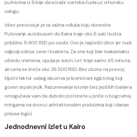
putnicima iz Srbije da istraže svetska čuda uz vrhunsku
uslugu.
Izbor prevoza je prva važna odluka koju donosite.
Putovanje autobusom do Kaira traje oko 6 sati i košta
približno 9.400 RSD po osobi. Ovo je najčešći izbor jer nudi
najbolji odnos cene i kvaliteta. Za one koji žele maksimalnu
uštedu vremena, opcija je avion. Let traje samo 45 minuta,
ali cena se kreće oko 29.500 RSD. Bez obzira na prevoz,
ključni faktor vašeg iskustva je licencirani egiptolog koji
govori srpski jezik. Razumevanje istorije bez jezičkih barijera
omogućava vam da duboko potonete u priče o bogovima,
intrigama na dvoru i arhitektonskim podvizima koji i danas
prkose logici.
Jednodnevni izlet u Kairo