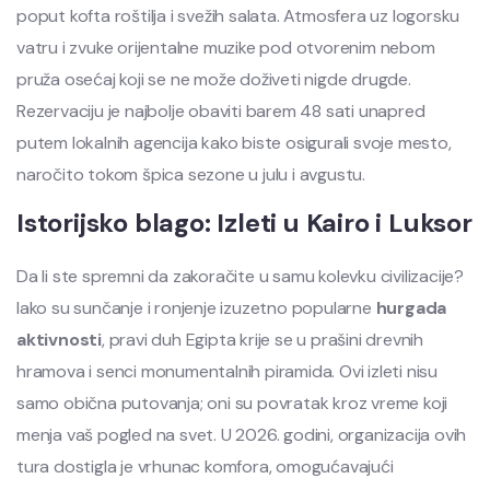
poput kofta roštilja i svežih salata. Atmosfera uz logorsku
vatru i zvuke orijentalne muzike pod otvorenim nebom
pruža osećaj koji se ne može doživeti nigde drugde.
Rezervaciju je najbolje obaviti barem 48 sati unapred
putem lokalnih agencija kako biste osigurali svoje mesto,
naročito tokom špica sezone u julu i avgustu.
Istorijsko blago: Izleti u Kairo i Luksor
Da li ste spremni da zakoračite u samu kolevku civilizacije?
Iako su sunčanje i ronjenje izuzetno popularne
hurgada
aktivnosti
, pravi duh Egipta krije se u prašini drevnih
hramova i senci monumentalnih piramida. Ovi izleti nisu
samo obična putovanja; oni su povratak kroz vreme koji
menja vaš pogled na svet. U 2026. godini, organizacija ovih
tura dostigla je vrhunac komfora, omogućavajući