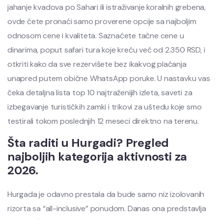
jahanje kvadova po Sahari ili istraživanje koralnih grebena,
ovde ćete pronaći samo proverene opcije sa najboljim
odnosom cene i kvaliteta. Saznaćete tačne cene u
dinarima, poput safari tura koje kreću već od 2.350 RSD, i
otkriti kako da sve rezervišete bez ikakvog plaćanja
unapred putem obične WhatsApp poruke. U nastavku vas
čeka detaljna lista top 10 najtraženijih izleta, saveti za
izbegavanje turističkih zamki i trikovi za uštedu koje smo
testirali tokom poslednjih 12 meseci direktno na terenu.
Šta raditi u Hurgadi? Pregled
najboljih kategorija aktivnosti za
2026.
Hurgada je odavno prestala da bude samo niz izolovanih
rizorta sa “all-inclusive” ponudom. Danas ona predstavlja