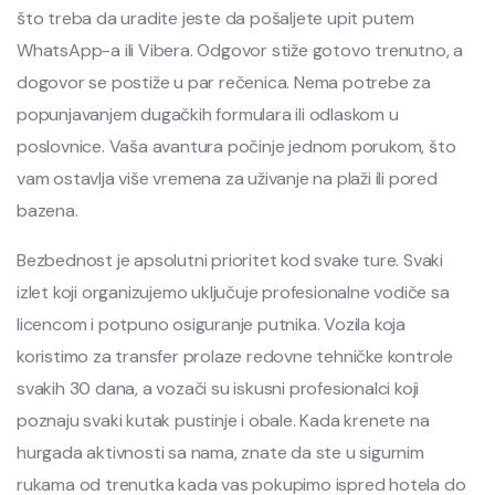
što treba da uradite jeste da pošaljete upit putem
WhatsApp-a ili Vibera. Odgovor stiže gotovo trenutno, a
dogovor se postiže u par rečenica. Nema potrebe za
popunjavanjem dugačkih formulara ili odlaskom u
poslovnice. Vaša avantura počinje jednom porukom, što
vam ostavlja više vremena za uživanje na plaži ili pored
bazena.
Bezbednost je apsolutni prioritet kod svake ture. Svaki
izlet koji organizujemo uključuje profesionalne vodiče sa
licencom i potpuno osiguranje putnika. Vozila koja
koristimo za transfer prolaze redovne tehničke kontrole
svakih 30 dana, a vozači su iskusni profesionalci koji
poznaju svaki kutak pustinje i obale. Kada krenete na
hurgada aktivnosti sa nama, znate da ste u sigurnim
rukama od trenutka kada vas pokupimo ispred hotela do