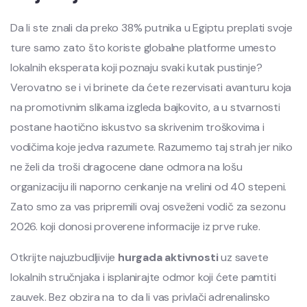
Da li ste znali da preko 38% putnika u Egiptu preplati svoje
ture samo zato što koriste globalne platforme umesto
lokalnih eksperata koji poznaju svaki kutak pustinje?
Verovatno se i vi brinete da ćete rezervisati avanturu koja
na promotivnim slikama izgleda bajkovito, a u stvarnosti
postane haotično iskustvo sa skrivenim troškovima i
vodičima koje jedva razumete. Razumemo taj strah jer niko
ne želi da troši dragocene dane odmora na lošu
organizaciju ili naporno cenkanje na vrelini od 40 stepeni.
Zato smo za vas pripremili ovaj osveženi vodič za sezonu
2026. koji donosi proverene informacije iz prve ruke.
Otkrijte najuzbudljivije
hurgada aktivnosti
uz savete
lokalnih stručnjaka i isplanirajte odmor koji ćete pamtiti
zauvek. Bez obzira na to da li vas privlači adrenalinsko