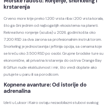
Morske radosti: Ronjenje, snorkeling i
krstarenja
Crveno more krije preko 1.200 vrsta riba i 200 vrsta korala,
što ga čini jednim od najbogatijih ekosistema na planeti.
Rekreativno ronjenje (scuba) u 2026. godini košta oko
7.200 RSD za dva zarona sa profesionalnim instruktorom.
Snorkeling je jednostavnija i jeftinija opcija, sa cenama koje
se kreću oko 3.500 RSD po osobi. Grupne brodske ture su
ekonomične, ali privatna krstarenja do ostrva Orange Bay
ili Giftun nude ekskluzivnost i mir, što vredi doplate ako
putujete u paru ili sa porodicom.
Kopnene avanture: Od istorije do
adrenalina
Izleti u Luksor i Kairo ostaju nezaobilazni stubovi svakog