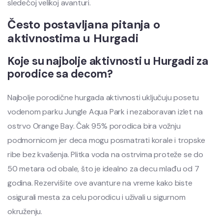
sledećoj velikoj avanturi.
Često postavljana pitanja o
aktivnostima u Hurgadi
Koje su najbolje aktivnosti u Hurgadi za
porodice sa decom?
Najbolje porodične hurgada aktivnosti uključuju posetu
vodenom parku Jungle Aqua Park i nezaboravan izlet na
ostrvo Orange Bay. Čak 95% porodica bira vožnju
podmornicom jer deca mogu posmatrati korale i tropske
ribe bez kvašenja. Plitka voda na ostrvima proteže se do
50 metara od obale, što je idealno za decu mlađu od 7
godina. Rezervišite ove avanture na vreme kako biste
osigurali mesta za celu porodicu i uživali u sigurnom
okruženju.