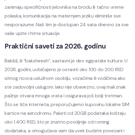
zanimaju specifičnosti jelovnika na brodu ili tačno vreme
polaska, komunikacija na maternjem jeziku eliminiše sve
nesporazume. Naš tim je dostupan 24 sata dnevno za sve
vaše upite i hitne situacije.
Praktični saveti za 2026. godinu
Bakšiš, ili “baksheesh”, sastavni je deo egipatske kulture. U
2026. godini, uobičajeno je ostaviti oko 100 do 200 RSD
sitnog novca uslužnom osoblju, vozačima ili vodičima ako
ste zadovoljni uslugom. Iako nije obavezno, ovaj mali znak
pažnje otvara mnoga vrata i osigurava još bolji tretman.
Što se tiče interneta, preporučujemo kupovinu lokalne SIM
kartice na aerodromu. Paketi od 20GB podataka koštaju
oko 1.400 RSD, što je znatno povoljnije od roming
dodataka, a omogućava vam da uvek budete povezani i