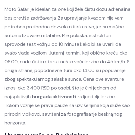
Moto Safari je idealan za one koji žele čistu dozu adrenalina
bez previše zadržavanja. Za upravljanje kvadom nije vam
potrebna prethodna dozvola niti iskustvo, jer su mašine
automatizovane i stabilne. Pre polaska, instruktori
sprovode test vožnju od 10 minuta kako bi se uverili da
svako vlada vozilom. Jutarnji termini, koji obično kreću oko
08:00, nude čistiju stazu i nešto veće brzine do 45 km/h. S
druge strane, popodnevne ture oko 14:00 su popularnije
zbog spektakularnog zalaska sunca. Cena ove avanture
iznosi oko 3.400 RSD po osobi, što je čini jednom od
najisplativijih
hurgada aktivnosti
za ljubitelje brzine.
Tokom vožnje se prave pauze na uzvišenjima koja služe kao
prirodni vidikovci, savršeni za fotografisanje beskrajnog
horizonta.