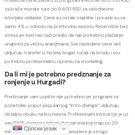
Prosečne cene izleta u 2026. godini kreću se od 2.350 RSD
za kraće morske ture do 9.400 RSD za celodnevne
istorijske obilaske. Cene su ostale stabilne i porasle su za
samo 4% u odnosu na prethodnu sezonu. Rezervišite bez
stresa jer kod nas važi pravilo da nije potrebno plaćanje
unapred za većinu aranžmana. Sve navedene cene već
uključuju transfer iz hotela, bogat ručak na brodu i svu
potrebnu profesionalnu opremu za snorkeling.
Da li mi je potrebno predznanje za
ronjenje u Hurgadi?
Predznanje vam uopšte nije potrebno jer programi za
početnike, poput popularnog “Intro divinga”, uključuju
detaljnu obuku na licu mesta. Profesionalni instruktor je uz
vas 100% vremena tokom dva zarona koji traju po 20
Српски језик
minuta. Maksimalna dubina za amatere je strogo