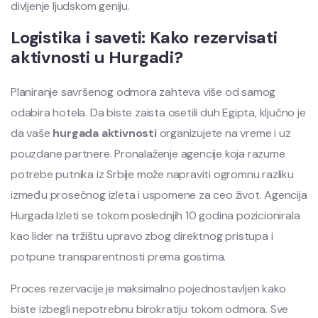
divljenje ljudskom geniju.
Logistika i saveti: Kako rezervisati
aktivnosti u Hurgadi?
Planiranje savršenog odmora zahteva više od samog
odabira hotela. Da biste zaista osetili duh Egipta, ključno je
da vaše
hurgada aktivnosti
organizujete na vreme i uz
pouzdane partnere. Pronalaženje agencije koja razume
potrebe putnika iz Srbije može napraviti ogromnu razliku
između prosečnog izleta i uspomene za ceo život. Agencija
Hurgada Izleti se tokom poslednjih 10 godina pozicionirala
kao lider na tržištu upravo zbog direktnog pristupa i
potpune transparentnosti prema gostima.
Proces rezervacije je maksimalno pojednostavljen kako
biste izbegli nepotrebnu birokratiju tokom odmora. Sve