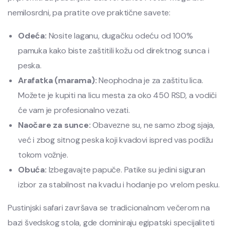
nemilosrdni, pa pratite ove praktične savete:
Odeća:
Nosite laganu, dugačku odeću od 100%
pamuka kako biste zaštitili kožu od direktnog sunca i
peska.
Arafatka (marama):
Neophodna je za zaštitu lica.
Možete je kupiti na licu mesta za oko 450 RSD, a vodiči
će vam je profesionalno vezati.
Naočare za sunce:
Obavezne su, ne samo zbog sjaja,
već i zbog sitnog peska koji kvadovi ispred vas podižu
tokom vožnje.
Obuća:
Izbegavajte papuče. Patike su jedini siguran
izbor za stabilnost na kvadu i hodanje po vrelom pesku.
Pustinjski safari završava se tradicionalnom večerom na
bazi švedskog stola, gde dominiraju egipatski specijaliteti