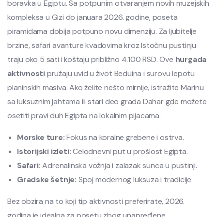
boravka u Egiptu. Sa potpunim otvaranjem novih muzejskih
kompleksa u Gizi do januara 2026. godine, poseta
piramidama dobija potpuno novu dimenziju. Za ljubitelje
brzine, safari avanture kvadovima kroz Istočnu pustinju
traju oko 5 sati i koštaju približno 4.100 RSD. Ove
hurgada
aktivnosti
pružaju uvid u život Beduina i surovu lepotu
planinskih masiva. Ako želite nešto mirnije, istražite Marinu
sa luksuznim jahtama ili stari deo grada Dahar gde možete
osetiti pravi duh Egipta na lokalnim pijacama.
Morske ture:
Fokus na koralne grebene i ostrva.
Istorijski izleti:
Celodnevni put u prošlost Egipta.
Safari:
Adrenalinska vožnja i zalazak sunca u pustinji.
Gradske šetnje:
Spoj modernog luksuza i tradicije.
Bez obzira na to koji tip aktivnosti preferirate, 2026.
godina je idealna za posetu zbog unapređene