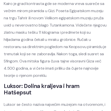
Kairo je grad kontrasta gde se moderna vreva susreće sa
večnim mirom piramida u Gizi. Poseta Egipatskom muzeju
na trgu Tahrir ili novom Velikom egipatskom muzeju pruža
uvid u neverovatno blago Tutankamona. Videćete njegovu
zlatnu masku tešku 11 kilograma i predmete koji su
hiljadama godina čekali u mraku grobnice. Ručak u
restoranu sa direktnim pogledom na Keopsovu piramidu je
trenutak koji se ne zaboravlja. Nakon toga, sledi susret sa
Sfingom. Ova mitska figura čuva tajne visoravni Giza već
4.500 godina, a vi ćete imati priliku da čujete najnovije
teorije o njenom poreklu.
Luksor: Dolina kraljeva i hram
Hatšepsut
Luksor se često naziva najvećim muzejom na otvorenom, i