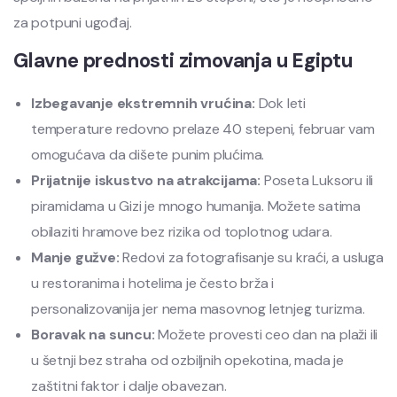
za potpuni ugođaj.
Glavne prednosti zimovanja u Egiptu
Izbegavanje ekstremnih vrućina:
Dok leti
temperature redovno prelaze 40 stepeni, februar vam
omogućava da dišete punim plućima.
Prijatnije iskustvo na atrakcijama:
Poseta Luksoru ili
piramidama u Gizi je mnogo humanija. Možete satima
obilaziti hramove bez rizika od toplotnog udara.
Manje gužve:
Redovi za fotografisanje su kraći, a usluga
u restoranima i hotelima je često brža i
personalizovanija jer nema masovnog letnjeg turizma.
Boravak na suncu:
Možete provesti ceo dan na plaži ili
u šetnji bez straha od ozbiljnih opekotina, mada je
zaštitni faktor i dalje obavezan.