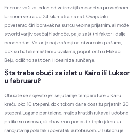
Februar važi za jedan od vetrovitijih meseci sa prosečnom
brzinom vetra od 24 kilometra na sat. Ovaj stalni
povetarac čini boravak na suncu veoma prijatnim, ali može
stvoriti varljiv osećaj hladnoće, pa je zaštitni faktor i dalje
neophodan. Vetar je najizraženiji na otvorenim plažama,
dok su hoteli smešteni u uvalama, poput onih u Makadi
Beju, odlično zaštićeni i idealni za sunčanje.
Šta treba obući za izlet u Kairo ili Luksor
u februaru?
Obucite se slojevito jer se jutarnje temperature u Kairu
kreću oko 10 stepeni, dok tokom dana dostižu prijatnih 20
stepeni. Lagane pantalone, majica kratkih rukava i udobne
patike su osnova, ali obavezno ponesite toplu jaknu za
ranojutarnji polazak i povratak autobusom. U Luksoru je