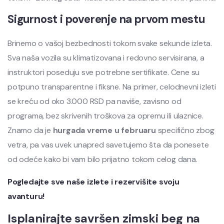
Sigurnost i poverenje na prvom mestu
Brinemo o vašoj bezbednosti tokom svake sekunde izleta.
Sva naša vozila su klimatizovana i redovno servisirana, a
instruktori poseduju sve potrebne sertifikate. Cene su
potpuno transparentne i fiksne. Na primer, celodnevni izleti
se kreću od oko 3.000 RSD pa naviše, zavisno od
programa, bez skrivenih troškova za opremu ili ulaznice.
Znamo da je
hurgada vreme u februaru
specifično zbog
vetra, pa vas uvek unapred savetujemo šta da ponesete
od odeće kako bi vam bilo prijatno tokom celog dana.
Pogledajte sve naše izlete i rezervišite svoju
avanturu!
Isplanirajte savršen zimski beg na