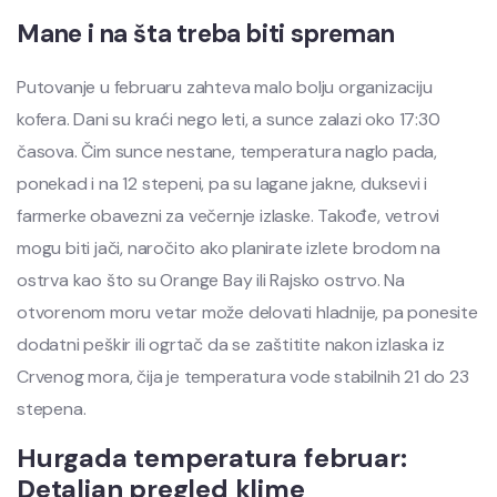
Mane i na šta treba biti spreman
Putovanje u februaru zahteva malo bolju organizaciju
kofera. Dani su kraći nego leti, a sunce zalazi oko 17:30
časova. Čim sunce nestane, temperatura naglo pada,
ponekad i na 12 stepeni, pa su lagane jakne, duksevi i
farmerke obavezni za večernje izlaske. Takođe, vetrovi
mogu biti jači, naročito ako planirate izlete brodom na
ostrva kao što su Orange Bay ili Rajsko ostrvo. Na
otvorenom moru vetar može delovati hladnije, pa ponesite
dodatni peškir ili ogrtač da se zaštitite nakon izlaska iz
Crvenog mora, čija je temperatura vode stabilnih 21 do 23
stepena.
Hurgada temperatura februar:
Detaljan pregled klime