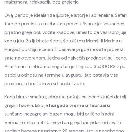
maksimalnu relaksaciju bez znojenja.
Ovaj period je idealan za ljubitelje istorije i adrenalina. Safari
ture po pustinji su u februaru pravo uživanje jer vas sunce
prijatno greje dok vozite kvadove, umesto da vas iscrpljuje
kao u julu. Za ljubitelje šetnji, šetalište u Memši ili Marina u
Hurgadi postaju epicentri dešavanja gde možete provesti
sate na otvorenom. Jedna od najvećih prednosti su i cene.
Aranžmani u februaru mogu biti jeftiniji i do 35.000 RSD po
osobi u odnosu na termine u avgustu, što ostavlja više
prostora u budžetu za vrhunske izlete.
Kada birate smeštaj, obratite pažnju na jedan ključni detalj:
grejani bazeni. Iako je
hurgada vreme u februaru
sunčano, nezagrejani bazeni mogu biti prilično hladni.
Većina hotela sa 4 i 5 zvezdica greje bar jedan od svojih
spoljnih bazena na prijatnih 28 stepeni, što je neophodno