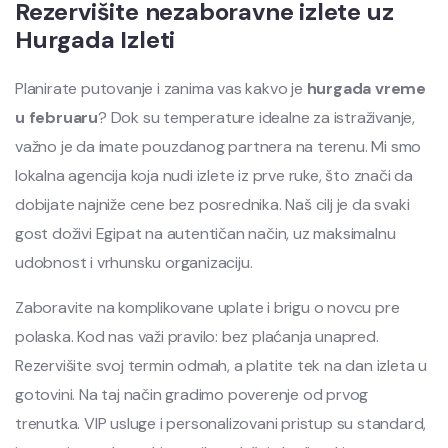
Rezervišite nezaboravne izlete uz
Hurgada Izleti
Planirate putovanje i zanima vas kakvo je
hurgada vreme
u februaru
? Dok su temperature idealne za istraživanje,
važno je da imate pouzdanog partnera na terenu. Mi smo
lokalna agencija koja nudi izlete iz prve ruke, što znači da
dobijate najniže cene bez posrednika. Naš cilj je da svaki
gost doživi Egipat na autentičan način, uz maksimalnu
udobnost i vrhunsku organizaciju.
Zaboravite na komplikovane uplate i brigu o novcu pre
polaska. Kod nas važi pravilo: bez plaćanja unapred.
Rezervišite svoj termin odmah, a platite tek na dan izleta u
gotovini. Na taj način gradimo poverenje od prvog
trenutka. VIP usluge i personalizovani pristup su standard,