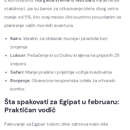
u kontinuitetu.
Hurgada vreme u februaru
karakteriše
stabilnost, pa su šanse za otkazivanje izleta zbog vetra
manje od 5%, što ovaj mesec čini izuzetno pouzdanim za
planiranje vaših morskih avantura.
Kairo:
Idealno za obilazak muzeja i piramida bez
znojenja.
Luksor:
Pešačenje kroz Dolinu kraljeva na prijatnih 25
stepeni.
Safari:
Manje prašine i prijatnija vožnja kvadovima.
Ronjenje:
Obavezna neoprenska odela za vrhunski
komfor.
Šta spakovati za Egipat u februaru:
Praktičan vodič
Pakovanje za Egipat tokom zime zahteva malo više