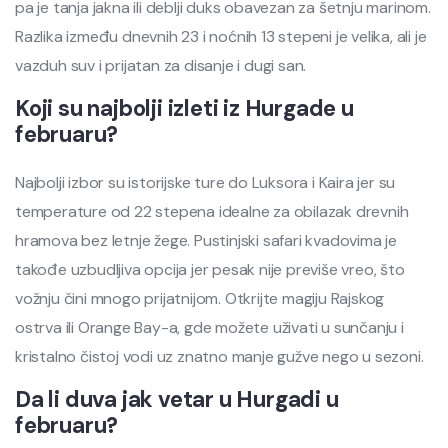
pa je tanja jakna ili deblji duks obavezan za šetnju marinom.
Razlika između dnevnih 23 i noćnih 13 stepeni je velika, ali je
vazduh suv i prijatan za disanje i dugi san.
Koji su najbolji izleti iz Hurgade u
februaru?
Najbolji izbor su istorijske ture do Luksora i Kaira jer su
temperature od 22 stepena idealne za obilazak drevnih
hramova bez letnje žege. Pustinjski safari kvadovima je
takođe uzbudljiva opcija jer pesak nije previše vreo, što
vožnju čini mnogo prijatnijom. Otkrijte magiju Rajskog
ostrva ili Orange Bay-a, gde možete uživati u sunčanju i
kristalno čistoj vodi uz znatno manje gužve nego u sezoni.
Da li duva jak vetar u Hurgadi u
februaru?