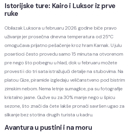
Istorijske ture: Kairo i Luksor iz prve
ruke
Obilazak Luksora u februaru 2026. godine biće pravo
uživanje jer prosečna dnevna temperatura od 25°C
omogućava prijatno pešačenje kroz hram Karnak. U julu
posetioci često provedu samo 15 minuta na otvorenom
pre nego što pobegnu u hlad, dok u februaru možete
provesti i do tri sata istražujući detalje na stubovima. Na
platou Gize, piramide izgledaju veličanstveno pod bistrim
zimskim nebom. Nema letnje sumaglice, pa su fotografije
kristalno jasne. Gužve su za 30% manje nego u špicu
sezone, što znači da ćete lakše pronaći savršen ugao za
slikanje bez stotina drugih turista u kadru.
Avantura u pustini i na moru