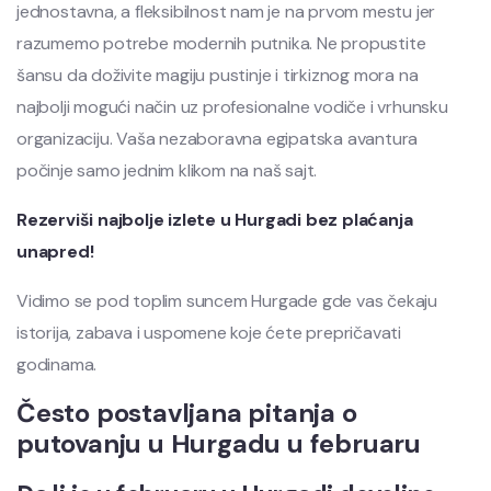
jednostavna, a fleksibilnost nam je na prvom mestu jer
razumemo potrebe modernih putnika. Ne propustite
šansu da doživite magiju pustinje i tirkiznog mora na
najbolji mogući način uz profesionalne vodiče i vrhunsku
organizaciju. Vaša nezaboravna egipatska avantura
počinje samo jednim klikom na naš sajt.
Rezerviši najbolje izlete u Hurgadi bez plaćanja
unapred!
Vidimo se pod toplim suncem Hurgade gde vas čekaju
istorija, zabava i uspomene koje ćete prepričavati
godinama.
Često postavljana pitanja o
putovanju u Hurgadu u februaru