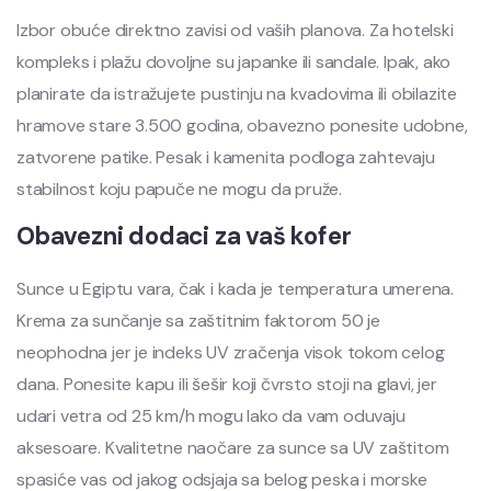
Izbor obuće direktno zavisi od vaših planova. Za hotelski
kompleks i plažu dovoljne su japanke ili sandale. Ipak, ako
planirate da istražujete pustinju na kvadovima ili obilazite
hramove stare 3.500 godina, obavezno ponesite udobne,
zatvorene patike. Pesak i kamenita podloga zahtevaju
stabilnost koju papuče ne mogu da pruže.
Obavezni dodaci za vaš kofer
Sunce u Egiptu vara, čak i kada je temperatura umerena.
Krema za sunčanje sa zaštitnim faktorom 50 je
neophodna jer je indeks UV zračenja visok tokom celog
dana. Ponesite kapu ili šešir koji čvrsto stoji na glavi, jer
udari vetra od 25 km/h mogu lako da vam oduvaju
aksesoare. Kvalitetne naočare za sunce sa UV zaštitom
spasiće vas od jakog odsjaja sa belog peska i morske