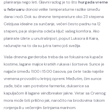
planiranja nego leti. Glavni razlog je to što
hurgada vreme
u februaru
donosi velike temperaturne razlike između
dana i noći. Dok su dnevne temperature oko 23 stepena
Celzijusa idealne za sunčanje, večeri često padnu na 12
stepeni, pa je slojevita odeća ključ vašeg komfora. Ako
planirate izlete u unutrašnjost, poput Luksora ili Kaira,
računajte na to da su jutra tamo još svežija.
Vaša dnevna garderoba treba da se fokusira na kupaće
kostime, lagane majice kratkih rukava i šortseve. Sunce je
najjače između 11:00 i 15:00 časova, pa ćete tada najviše
vremena provoditi u letnjoj opremi. Međutim, čim sunce
zađe, biće vam potrebne farmerke, dukserice sa
kapuljačom ili lagane windbreaker jakne. Vetar sa Crvenog
mora može biti prilično jak, naročito na brodovima tokom
ronjenja ili u večernjim šetnjama marinom.