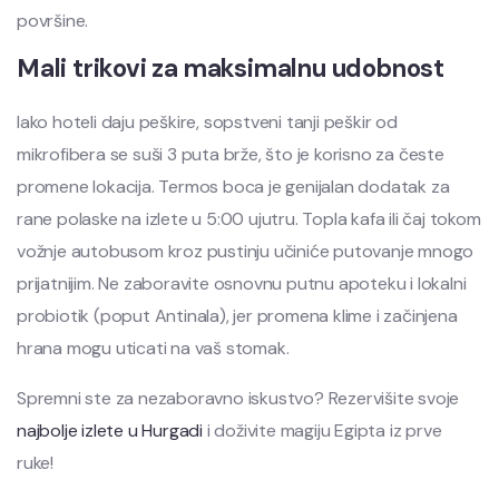
površine.
Mali trikovi za maksimalnu udobnost
Iako hoteli daju peškire, sopstveni tanji peškir od
mikrofibera se suši 3 puta brže, što je korisno za česte
promene lokacija. Termos boca je genijalan dodatak za
rane polaske na izlete u 5:00 ujutru. Topla kafa ili čaj tokom
vožnje autobusom kroz pustinju učiniće putovanje mnogo
prijatnijim. Ne zaboravite osnovnu putnu apoteku i lokalni
probiotik (poput Antinala), jer promena klime i začinjena
hrana mogu uticati na vaš stomak.
Spremni ste za nezaboravno iskustvo? Rezervišite svoje
najbolje izlete u Hurgadi
i doživite magiju Egipta iz prve
ruke!