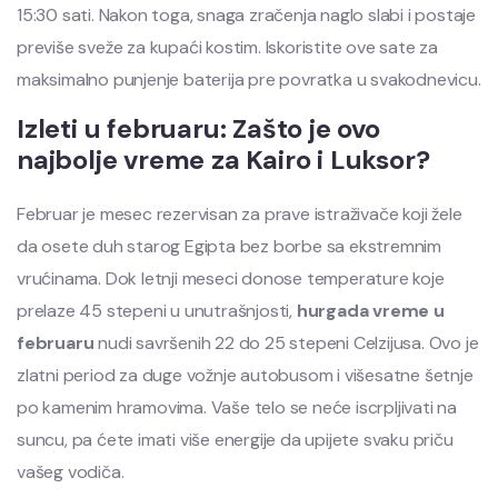
15:30 sati. Nakon toga, snaga zračenja naglo slabi i postaje
previše sveže za kupaći kostim. Iskoristite ove sate za
maksimalno punjenje baterija pre povratka u svakodnevicu.
Izleti u februaru: Zašto je ovo
najbolje vreme za Kairo i Luksor?
Februar je mesec rezervisan za prave istraživače koji žele
da osete duh starog Egipta bez borbe sa ekstremnim
vrućinama. Dok letnji meseci donose temperature koje
prelaze 45 stepeni u unutrašnjosti,
hurgada vreme u
februaru
nudi savršenih 22 do 25 stepeni Celzijusa. Ovo je
zlatni period za duge vožnje autobusom i višesatne šetnje
po kamenim hramovima. Vaše telo se neće iscrpljivati na
suncu, pa ćete imati više energije da upijete svaku priču
vašeg vodiča.