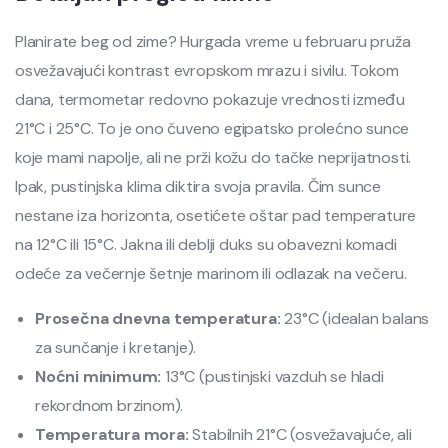
Planirate beg od zime? Hurgada vreme u februaru pruža
osvežavajući kontrast evropskom mrazu i sivilu. Tokom
dana, termometar redovno pokazuje vrednosti između
21°C i 25°C. To je ono čuveno egipatsko prolećno sunce
koje mami napolje, ali ne prži kožu do tačke neprijatnosti.
Ipak, pustinjska klima diktira svoja pravila. Čim sunce
nestane iza horizonta, osetićete oštar pad temperature
na 12°C ili 15°C. Jakna ili deblji duks su obavezni komadi
odeće za večernje šetnje marinom ili odlazak na večeru.
Prosečna dnevna temperatura:
23°C (idealan balans
za sunčanje i kretanje).
Noćni minimum:
13°C (pustinjski vazduh se hladi
rekordnom brzinom).
Temperatura mora:
Stabilnih 21°C (osvežavajuće, ali