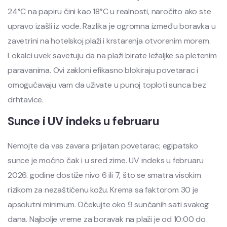
24°C na papiru čini kao 18°C u realnosti, naročito ako ste
upravo izašli iz vode. Razlika je ogromna između boravka u
zavetrini na hotelskoj plaži i krstarenja otvorenim morem.
Lokalci uvek savetuju da na plaži birate ležaljke sa pletenim
paravanima. Ovi zakloni efikasno blokiraju povetarac i
omogućavaju vam da uživate u punoj toploti sunca bez
drhtavice.
Sunce i UV indeks u februaru
Nemojte da vas zavara prijatan povetarac; egipatsko
sunce je moćno čak i u sred zime. UV indeks u februaru
2026. godine dostiže nivo 6 ili 7, što se smatra visokim
rizikom za nezaštićenu kožu. Krema sa faktorom 30 je
apsolutni minimum. Očekujte oko 9 sunčanih sati svakog
dana. Najbolje vreme za boravak na plaži je od 10:00 do