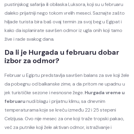
pustinjskog safarija ili obilaska Luksora, koji su u februaru
daleko prijatniji nego tokom vrelih meseci. Saznajte zašto
hiljade turista bira baš ovaj termin za svoj beg u Egipat i
kako da isplanirate savršen odmor iz ugla onih koji tamo
žive i rade svakog dana.
Da li je Hurgada u februaru dobar
izbor za odmor?
Februar u Egiptu predstavlja savršen balans za sve koji žele
da pobegnu od balkanske zime, a da pritom ne upadnu u
jek turističke sezone i nesnosne žege.
Hurgada vreme u
februaru
nudi blagu i prijatnu klimu, sa dnevnim
temperaturama koje se kreću između 22 i 25 stepeni
Celzijusa. Ovo nije mesec za one koji traže tropski pakao,
već za putnike koji žele aktivan odmor, istraživanje i