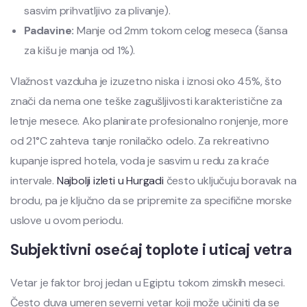
sasvim prihvatljivo za plivanje).
Padavine:
Manje od 2mm tokom celog meseca (šansa
za kišu je manja od 1%).
Vlažnost vazduha je izuzetno niska i iznosi oko 45%, što
znači da nema one teške zagušljivosti karakteristične za
letnje mesece. Ako planirate profesionalno ronjenje, more
od 21°C zahteva tanje ronilačko odelo. Za rekreativno
kupanje ispred hotela, voda je sasvim u redu za kraće
intervale.
Najbolji izleti u Hurgadi
često uključuju boravak na
brodu, pa je ključno da se pripremite za specifične morske
uslove u ovom periodu.
Subjektivni osećaj toplote i uticaj vetra
Vetar je faktor broj jedan u Egiptu tokom zimskih meseci.
Često duva umeren severni vetar koji može učiniti da se