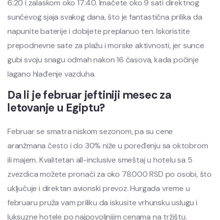
6:20 i zalaskom oko 17:40. Imaćete oko 9 sati direktnog
sunčevog sjaja svakog dana, što je fantastična prilika da
napunite baterije i dobijete preplanuo ten. Iskoristite
prepodnevne sate za plažu i morske aktivnosti, jer sunce
gubi svoju snagu odmah nakon 16 časova, kada počinje
lagano hlađenje vazduha.
Da li je februar jeftiniji mesec za
letovanje u Egiptu?
Februar se smatra niskom sezonom, pa su cene
aranžmana često i do 30% niže u poređenju sa oktobrom
ili majem. Kvalitetan all-inclusive smeštaj u hotelu sa 5
zvezdica možete pronaći za oko 78.000 RSD po osobi, što
uključuje i direktan avionski prevoz. Hurgada vreme u
februaru pruža vam priliku da iskusite vrhunsku uslugu i
luksuzne hotele po najpovoljnijim cenama na tržištu.