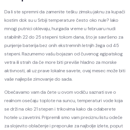
Da li ste spremni da zamenite tešku zimsku jaknu za kupaći
kostim dok su u Srbiji temperature često oko nule? Iako
mnogi putnici oklevaju, hurgada vreme u februaru nudi
stabilnih 22 do 25 stepeni tokom dana, što je savršeno za
punjenje baterija bez onih ekstremnih letnjih žega od 45
stepeni. Razumemo vašu bojazan od čuvenog egipatskog
vetra ili strah da će more biti previše hladno za morske
aktivnosti, ali uz prave lokalne savete, ovaj mesec može biti
vaše najlepše zimovanje do sada.
Obećavamo vam da ćete u ovom vodiču saznati sve o
realnom osećaju toplote na suncu, temperaturi vode koja
se drži na oko 21 stepen i trikovima kako da odaberete
hotele u zavetrini. Pripremili smo vam preciznu listu odeće
za slojevito oblačenje i preporuke za najbolje izlete, poput