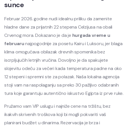
sunce
Februar 2026. godine nudi idealnu priliku da zamenite
hladne dane za prijatnih 22 stepena Celzijusa na obali
Crvenog mora. Dokazano je da je
hurgada vreme u
februaru
najpogodnije za posetu Kairu i Luksoru, jer blaga
klima omogućava obilazak drevnih spomenika bez
iscrpljujućih letnjih vrućina. Dovoljno je da spakujete
slojevitu odeću za večeri kada temperatura padne na oko
12 stepeni i spremni ste za polazak. Naša lokalna agencija
stoji vam na raspolaganju sa preko 30 pažljivo odabranih
tura koje garantuju autentično iskustvo Egipta iz prve ruke.
Pružamo vam VIP uslugu i najniže cene na tržištu, bez
ikakvih skrivenih troškova koji bi mogli pokvariti vaš
planirani budžet u dinarima. Rezervacija je brza i