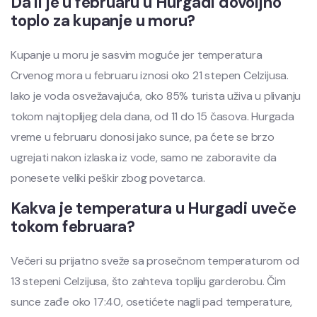
Da li je u februaru u Hurgadi dovoljno
toplo za kupanje u moru?
Kupanje u moru je sasvim moguće jer temperatura
Crvenog mora u februaru iznosi oko 21 stepen Celzijusa.
Iako je voda osvežavajuća, oko 85% turista uživa u plivanju
tokom najtoplijeg dela dana, od 11 do 15 časova. Hurgada
vreme u februaru donosi jako sunce, pa ćete se brzo
ugrejati nakon izlaska iz vode, samo ne zaboravite da
ponesete veliki peškir zbog povetarca.
Kakva je temperatura u Hurgadi uveče
tokom februara?
Večeri su prijatno sveže sa prosečnom temperaturom od
13 stepeni Celzijusa, što zahteva topliju garderobu. Čim
sunce zađe oko 17:40, osetićete nagli pad temperature,