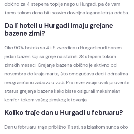
obično za 4 stepena toplije nego u Hurgadi, pa će vam
tamo tokom dana biti sasvim dovoljna lagana letnja odeća.
Da li hoteli u Hurgadi imaju grejane
bazene zimi?
Oko 90% hotela sa 4 i 5 zvezdica u Hurgadi nudi barem
jedan bazen koji se greje na stalnih 28 stepeni tokom
zimskih meseci. Grejanje bazena obično je aktivno od
novembra do kraja marta, što omogućava deci i odraslima
neograničenu zabavu u vodi. Pre rezervacije uvek proverite
status grejanja bazena kako biste osigurali maksimalan
komfor tokom vašeg zimskog letovanja.
Koliko traje dan u Hurgadi u februaru?
Dan u februaru traje približno 11 sati, sa izlaskom sunca oko