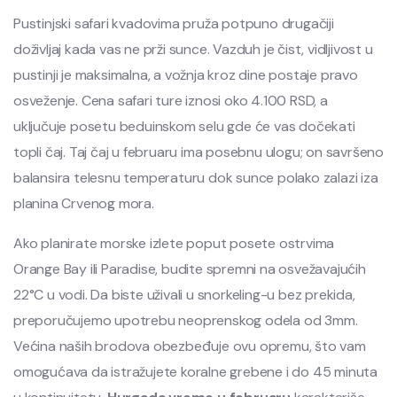
Pustinjski safari kvadovima pruža potpuno drugačiji
doživljaj kada vas ne prži sunce. Vazduh je čist, vidljivost u
pustinji je maksimalna, a vožnja kroz dine postaje pravo
osveženje. Cena safari ture iznosi oko 4.100 RSD, a
uključuje posetu beduinskom selu gde će vas dočekati
topli čaj. Taj čaj u februaru ima posebnu ulogu; on savršeno
balansira telesnu temperaturu dok sunce polako zalazi iza
planina Crvenog mora.
Ako planirate morske izlete poput posete ostrvima
Orange Bay ili Paradise, budite spremni na osvežavajućih
22°C u vodi. Da biste uživali u snorkeling-u bez prekida,
preporučujemo upotrebu neoprenskog odela od 3mm.
Većina naših brodova obezbeđuje ovu opremu, što vam
omogućava da istražujete koralne grebene i do 45 minuta