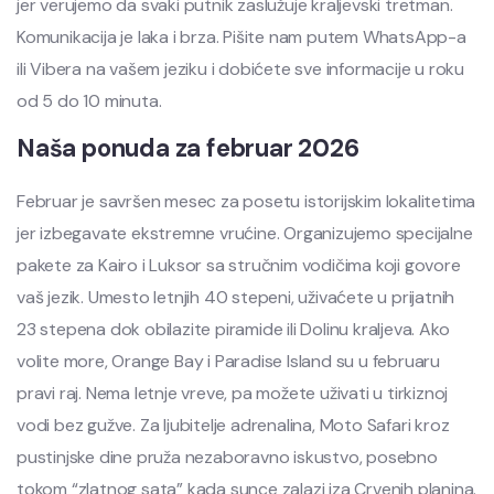
jer verujemo da svaki putnik zaslužuje kraljevski tretman.
Komunikacija je laka i brza. Pišite nam putem WhatsApp-a
ili Vibera na vašem jeziku i dobićete sve informacije u roku
od 5 do 10 minuta.
Naša ponuda za februar 2026
Februar je savršen mesec za posetu istorijskim lokalitetima
jer izbegavate ekstremne vrućine. Organizujemo specijalne
pakete za Kairo i Luksor sa stručnim vodičima koji govore
vaš jezik. Umesto letnjih 40 stepeni, uživaćete u prijatnih
23 stepena dok obilazite piramide ili Dolinu kraljeva. Ako
volite more, Orange Bay i Paradise Island su u februaru
pravi raj. Nema letnje vreve, pa možete uživati u tirkiznoj
vodi bez gužve. Za ljubitelje adrenalina, Moto Safari kroz
pustinjske dine pruža nezaboravno iskustvo, posebno
tokom “zlatnog sata” kada sunce zalazi iza Crvenih planina.