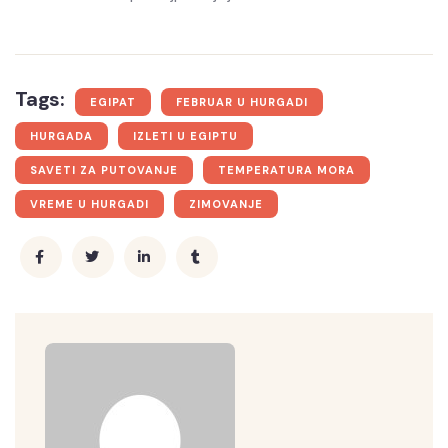
Tags:
EGIPAT
FEBRUAR U HURGADI
HURGADA
IZLETI U EGIPTU
SAVETI ZA PUTOVANJE
TEMPERATURA MORA
VREME U HURGADI
ZIMOVANJE