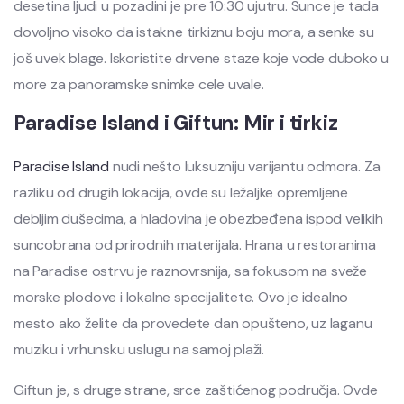
desetina ljudi u pozadini je pre 10:30 ujutru. Sunce je tada
dovoljno visoko da istakne tirkiznu boju mora, a senke su
još uvek blage. Iskoristite drvene staze koje vode duboko u
more za panoramske snimke cele uvale.
Paradise Island i Giftun: Mir i tirkiz
Paradise Island
nudi nešto luksuzniju varijantu odmora. Za
razliku od drugih lokacija, ovde su ležaljke opremljene
debljim dušecima, a hladovina je obezbeđena ispod velikih
suncobrana od prirodnih materijala. Hrana u restoranima
na Paradise ostrvu je raznovrsnija, sa fokusom na sveže
morske plodove i lokalne specijalitete. Ovo je idealno
mesto ako želite da provedete dan opušteno, uz laganu
muziku i vrhunsku uslugu na samoj plaži.
Giftun je, s druge strane, srce zaštićenog područja. Ovde