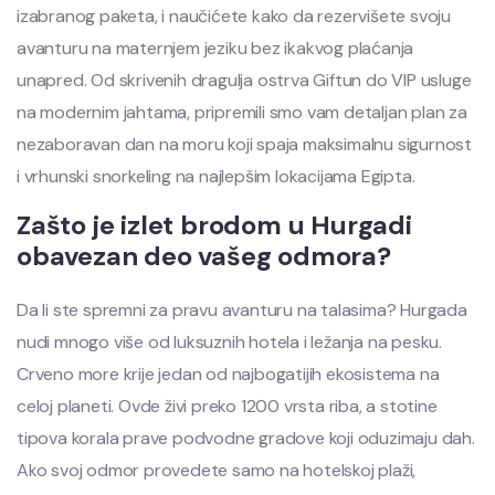
izabranog paketa, i naučićete kako da rezervišete svoju
avanturu na maternjem jeziku bez ikakvog plaćanja
unapred. Od skrivenih dragulja ostrva Giftun do VIP usluge
na modernim jahtama, pripremili smo vam detaljan plan za
nezaboravan dan na moru koji spaja maksimalnu sigurnost
i vrhunski snorkeling na najlepšim lokacijama Egipta.
Zašto je izlet brodom u Hurgadi
obavezan deo vašeg odmora?
Da li ste spremni za pravu avanturu na talasima? Hurgada
nudi mnogo više od luksuznih hotela i ležanja na pesku.
Crveno more krije jedan od najbogatijih ekosistema na
celoj planeti. Ovde živi preko 1200 vrsta riba, a stotine
tipova korala prave podvodne gradove koji oduzimaju dah.
Ako svoj odmor provedete samo na hotelskoj plaži,