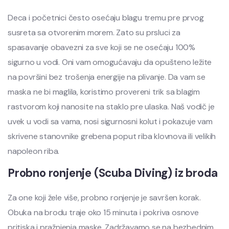
Deca i početnici često osećaju blagu tremu pre prvog
susreta sa otvorenim morem. Zato su prsluci za
spasavanje obavezni za sve koji se ne osećaju 100%
sigurno u vodi. Oni vam omogućavaju da opušteno ležite
na površini bez trošenja energije na plivanje. Da vam se
maska ne bi maglila, koristimo provereni trik sa blagim
rastvorom koji nanosite na staklo pre ulaska. Naš vodič je
uvek u vodi sa vama, nosi sigurnosni kolut i pokazuje vam
skrivene stanovnike grebena poput riba klovnova ili velikih
napoleon riba.
Probno ronjenje (Scuba Diving) iz broda
Za one koji žele više, probno ronjenje je savršen korak.
Obuka na brodu traje oko 15 minuta i pokriva osnove
pritiska i pražnjenja maske. Zadržavamo se na bezbednim