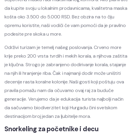
da kupite svoju u lokalnim prodavnicama, kvalitetna maska
košta oko 3.500 do 5.000 RSD. Bez obzira na to čiju
opremu koristite, naši vodiči će vam pomoći da je pravilno
podesite pre skoka u more.
Održivi turizam je temelj našeg poslovanja. Crveno more
krije preko 200 vrsta tvrdih i mekih korala, a njihova zaštita
je ključna. Strogo je zabranjeno dodirivanje korala, stajanje
na njih ili hranjenje riba. Čak i najmanji dodir može uništiti
decenije rasta koralne kolonije. Naši gosti koji poštuju ova
pravila pomažu nam da očuvamo ovaj raj za buduće
generacije. Verujemo da je edukacija turista najbolji način
da sačuvamo biodiverzitet koji Hurgadu čini svetskom
destinacijom broj jedan za ljubitelje mora.
Snorkeling za početnike i decu