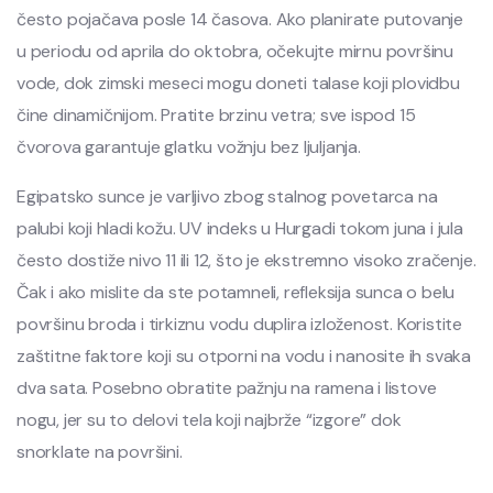
često pojačava posle 14 časova. Ako planirate putovanje
u periodu od aprila do oktobra, očekujte mirnu površinu
vode, dok zimski meseci mogu doneti talase koji plovidbu
čine dinamičnijom. Pratite brzinu vetra; sve ispod 15
čvorova garantuje glatku vožnju bez ljuljanja.
Egipatsko sunce je varljivo zbog stalnog povetarca na
palubi koji hladi kožu. UV indeks u Hurgadi tokom juna i jula
često dostiže nivo 11 ili 12, što je ekstremno visoko zračenje.
Čak i ako mislite da ste potamneli, refleksija sunca o belu
površinu broda i tirkiznu vodu duplira izloženost. Koristite
zaštitne faktore koji su otporni na vodu i nanosite ih svaka
dva sata. Posebno obratite pažnju na ramena i listove
nogu, jer su to delovi tela koji najbrže “izgore” dok
snorklate na površini.