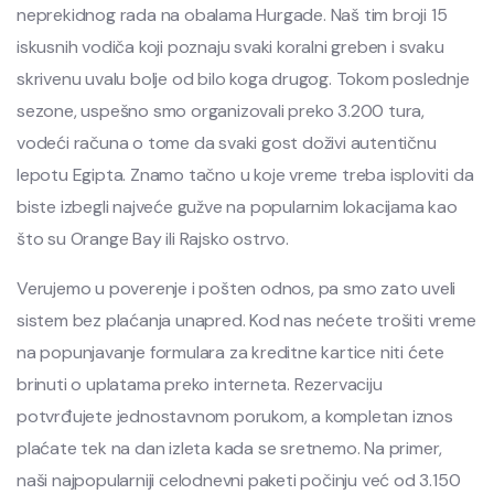
neprekidnog rada na obalama Hurgade. Naš tim broji 15
iskusnih vodiča koji poznaju svaki koralni greben i svaku
skrivenu uvalu bolje od bilo koga drugog. Tokom poslednje
sezone, uspešno smo organizovali preko 3.200 tura,
vodeći računa o tome da svaki gost doživi autentičnu
lepotu Egipta. Znamo tačno u koje vreme treba isploviti da
biste izbegli najveće gužve na popularnim lokacijama kao
što su Orange Bay ili Rajsko ostrvo.
Verujemo u poverenje i pošten odnos, pa smo zato uveli
sistem bez plaćanja unapred. Kod nas nećete trošiti vreme
na popunjavanje formulara za kreditne kartice niti ćete
brinuti o uplatama preko interneta. Rezervaciju
potvrđujete jednostavnom porukom, a kompletan iznos
plaćate tek na dan izleta kada se sretnemo. Na primer,
naši najpopularniji celodnevni paketi počinju već od 3.150