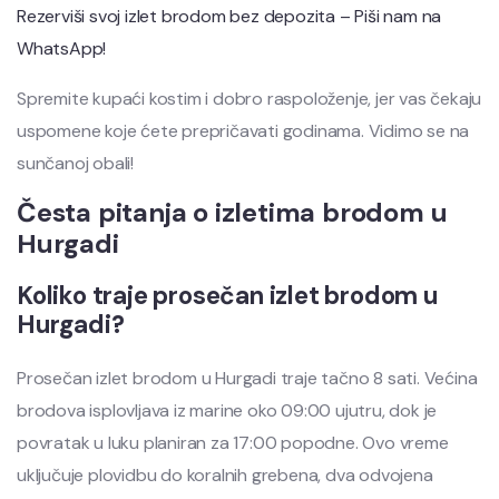
Rezerviši svoj izlet brodom bez depozita – Piši nam na
WhatsApp!
Spremite kupaći kostim i dobro raspoloženje, jer vas čekaju
uspomene koje ćete prepričavati godinama. Vidimo se na
sunčanoj obali!
Česta pitanja o izletima brodom u
Hurgadi
Koliko traje prosečan izlet brodom u
Hurgadi?
Prosečan izlet brodom u Hurgadi traje tačno 8 sati. Većina
brodova isplovljava iz marine oko 09:00 ujutru, dok je
povratak u luku planiran za 17:00 popodne. Ovo vreme
uključuje plovidbu do koralnih grebena, dva odvojena