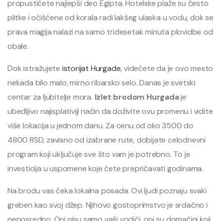
propustićete najlepši deo Egipta. Hotelske plaže su često
plitke i očišćene od korala radi lakšeg ulaska u vodu, dok se
prava magija nalazi na samo tridesetak minuta plovidbe od
obale.
Dok istražujete
istorijat Hurgade
, videćete da je ovo mesto
nekada bilo malo, mirno ribarsko selo. Danas je svetski
centar za ljubitelje mora.
Izlet brodom Hurgada
je
ubedljivo najisplativiji način da doživite ovu promenu i vidite
više lokacija u jednom danu. Za cenu od oko 3500 do
4800 RSD, zavisno od izabrane rute, dobijate celodnevni
program koji uključuje sve što vam je potrebno. To je
investicija u uspomene koje ćete prepričavati godinama.
Na brodu vas čeka lokalna posada. Ovi ljudi poznaju svaki
greben kao svoj džep. Njihovo gostoprimstvo je srdačno i
neposredno. Oni nisu samo vaši vodiči, oni su domaćini koji