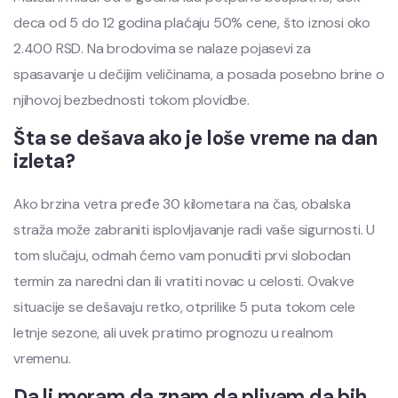
deca od 5 do 12 godina plaćaju 50% cene, što iznosi oko
2.400 RSD. Na brodovima se nalaze pojasevi za
spasavanje u dečijim veličinama, a posada posebno brine o
njihovoj bezbednosti tokom plovidbe.
Šta se dešava ako je loše vreme na dan
izleta?
Ako brzina vetra pređe 30 kilometara na čas, obalska
straža može zabraniti isplovljavanje radi vaše sigurnosti. U
tom slučaju, odmah ćemo vam ponuditi prvi slobodan
termin za naredni dan ili vratiti novac u celosti. Ovakve
situacije se dešavaju retko, otprilike 5 puta tokom cele
letnje sezone, ali uvek pratimo prognozu u realnom
vremenu.
Da li moram da znam da plivam da bih