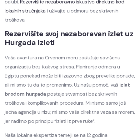
palubi.
Rezervišite nezaboravno iskustvo direktno kod
lokalnih stručnjaka
i uživajte u odmoru bez skrivenih
troškova.
Rezervišite svoj nezaboravan izlet uz
Hurgada Izleti
Vaša avantura na Crvenom moru zaslužuje savršenu
organizaciju bez ikakvog stresa. Planiranje odmora u
Egiptu ponekad može biti izazovno zbog prevelike ponude,
ali mi smo tu da to promenimo. Uz našu pomoć, vaš
izlet
brodom hurgada
postaje stvarnost bez skrivenih
troškova i komplikovanih procedura. Mi nismo samo još
jedna agencija u nizu; mi smo vaša direktna veza sa morem,
jer radimo po principu “izleti iz prve ruke”.
Naša lokalna ekspertiza temelji se na 12 godina