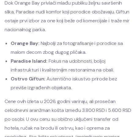
Dok Orange Bay privlači mlađu publiku željnu savršenih
slika, Paradise nudi komfor koji porodice obožavaju. Giftun
ostaje prvi izbor za one koji beže od komercijale i traže mir
nacionalnog parka.
Orange Bay:
Najbolji za fotografisanje i porodice sa
malom decom zbog dugog plićaka.
Paradise Island:
Fokus na udobnosti, boljoj
infrastrukturi i kvalitetnijim restoranima na obali.
Ostrvo Giftun:
Autentično iskustvo prirode bez
previše izgrađenih objekata.
Cene ovih izleta u 2026. godini variraju, ali prosečan
celodnevni aranžman košta između 3.800 RSD i 5.600 RSD
po osobi. U ovu cenu su obično uključeni transfer od
hotela, ručak na brodu ili ostrvu, kao i oprema za
snorkeling. Ako želite privatnost, iznajmljivanje manjeg