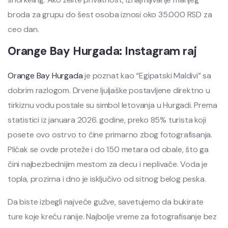
broda za grupu do šest osoba iznosi oko 35.000 RSD za
ceo dan.
Orange Bay Hurgada: Instagram raj
Orange Bay Hurgada
je poznat kao “Egipatski Maldivi” sa
dobrim razlogom. Drvene ljuljaške postavljene direktno u
tirkiznu vodu postale su simbol letovanja u Hurgadi. Prema
statistici iz januara 2026. godine, preko 85% turista koji
posete ovo ostrvo to čine primarno zbog fotografisanja.
Plićak se ovde proteže i do 150 metara od obale, što ga
čini najbezbednijim mestom za decu i neplivače. Voda je
topla, prozirna i dno je isključivo od sitnog belog peska.
Da biste izbegli najveće gužve, savetujemo da bukirate
ture koje kreću ranije. Najbolje vreme za fotografisanje bez