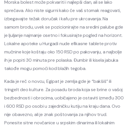
Morska bolest može pokvariti i najlepši dan, ali se lako
sprečava. Ako niste sigurni kako će vaš stomak reagovati,
izbegavajte težak doručak i kafu pre ukrcavanja. Na
samom brodu, uvek se pozicionirajte na sredini palube gde
je ljuljanje najmanje osetno i fokusirajte pogled na horizont.
Lokalne apoteke u Hurgadi nude efikasne tablete protiv
mučnine koje koštaju oko 150 RSD po pakovanju, a najbolje
ih je popiti 30 minuta pre polaska. Đumbir ili kisela jabuka
takođe mogu pomoći kod blažih tegoba.
Kada je reč o novcu, Egipat je zemlja gde je “bakšiš” ili
tringelt deo kulture. Za posadu broda koja se brine o vašoj
bezbednosti i obrocima, uobičajeno je ostaviti između 300
i 600 RSD po osobi u zajedničku kutiju na kraju dana. Ovo
nije obavezno, ali je znak poštovanja za njihov trud.
Ponesite sitne novčanice u srpskim dinarima ili lokalnim