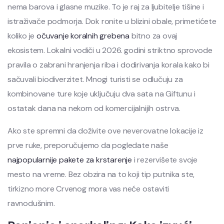
nema barova i glasne muzike. To je raj za ljubitelje tišine i
istraživače podmorja. Dok ronite u blizini obale, primetićete
koliko je
očuvanje koralnih grebena
bitno za ovaj
ekosistem. Lokalni vodiči u 2026. godini striktno sprovode
pravila o zabrani hranjenja riba i dodirivanja korala kako bi
sačuvali biodiverzitet. Mnogi turisti se odlučuju za
kombinovane ture koje uključuju dva sata na Giftunu i
ostatak dana na nekom od komercijalnijih ostrva.
Ako ste spremni da doživite ove neverovatne lokacije iz
prve ruke, preporučujemo da pogledate naše
najpopularnije pakete za krstarenje
i rezervišete svoje
mesto na vreme. Bez obzira na to koji tip putnika ste,
tirkizno more Crvenog mora vas neće ostaviti
ravnodušnim.