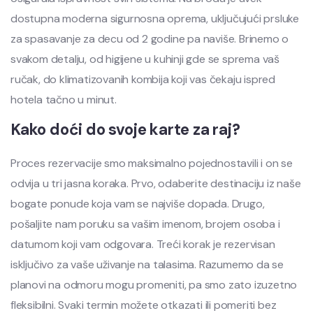
dostupna moderna sigurnosna oprema, uključujući prsluke
za spasavanje za decu od 2 godine pa naviše. Brinemo o
svakom detalju, od higijene u kuhinji gde se sprema vaš
ručak, do klimatizovanih kombija koji vas čekaju ispred
hotela tačno u minut.
Kako doći do svoje karte za raj?
Proces rezervacije smo maksimalno pojednostavili i on se
odvija u tri jasna koraka. Prvo, odaberite destinaciju iz naše
bogate ponude koja vam se najviše dopada. Drugo,
pošaljite nam poruku sa vašim imenom, brojem osoba i
datumom koji vam odgovara. Treći korak je rezervisan
isključivo za vaše uživanje na talasima. Razumemo da se
planovi na odmoru mogu promeniti, pa smo zato izuzetno
fleksibilni. Svaki termin možete otkazati ili pomeriti bez