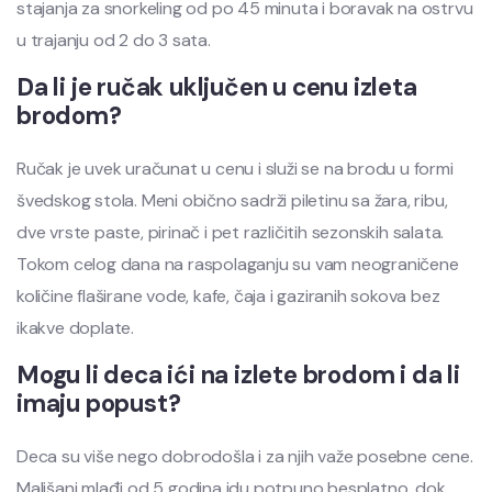
stajanja za snorkeling od po 45 minuta i boravak na ostrvu
u trajanju od 2 do 3 sata.
Da li je ručak uključen u cenu izleta
brodom?
Ručak je uvek uračunat u cenu i služi se na brodu u formi
švedskog stola. Meni obično sadrži piletinu sa žara, ribu,
dve vrste paste, pirinač i pet različitih sezonskih salata.
Tokom celog dana na raspolaganju su vam neograničene
količine flaširane vode, kafe, čaja i gaziranih sokova bez
ikakve doplate.
Mogu li deca ići na izlete brodom i da li
imaju popust?
Deca su više nego dobrodošla i za njih važe posebne cene.
Mališani mlađi od 5 godina idu potpuno besplatno, dok