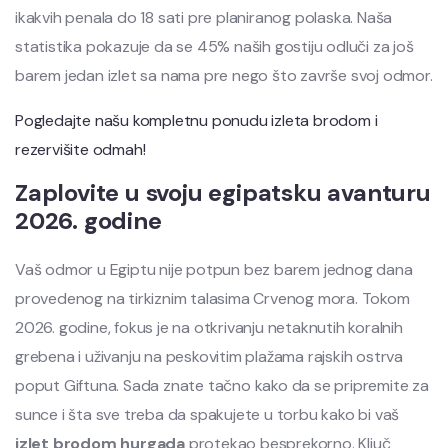
ikakvih penala do 18 sati pre planiranog polaska. Naša
statistika pokazuje da se 45% naših gostiju odluči za još
barem jedan izlet sa nama pre nego što završe svoj odmor.
Pogledajte našu kompletnu ponudu izleta brodom i
rezervišite odmah!
Zaplovite u svoju egipatsku avanturu
2026. godine
Vaš odmor u Egiptu nije potpun bez barem jednog dana
provedenog na tirkiznim talasima Crvenog mora. Tokom
2026. godine, fokus je na otkrivanju netaknutih koralnih
grebena i uživanju na peskovitim plažama rajskih ostrva
poput Giftuna. Sada znate tačno kako da se pripremite za
sunce i šta sve treba da spakujete u torbu kako bi vaš
izlet brodom hurgada
protekao besprekorno. Ključ