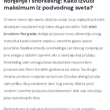
Ronjenje i snorkeling: Kako izvući
maksimum iz podvodnog sveta?
Crveno more nije samo obična voda; to je najlepši prirodni
akvarijum na planeti koji čeka da ga istražite. Vaš
izlet
brodom Hurgada
dobija potpuno novu dimenziju onog
trenutka kada stavite masku i zaronite glavu ispod
površine. Razlika između snorkelinga i probnog ronjenja je
pre svega u dubini i opremi, ali i u osećaju koji pružaju.
Snorkeling vam omogućava da plutate na površini i
posmatrate život koralnih grebena sa visine. Sa druge
strane, probno ronjenje sa bocom (Scuba diving) pruža
vam priliku da postanete deo tog sveta, dišete pod
vodom i osetite potpunu bestelesnost dok vas okružuju
jata raznobojnih riba.
Bezbednost je naš apsolutni prioritet i tu ne pravimo