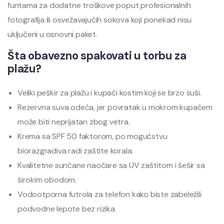
funtama za dodatne troškove poput profesionalnih
fotografija ili osvežavajućih sokova koji ponekad nisu
uključeni u osnovni paket.
Šta obavezno spakovati u torbu za
plažu?
Veliki peškir za plažu i kupaći kostim koji se brzo suši.
Rezervna suva odeća, jer povratak u mokrom kupaćem
može biti neprijatan zbog vetra.
Krema sa SPF 50 faktorom, po mogućstvu
biorazgradiva radi zaštite korala.
Kvalitetne sunčane naočare sa UV zaštitom i šešir sa
širokim obodom.
Vodootporna futrola za telefon kako biste zabeležili
podvodne lepote bez rizika.