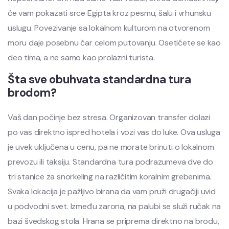
će vam pokazati srce Egipta kroz pesmu, šalu i vrhunsku
uslugu. Povezivanje sa lokalnom kulturom na otvorenom
moru daje posebnu čar celom putovanju. Osetićete se kao
deo tima, a ne samo kao prolazni turista.
Šta sve obuhvata standardna tura
brodom?
Vaš dan počinje bez stresa. Organizovan transfer dolazi
po vas direktno ispred hotela i vozi vas do luke. Ova usluga
je uvek uključena u cenu, pa ne morate brinuti o lokalnom
prevozu ili taksiju. Standardna tura podrazumeva dve do
tri stanice za snorkeling na različitim koralnim grebenima.
Svaka lokacija je pažljivo birana da vam pruži drugačiji uvid
u podvodni svet. Između zarona, na palubi se služi ručak na
bazi švedskog stola. Hrana se priprema direktno na brodu,