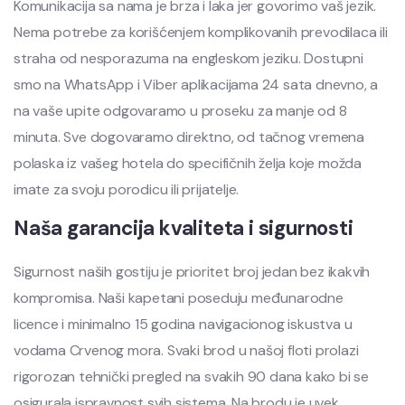
Komunikacija sa nama je brza i laka jer govorimo vaš jezik.
Nema potrebe za korišćenjem komplikovanih prevodilaca ili
straha od nesporazuma na engleskom jeziku. Dostupni
smo na WhatsApp i Viber aplikacijama 24 sata dnevno, a
na vaše upite odgovaramo u proseku za manje od 8
minuta. Sve dogovaramo direktno, od tačnog vremena
polaska iz vašeg hotela do specifičnih želja koje možda
imate za svoju porodicu ili prijatelje.
Naša garancija kvaliteta i sigurnosti
Sigurnost naših gostiju je prioritet broj jedan bez ikakvih
kompromisa. Naši kapetani poseduju međunarodne
licence i minimalno 15 godina navigacionog iskustva u
vodama Crvenog mora. Svaki brod u našoj floti prolazi
rigorozan tehnički pregled na svakih 90 dana kako bi se
osigurala ispravnost svih sistema. Na brodu je uvek