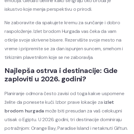
emocija. Gledati delfine kako se igraju oko broda je
iskustvo koje menja perspektivu o prirodi.
Ne zaboravite da spakujete kremu za sunčanje i dobro
raspoloženje. Izlet brodom Hurgada vas čeka da vam
otkrije svoje skrivene bisere. Rezervišite svoje mesto na
vreme i pripremite se za dan ispunjen suncem, smehom i
tirkiznim plavetnilom koje se ne zaboravlja.
Najlepša ostrva i destinacije: Gde
zaploviti u 2026. godini?
Planiranje odmora često zavisi od toga kakve uspomene
želite da ponesete kući. Izbor prave lokacije za
izlet
brodom hurgada
može biti presudan za vaš celokupni
utisak o Egiptu. U 2026. godini, tri destinacije dominiraju
potražnjom: Orange Bay, Paradise Island i netaknuti Giftun.