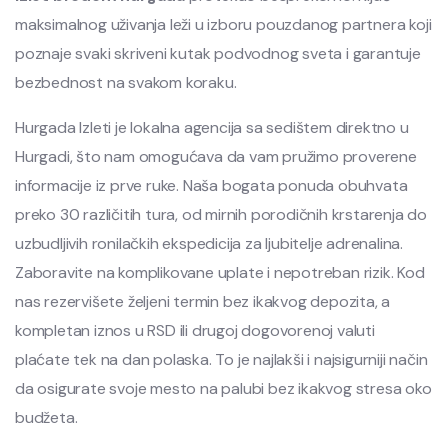
maksimalnog uživanja leži u izboru pouzdanog partnera koji
poznaje svaki skriveni kutak podvodnog sveta i garantuje
bezbednost na svakom koraku.
Hurgada Izleti je lokalna agencija sa sedištem direktno u
Hurgadi, što nam omogućava da vam pružimo proverene
informacije iz prve ruke. Naša bogata ponuda obuhvata
preko 30 različitih tura, od mirnih porodičnih krstarenja do
uzbudljivih ronilačkih ekspedicija za ljubitelje adrenalina.
Zaboravite na komplikovane uplate i nepotreban rizik. Kod
nas rezervišete željeni termin bez ikakvog depozita, a
kompletan iznos u RSD ili drugoj dogovorenoj valuti
plaćate tek na dan polaska. To je najlakši i najsigurniji način
da osigurate svoje mesto na palubi bez ikakvog stresa oko
budžeta.