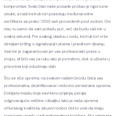
kompromise. Svaki član naše posade prošao je rigorozne
obuke, a naši instruktori poseduju međunarodne
sertifikate sa preko 1.500 sati provedenih pod vodom. Oni
nisu tu samo da vam pokažu put, već da budu vaš mir u
svakoj sekundi. Pre svakog ulaska u vodu, instruktori vrše
detaljan brifing o signalizaciji rukama i pravilnom disanju.
Vaš mir je zagarantovan jer vas profesionalci prate u
stopu, držeći vas za ruku ako je potrebno, dok vi uživate u
prizorima koji oduzimaju dah.
Što se tiče opreme, na svakom našem brodu čeka vas
profesionalna, dezinfikovana i redovno servisirana oprema.
Dobijate masku koja savršeno prijanja, peraja
odgovarajuće veličine i disaljku. Iako je naša oprema
vrhunskog kvaliteta, iskusni ronioci često vole da imaju
sopstvenu masku radi maksimalnog komfora. Ako planirate