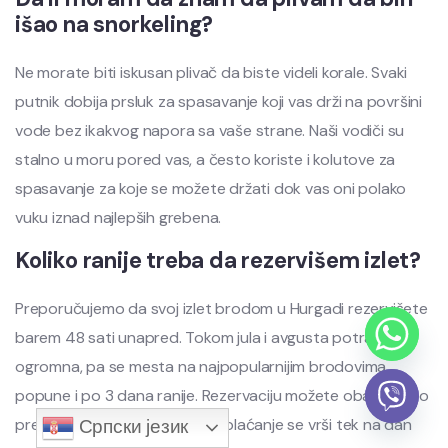
išao na snorkeling?
Ne morate biti iskusan plivač da biste videli korale. Svaki
putnik dobija prsluk za spasavanje koji vas drži na površini
vode bez ikakvog napora sa vaše strane. Naši vodiči su
stalno u moru pored vas, a često koriste i kolutove za
spasavanje za koje se možete držati dok vas oni polako
vuku iznad najlepših grebena.
Koliko ranije treba da rezervišem izlet?
Preporučujemo da svoj izlet brodom u Hurgadi rezervišete
barem 48 sati unapred. Tokom jula i avgusta potražnja je
ogromna, pa se mesta na najpopularnijim brodovima
popune i po 3 dana ranije. Rezervaciju možete obaviti brzo
preko WhatsApp aplikacije, a plaćanje se vrši tek na dan
Српски језик