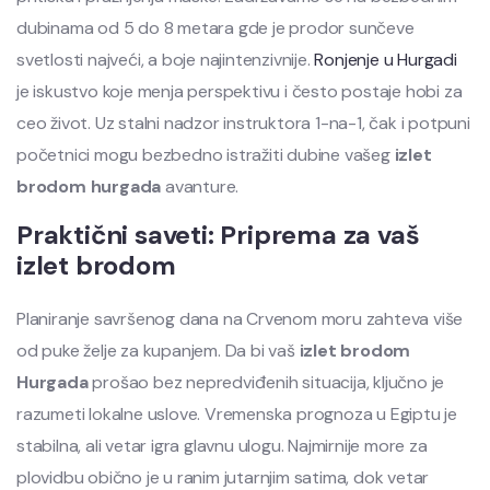
dubinama od 5 do 8 metara gde je prodor sunčeve
svetlosti najveći, a boje najintenzivnije.
Ronjenje u Hurgadi
je iskustvo koje menja perspektivu i često postaje hobi za
ceo život. Uz stalni nadzor instruktora 1-na-1, čak i potpuni
početnici mogu bezbedno istražiti dubine vašeg
izlet
brodom hurgada
avanture.
Praktični saveti: Priprema za vaš
izlet brodom
Planiranje savršenog dana na Crvenom moru zahteva više
od puke želje za kupanjem. Da bi vaš
izlet brodom
Hurgada
prošao bez nepredviđenih situacija, ključno je
razumeti lokalne uslove. Vremenska prognoza u Egiptu je
stabilna, ali vetar igra glavnu ulogu. Najmirnije more za
plovidbu obično je u ranim jutarnjim satima, dok vetar