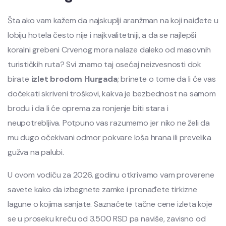
Šta ako vam kažem da najskuplji aranžman na koji naiđete u
lobiju hotela često nije i najkvalitetniji, a da se najlepši
koralni grebeni Crvenog mora nalaze daleko od masovnih
turističkih ruta? Svi znamo taj osećaj neizvesnosti dok
birate
izlet brodom Hurgada
; brinete o tome da li će vas
dočekati skriveni troškovi, kakva je bezbednost na samom
brodu i da li će oprema za ronjenje biti stara i
neupotrebljiva. Potpuno vas razumemo jer niko ne želi da
mu dugo očekivani odmor pokvare loša hrana ili prevelika
gužva na palubi.
U ovom vodiču za 2026. godinu otkrivamo vam proverene
savete kako da izbegnete zamke i pronađete tirkizne
lagune o kojima sanjate. Saznaćete tačne cene izleta koje
se u proseku kreću od 3.500 RSD pa naviše, zavisno od