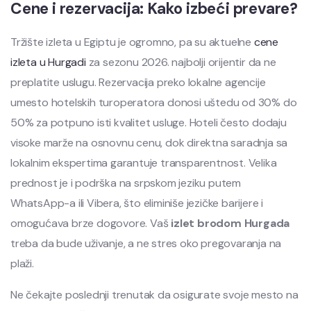
Cene i rezervacija: Kako izbeći prevare?
Tržište izleta u Egiptu je ogromno, pa su aktuelne
cene
izleta u Hurgadi
za sezonu 2026. najbolji orijentir da ne
preplatite uslugu. Rezervacija preko lokalne agencije
umesto hotelskih turoperatora donosi uštedu od 30% do
50% za potpuno isti kvalitet usluge. Hoteli često dodaju
visoke marže na osnovnu cenu, dok direktna saradnja sa
lokalnim ekspertima garantuje transparentnost. Velika
prednost je i podrška na srpskom jeziku putem
WhatsApp-a ili Vibera, što eliminiše jezičke barijere i
omogućava brze dogovore. Vaš
izlet brodom Hurgada
treba da bude uživanje, a ne stres oko pregovaranja na
plaži.
Ne čekajte poslednji trenutak da osigurate svoje mesto na