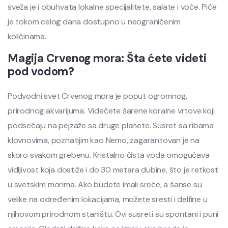
sveža je i obuhvata lokalne specijalitete, salate i voće. Piće
je tokom celog dana dostupno u neograničenim
količinama.
Magija Crvenog mora: Šta ćete videti
pod vodom?
Podvodni svet Crvenog mora je poput ogromnog,
prirodnog akvarijuma. Videćete šarene koralne vrtove koji
podsećaju na pejzaže sa druge planete. Susret sa ribama
klovnovima, poznatijim kao Nemo, zagarantovan je na
skoro svakom grebenu. Kristalno čista voda omogućava
vidljivost koja dostiže i do 30 metara dubine, što je retkost
u svetskim morima. Ako budete imali sreće, a šanse su
velike na određenim lokacijama, možete sresti i delfine u
njihovom prirodnom staništu. Ovi susreti su spontani i puni