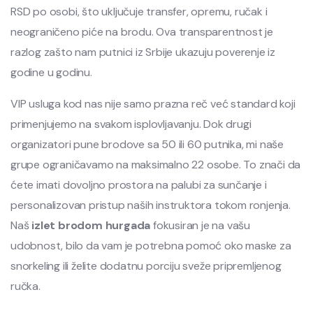
RSD po osobi, što uključuje transfer, opremu, ručak i
neograničeno piće na brodu. Ova transparentnost je
razlog zašto nam putnici iz Srbije ukazuju poverenje iz
godine u godinu.
VIP usluga kod nas nije samo prazna reč već standard koji
primenjujemo na svakom isplovljavanju. Dok drugi
organizatori pune brodove sa 50 ili 60 putnika, mi naše
grupe ograničavamo na maksimalno 22 osobe. To znači da
ćete imati dovoljno prostora na palubi za sunčanje i
personalizovan pristup naših instruktora tokom ronjenja.
Naš
izlet brodom hurgada
fokusiran je na vašu
udobnost, bilo da vam je potrebna pomoć oko maske za
snorkeling ili želite dodatnu porciju sveže pripremljenog
ručka.