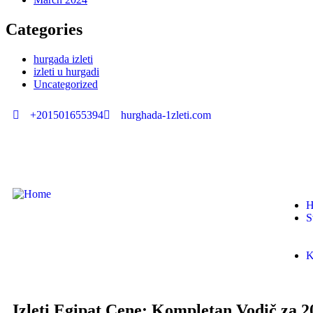
Categories
hurgada izleti
izleti u hurgadi
Uncategorized
+201501655394
hurghada-1zleti.com
H
S
K
Izleti Egipat Cene: Kompletan Vodič za 