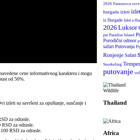
2026
Faraonova osve
izle
hurgada izleti
iz Hurgade
Izleti u Hu
2026
Luksor
P
Paradise Island
put
Porodični odmor
p
Putovanja
safari
Pu
Ronjenje
Safari
Temper
Snorkeling
putovanje
 navedene cene informativnog karaktera i mogu
vož
opust od 50%.
Wildlife
Thailand
i izleti su savršeni za opuštanje, sunčanje i
RSD za odrasle.
 RSD za odrasle.
.100 RSD za odrasle.
Africa