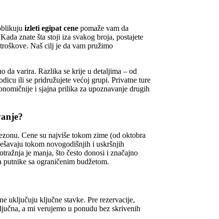
oblikuju
izleti egipat cene
pomaže vam da
Kada znate šta stoji iza svakog broja, postajete
 troškove. Naš cilj je da vam pružimo
o da varira. Razlika se krije u detaljima – od
dicu ili se pridružujete većoj grupi. Privatne ture
onomičnije i sjajna prilika za upoznavanje drugih
vanje?
 sezonu. Cene su najviše tokom zime (od oktobra
dešavaju tokom novogodišnjih i uskršnjih
otražnja je manja, što često donosi i značajno
za putnike sa ograničenim budžetom.
ne uključuju ključne stavke. Pre rezervacije,
 ključna, a mi verujemo u ponudu bez skrivenih