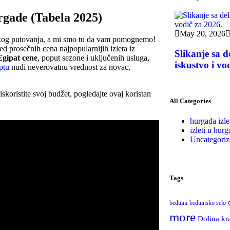
rgade (Tabela 2025)
May 20, 2026
svakog putovanja, a mi smo tu da vam pomognemo!
d prosečnih cena najpopularnijih izleta iz
Slikanje sa 
 Egipat cene
, poput sezone i uključenih usluga,
iskustvo i vo
ptu
nudi neverovatnu vrednost za novac,
 iskoristite svoj budžet, pogledajte ovaj koristan
All Categories
hurgada izle
izleti u hurg
Uncategoriz
Tags
beduini
beduinsko selo
more
Dolina kr