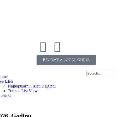
BECOME A LOCAL GUIDE
ome
ve Izleti
Najpopularniji izleti u Egiptu
Tours – List View
ontakt
2026. Godinu