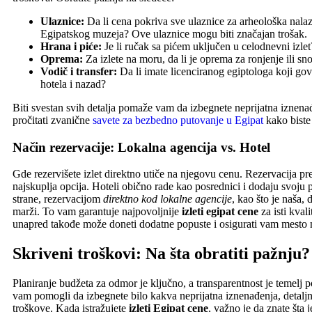
Ulaznice:
Da li cena pokriva sve ulaznice za arheološka nalaz
Egipatskog muzeja? Ove ulaznice mogu biti značajan trošak.
Hrana i piće:
Je li ručak sa pićem uključen u celodnevni izl
Oprema:
Za izlete na moru, da li je oprema za ronjenje ili sn
Vodič i transfer:
Da li imate licenciranog egiptologa koji gov
hotela i nazad?
Biti svestan svih detalja pomaže vam da izbegnete neprijatna iznena
pročitati zvanične
savete za bezbedno putovanje u Egipat
kako biste 
Način rezervacije: Lokalna agencija vs. Hotel
Gde rezervišete izlet direktno utiče na njegovu cenu. Rezervacija prek
najskuplja opcija. Hoteli obično rade kao posrednici i dodaju svoju 
strane, rezervacijom
direktno kod lokalne agencije
, kao što je naša,
marži. To vam garantuje najpovoljnije
izleti egipat cene
za isti kvali
unapred takođe može doneti dodatne popuste i osigurati vam mesto 
Skriveni troškovi: Na šta obratiti pažnju?
Planiranje budžeta za odmor je ključno, a transparentnost je temelj
vam pomogli da izbegnete bilo kakva neprijatna iznenađenja, detalj
troškove. Kada istražujete
izleti Egipat cene
, važno je da znate šta 