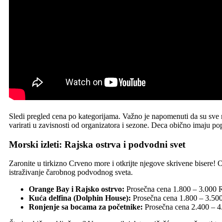
Sledi pregled cena po kategorijama. Važno je napomenuti da su sve
varirati u zavisnosti od organizatora i sezone. Deca obično imaju p
Morski izleti: Rajska ostrva i podvodni svet
Zaronite u tirkizno Crveno more i otkrijte njegove skrivene bisere! Ov
istraživanje čarobnog podvodnog sveta.
Orange Bay i Rajsko ostrvo:
Prosečna cena 1.800 – 3.000 
Kuća delfina (Dolphin House):
Prosečna cena 1.800 – 3.500
Ronjenje sa bocama za početnike:
Prosečna cena 2.400 – 4