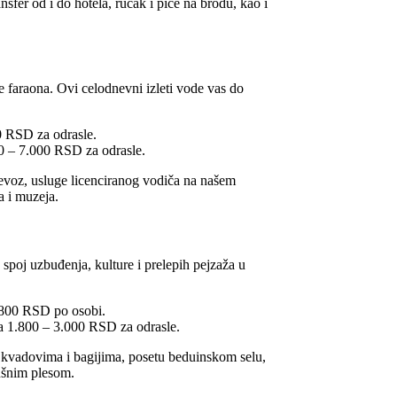
nsfer od i do hotela, ručak i piće na brodu, kao i
 faraona. Ovi celodnevni izleti vode vas do
 RSD za odrasle.
0 – 7.000 RSD za odrasle.
evoz, usluge licenciranog vodiča na našem
a i muzeja.
n spoj uzbuđenja, kulture i prelepih pejzaža u
.800 RSD po osobi.
 1.800 – 3.000 RSD za odrasle.
adovima i bagijima, posetu beduinskom selu,
bušnim plesom.