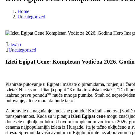
Home
Uncategorized
alex55
Uncategorized
Izleti Egipat Cene: Kompletan Vodič za 2026. Godi
Planirate putovanje u Egipat i maštate o piramidama, ronjenju i čarobn
izleta? Niste sami. Pitanja poput “Koliko to zaista košta?”, “Da li 
izabrao pravu ponudu?” muče mnoge putnike. Strah od nepredviđen
putovanje, ali ne mora da bude tako!
Zaboravite na nagađanje i nejasne ponude! Kreirali smo ovaj vodič
transparentnost. Kada su u pitanju
izleti Egipat cene
mogu značajno 
donesete najbolju odluku. U ovom kompletnom vodiču za 2026. godi
cenama najpopularnijih izleta iz Hurgade, šta je tačno uključeno u s
stresa. Spremni da vašu avanturu u Egiptu učinite nezaboravnom i