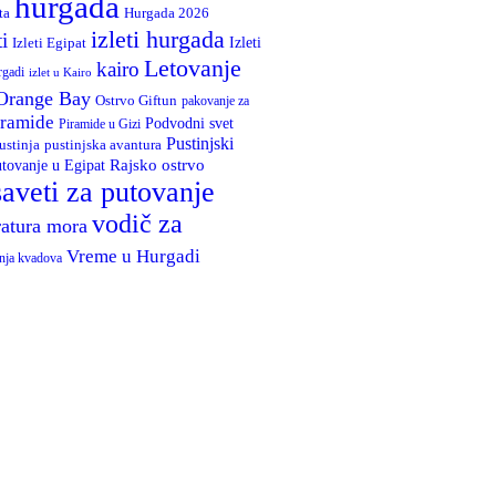
hurgada
Hurgada 2026
ta
izleti hurgada
ti
Izleti
Izleti Egipat
Letovanje
kairo
rgadi
izlet u Kairo
Orange Bay
Ostrvo Giftun
pakovanje za
iramide
Podvodni svet
Piramide u Gizi
Pustinjski
ustinja
pustinjska avantura
Rajsko ostrvo
tovanje u Egipat
saveti za putovanje
vodič za
atura mora
Vreme u Hurgadi
nja kvadova