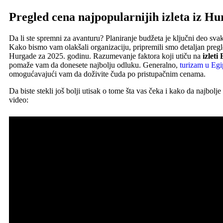
Pregled cena najpopularnijih izleta iz Hu
Da li ste spremni za avanturu? Planiranje budžeta je ključni deo 
Kako bismo vam olakšali organizaciju, pripremili smo detaljan pregle
Hurgade za 2025. godinu. Razumevanje faktora koji utiču na
izleti
pomaže vam da donesete najbolju odluku. Generalno,
turizam u Egi
omogućavajući vam da doživite čuda po pristupačnim cenama.
Da biste stekli još bolji utisak o tome šta vas čeka i kako da najbolje
video: