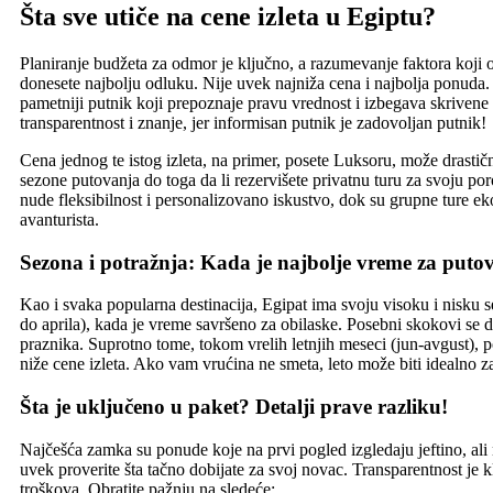
Šta sve utiče na cene izleta u Egiptu?
Planiranje budžeta za odmor je ključno, a razumevanje faktora koji 
donesete najbolju odluku. Nije uvek najniža cena i najbolja ponuda. 
pametniji putnik koji prepoznaje pravu vrednost i izbegava skrivene
transparentnost i znanje, jer informisan putnik je zadovoljan putnik!
Cena jednog te istog izleta, na primer, posete Luksoru, može drastičn
sezone putovanja do toga da li rezervišete privatnu turu za svoju poro
nude fleksibilnost i personalizovano iskustvo, dok su grupne ture ek
avanturista.
Sezona i potražnja: Kada je najbolje vreme za puto
Kao i svaka popularna destinacija, Egipat ima svoju visoku i nisku
do aprila), kada je vreme savršeno za obilaske. Posebni skokovi se 
praznika. Suprotno tome, tokom vrelih letnjih meseci (jun-avgust), p
niže cene izleta. Ako vam vrućina ne smeta, leto može biti idealno 
Šta je uključeno u paket? Detalji prave razliku!
Najčešća zamka su ponude koje na prvi pogled izgledaju jeftino, ali 
uvek proverite šta tačno dobijate za svoj novac. Transparentnost je
troškova. Obratite pažnju na sledeće: