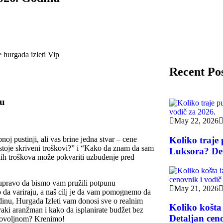
Recent Po
nu
May 22, 2026
oj pustinji, ali vas brine jedna stvar – cene
Koliko traje
postoje skriveni troškovi?” i “Kako da znam da sam
Luksora? Det
ih troškova može pokvariti uzbuđenje pred
 upravo da bismo vam pružili potpunu
May 21, 2026
da variraju, a naš cilj je da vam pomognemo da
nu, Hurgada Izleti vam donosi sve o realnim
Koliko košta
vaki aranžman i kako da isplanirate budžet bez
Detaljan ceno
 povoljnom? Krenimo!