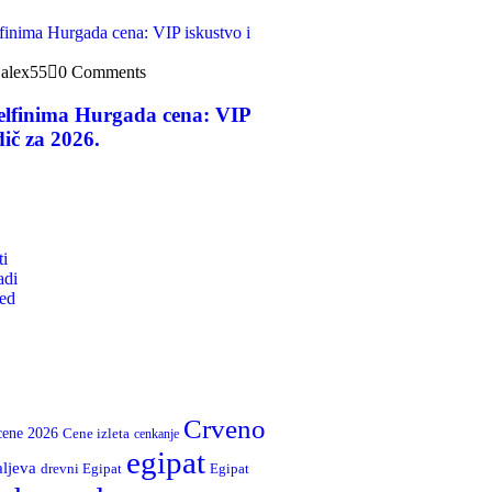
alex55
0 Comments
delfinima Hurgada cena: VIP
dič za 2026.
ti
adi
ed
Crveno
cene 2026
Cene izleta
cenkanje
egipat
aljeva
drevni Egipat
Egipat