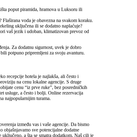
išta poput piramida, hramova u Luksoru ili
et? Flaširana voda je obavezna na svakom koraku.
orkeling uključena ili se dodatno naplaćuje?
ori vaš jezik i udoban, klimatizovan prevoz od
đenja. Za dodatnu sigurnost, uvek je dobro
bili potpuno pripremljeni za svoju avanturu.
o recepcije hotela je najlakša, ali često i
proviziju na cenu lokalne agencije. S druge
 dobijate cenu “iz prve ruke”, bez posredničkih
tet usluge, a često i bolji. Online rezervacija
na najpopularnijim turama.
 poverenja između vas i vaše agencije. Da bismo
no objašnjavamo sve potencijalne dodatne
je uključeno, a šta se smatra dodatkom. Naš cilj je