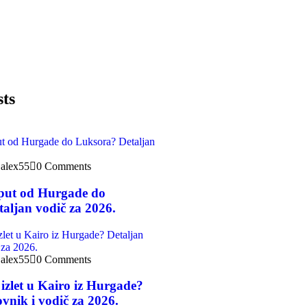
sts
alex55
0 Comments
 put od Hurgade do
aljan vodič za 2026.
alex55
0 Comments
 izlet u Kairo iz Hurgade?
vnik i vodič za 2026.