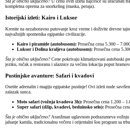
Šta je obično uključeno?
U cenu ovih izleta najčešće su uračunati tra
kompletna oprema za snorkeling (maska, peraja).
Istorijski izleti: Kairo i Luksor
Krenite na nezaboravno putovanje kroz vreme i doživite drevne tajne
najvažnijih spomenika egipatske civilizacije.
Kairo i piramide (autobusom):
Prosečna cena 5.300 – 7.000
Luksor i Dolina kraljeva (autobusom):
Prosečna cena 5.30
Šta je obično uključeno?
Cene pokrivaju klimatizovani autobuski pr
jeziku, ručak u restoranu i ulaznice za većinu lokacija poput hramov
Pustinjske avanture: Safari i kvadovi
Osetite adrenalin i magiju egipatske pustinje! Ovi izleti nude savrše
zalazak sunca.
Moto safari (vožnja kvadova 3h):
Prosečna cena 1.200 – 1
Super safari (džip, kvadovi, beduinsko selo):
Prosečna cena
Šta je obično uključeno?
Aranžman uglavnom podrazumeva vožnju kv
jahanje kamila, tradicionalnu večeru i orijentalni šou program sa tr