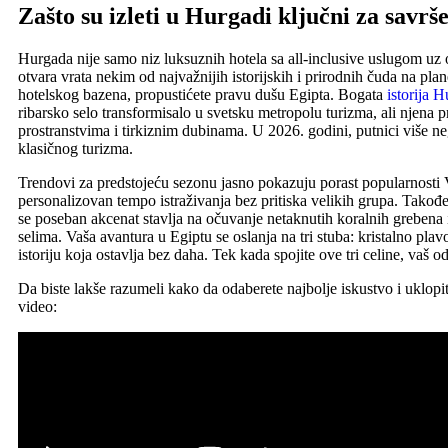
Zašto su izleti u Hurgadi ključni za savr
Hurgada nije samo niz luksuznih hotela sa all-inclusive uslugom uz
otvara vrata nekim od najvažnijih istorijskih i prirodnih čuda na pl
hotelskog bazena, propustićete pravu dušu Egipta. Bogata
istorija 
ribarsko selo transformisalo u svetsku metropolu turizma, ali njena pr
prostranstvima i tirkiznim dubinama. U 2026. godini, putnici više neg
klasičnog turizma.
Trendovi za predstojeću sezonu jasno pokazuju porast popularnosti
personalizovan tempo istraživanja bez pritiska velikih grupa. Takođe,
se poseban akcenat stavlja na očuvanje netaknutih koralnih greben
selima. Vaša avantura u Egiptu se oslanja na tri stuba: kristalno pl
istoriju koja ostavlja bez daha. Tek kada spojite ove tri celine, vaš
Da biste lakše razumeli kako da odaberete najbolje iskustvo i uklopit
video: