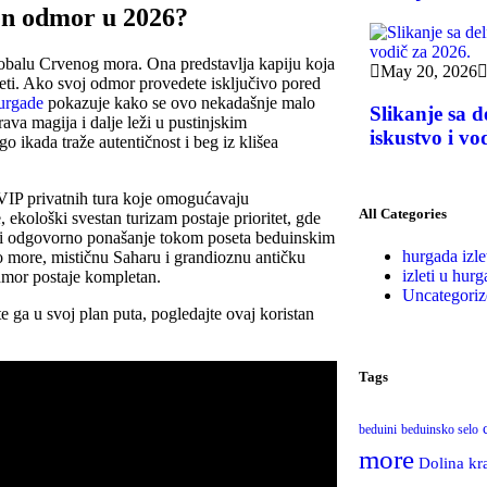
šen odmor u 2026?
 obalu Crvenog mora. Ona predstavlja kapiju koja
May 20, 2026
aneti. Ako svoj odmor provedete isključivo pored
Hurgade
pokazuje kako se ovo nekadašnje malo
Slikanje sa 
ava magija i dalje leži u pustinjskim
iskustvo i vo
o ikada traže autentičnost i beg iz klišea
 VIP privatnih tura koje omogućavaju
All Categories
 ekološki svestan turizam postaje prioritet, gde
a i odgovorno ponašanje tokom poseta beduinskim
hurgada izle
avo more, mističnu Saharu i grandioznu antičku
izleti u hurg
 odmor postaje kompletan.
Uncategoriz
e ga u svoj plan puta, pogledajte ovaj koristan
Tags
beduini
beduinsko selo
more
Dolina kr