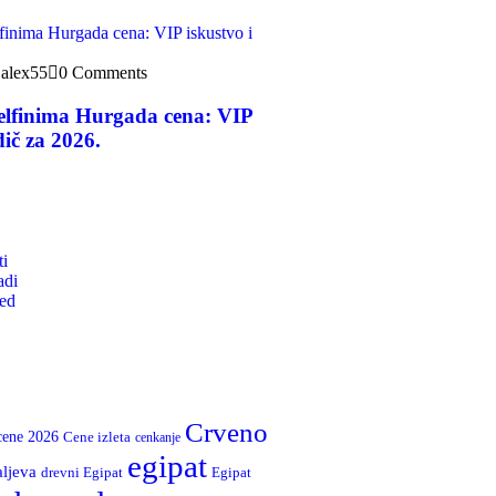
alex55
0 Comments
delfinima Hurgada cena: VIP
dič za 2026.
ti
adi
ed
Crveno
cene 2026
Cene izleta
cenkanje
egipat
aljeva
drevni Egipat
Egipat