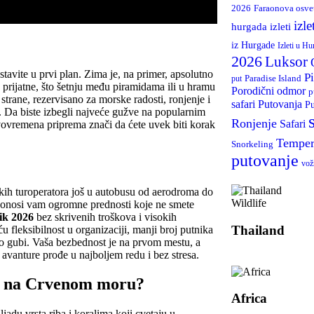
2026
Faraonova osve
izle
hurgada izleti
iz Hurgade
Izleti u Hu
2026
Luksor
 stavite u prvi plan. Zima je, na primer, apsolutno
P
Paradise Island
put
 prijatne, što šetnju među piramidama ili u hramu
Porodični odmor
p
trane, rezervisano za morske radosti, ronjenje i
Putovanja
safari
Pu
i. Da biste izbegli najveće gužve na popularnim
Ronjenje
Safari
vovremena priprema znači da ćete uvek biti korak
Temper
Snorkeling
putovanje
vož
likih turoperatora još u autobusu od aerodroma do
Wildlife
donosi vam ogromne prednosti koje ne smete
ik 2026
bez skrivenih troškova i visokih
Thailand
 fleksibilnost u organizaciji, manji broj putnika
sto gubi. Vaša bezbednost je na prvom mestu, a
 avanture prođe u najboljem redu i bez stresa.
iti na Crvenom moru?
Africa
jadu vrsta riba i koralima koji cvetaju u