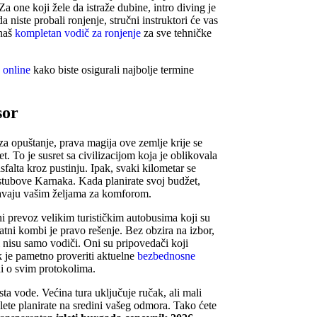
Za one koji žele da istraže dubine, intro diving je
niste probali ronjenje, stručni instruktori će vas
 naš
kompletan vodič za ronjenje
za sve tehničke
 online
kako biste osigurali najbolje termine
sor
za opuštanje, prava magija ove zemlje krije se
t. To je susret sa civilizacijom koja je oblikovala
falta kroz pustinju. Ipak, svaki kilometar se
 stubove Karnaka. Kada planirate svoj budžet,
ođavaju vašim željama za komforom.
i prevoz velikim turističkim autobusima koji su
vatni kombi je pravo rešenje. Bez obzira na izbor,
 nisu samo vodiči. Oni su pripovedači koji
k je pametno proveriti aktuelne
bezbednosne
ni o svim protokolima.
a vode. Većina tura uključuje ručak, ali mali
ete planirate na sredini vašeg odmora. Tako ćete