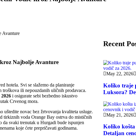
Recent Po
 kroz Najbolje Avanture
May 22, 2026
ed hotela. Svi se slažemo da planiranje
Koliko traje
h troškova ili nepouzdanih uličnih prodavaca.
Luksora? Det
k 2026
i osigurate sebi bezbedno iskustvo
 kutak Crvenog mora.
uštedite novac bez žrtvovanja kvaliteta usluge.
May 21, 2026
 od tirkiznih voda Orange Bay ostrva do mističnih
o da svaki trenutak u Hurgadi bude ispunjen
Koliko košta
enama koje ćete prepričavati godinama.
Detaljan ceno