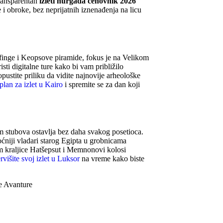
Transparentan
izleti hurgada cenovnik 2026
i obroke, bez neprijatnih iznenađenja na licu
finge i Keopsove piramide, fokus je na Velikom
i digitalne ture kako bi vam približilo
stite priliku da vidite najnovije arheološke
plan za izlet u Kairo
i spremite se za dan koji
m stubova ostavlja bez daha svakog posetioca.
ćniji vladari starog Egipta u grobnicama
 kraljice Hatšepsut i Memnonovi kolosi
rvišite svoj izlet u Luksor
na vreme kako biste