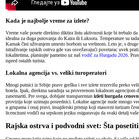
Kada je najbolje vreme za izlete?
Vreme vaše posete direktno diktira listu aktivnosti koje bi trebalo da
idealna za duga putovanja do Kaira ili Luksora. Temperature su tada
Karnak čini uživanjem umesto borbom sa vrelinom. Leto je, s druge s
istraživanje rajskih ostrva gde vas osvežavajući povetarac uvek prat
lokalitetima, planirajte pametno uz naš
vodič za Hurgadu 2026
. Pra
ispred ostalih turista.
Lokalna agencija vs. veliki turoperatori
Mnogi putnici iz Srbije prave grešku i sve izlete rezervišu preko ve
hotela. Ipak, direktna saradnja sa proverenom lokalnom agencijom 
zanemariti. Pre svega, dobijate transparentan
izleti hurgada cenovn
provizija koje uzimaju posrednici. Lokalne agencije nude mnogo veću
u grupama i onaj pravi, insajderski pristup koji masovni turizam če
licencirani vodiči na srpskom jeziku osiguravaju da svaki detalj vaše
Rajska ostrva i podvodni svet: Šta poset
Crveno more krije tajne koje ne možete videti sa obale. Sa više od hil