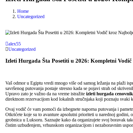
Home
Uncategorized
alex55
Uncategorized
Izleti Hurgada Šta Posetiti u 2026: Kompletni Vodič
Vaš odmor u Egiptu vredi mnogo više od samog ležanja na plaži ispr
savršenog putovanja postaje stresno kada se pojavi strah od skriveni
Upravo zato je važno da na vreme istražite
izleti hurgada cenovni
direktnom rezervacijom kod lokalnih stručnjaka koji poznaju svaki
Ovaj vodič će vam pomoći da izbegnete naporna putovanja i pametno 
Otkrićete koje su to avanture apsolutni prioriteti u narednoj godini,
grobnica u Luksoru. Saznajte kako da organizujete svoj boravak tak
čistim uzbuđenjem, vrhunskom organizacijom i nezaboravnim uspom