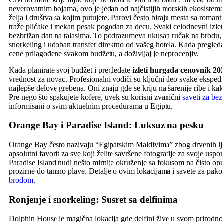
neverovatnim bojama, ovo je jedan od najčistijih morskih ekosistema 
želja i društva sa kojim putujete. Parovi često biraju mesta sa rom
traže plićake i mekan pesak pogodan za decu. Svaki celodnevni izlet
bezbrižan dan na talasima. To podrazumeva ukusan ručak na brodu
snorkeling i udoban transfer direktno od vašeg hotela. Kada pregled
cene prilagođene svakom budžetu, a doživljaj je neprocenjiv.
Kada planirate svoj budžet i pregledate
izleti hurgada cenovnik 20
vrednost za novac. Profesionalni vodiči su ključni deo svake eksped
najlepše delove grebena. Oni znaju gde se kriju najšarenije ribe i ka
Pre nego što spakujete kofere, uvek su korisni zvanični
saveti za be
informisani o svim aktuelnim procedurama u Egiptu.
Orange Bay i Paradise Island: Luksuz na pesku
Orange Bay često nazivaju “Egipatskim Maldivima” zbog drvenih ljulja
apsolutni favorit za sve koji želite savršene fotografije za svoje usp
Paradise Island nudi nešto mirnije okruženje sa fokusom na čisto op
prozirne do tamno plave. Detalje o ovim lokacijama i savete za pa
brodom
.
Ronjenje i snorkeling: Susret sa delfinima
Dolphin House je magična lokacija gde delfini žive u svom prirodno