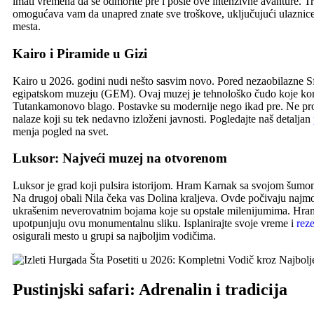
imati vremena da se odmorite pre i posle ove intenzivne avanture. 
omogućava vam da unapred znate sve troškove, uključujući ulaznice 
mesta.
Kairo i Piramide u Gizi
Kairo u 2026. godini nudi nešto sasvim novo. Pored nezaobilazne S
egipatskom muzeju (GEM). Ovaj muzej je tehnološko čudo koje korist
Tutankamonovo blago. Postavke su modernije nego ikad pre. Ne propu
nalaze koji su tek nedavno izloženi javnosti. Pogledajte naš detaljan
menja pogled na svet.
Luksor: Najveći muzej na otvorenom
Luksor je grad koji pulsira istorijom. Hram Karnak sa svojom šumo
Na drugoj obali Nila čeka vas Dolina kraljeva. Ovde počivaju najmo
ukrašenim neverovatnim bojama koje su opstale milenijumima. Hram
upotpunjuju ovu monumentalnu sliku. Isplanirajte svoje vreme i
reze
osigurali mesto u grupi sa najboljim vodičima.
Pustinjski safari: Adrenalin i tradicija