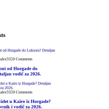
sts
alex55
0 Comments
 put od Hurgade do
aljan vodič za 2026.
alex55
0 Comments
 izlet u Kairo iz Hurgade?
vnik i vodič za 2026.