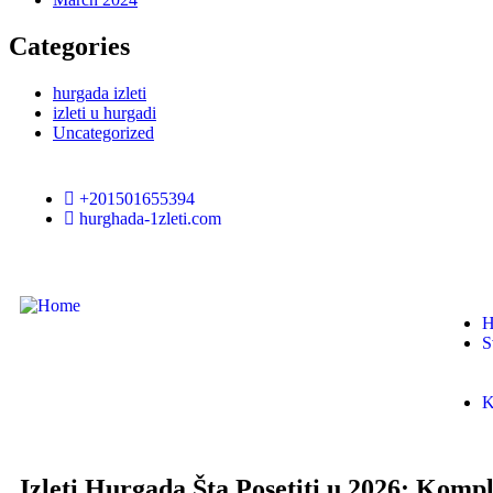
Categories
hurgada izleti
izleti u hurgadi
Uncategorized
+201501655394
hurghada-1zleti.com
H
S
K
Izleti Hurgada Šta Posetiti u 2026: Komp