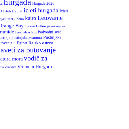
hurgada
Hurgada 2026
ta
izleti hurgada
ti
Izleti
Izleti Egipat
Letovanje
kairo
rgadi
izlet u Kairo
Orange Bay
Ostrvo Giftun
pakovanje za
iramide
Podvodni svet
Piramide u Gizi
Pustinjski
ustinja
pustinjska avantura
Rajsko ostrvo
tovanje u Egipat
saveti za putovanje
vodič za
atura mora
Vreme u Hurgadi
nja kvadova