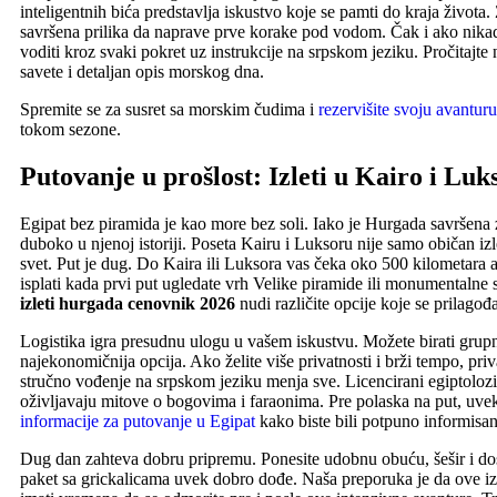
inteligentnih bića predstavlja iskustvo koje se pamti do kraja života. 
savršena prilika da naprave prve korake pod vodom. Čak i ako nikada 
voditi kroz svaki pokret uz instrukcije na srpskom jeziku. Pročitajte
savete i detaljan opis morskog dna.
Spremite se za susret sa morskim čudima i
rezervišite svoju avanturu
tokom sezone.
Putovanje u prošlost: Izleti u Kairo i Luk
Egipat bez piramida je kao more bez soli. Iako je Hurgada savršena 
duboko u njenoj istoriji. Poseta Kairu i Luksoru nije samo običan izle
svet. Put je dug. Do Kaira ili Luksora vas čeka oko 500 kilometara as
isplati kada prvi put ugledate vrh Velike piramide ili monumentalne
izleti hurgada cenovnik 2026
nudi različite opcije koje se prilag
Logistika igra presudnu ulogu u vašem iskustvu. Možete birati grupn
najekonomičnija opcija. Ako želite više privatnosti i brži tempo, pri
stručno vođenje na srpskom jeziku menja sve. Licencirani egiptolozi
oživljavaju mitove o bogovima i faraonima. Pre polaska na put, uve
informacije za putovanje u Egipat
kako biste bili potpuno informisa
Dug dan zahteva dobru pripremu. Ponesite udobnu obuću, šešir i dost
paket sa grickalicama uvek dobro dođe. Naša preporuka je da ove izl