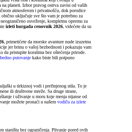
na planeti. Izbor pravog ostrva zavisi od vaših
antičnom atmosferom i privatnošću, dok porodice
 obično uključuje sve što vam je potrebno za
, neograničeno osveženje, kompletnu opremu za
ate
izleti hurgada cenovnik 2026
, videćete da su
26
, primetićete da morske avanture nude izuzetnu
icije jer brinu o vašoj bezbednosti i pokazuju vam
ko da pristupite koralima bez oštećenja prirode.
zbedno putovanje
kako biste bili potpuno
ški u tirkiznoj vodi i prefinjenog stila. To je
omene ili društvene mreže. Sa druge strane,
uštanje i uživanje u moru koje menja nijanse od
kovanje možete pronaći u našem
vodiču za izlete
m staništu bez ograničenja. Plivanje pored ovih