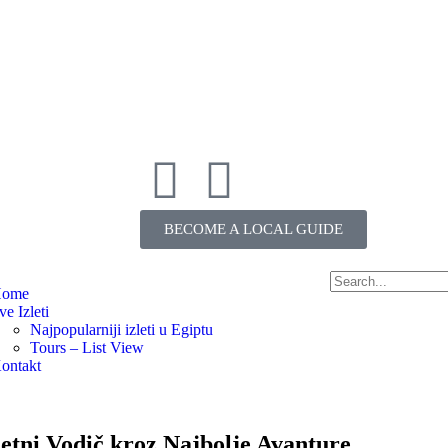
BECOME A LOCAL GUIDE
ome
ve Izleti
Najpopularniji izleti u Egiptu
Tours – List View
ontakt
letni Vodič kroz Najbolje Avanture