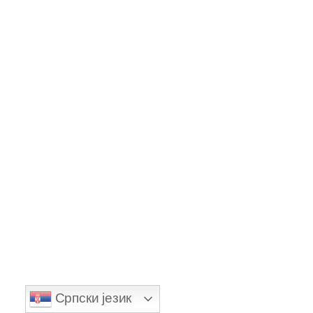
Recent Posts
0 COMMENTS
Koliko traje put od Hurgade do
Luksora? Detaljan vodič za 2026.
0 COMMENTS
Српски језик