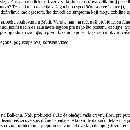
e, već realan medicinski izazov sa kojim se suočava veliki broj posetil
ravo? To je akutna reakcija vašeg tela na specifične sojeve bakterija, n
doživljava kao agresore, što dovodi do simptoma koji mogu ozbiljno ugr
poteku spakovanu u Srbiji. Verujte nam na reč, naši probiotici su fantast
 nudi jedini način da zaustavite tegobe pre nego što postanu ozbiljne. S
 postoji odmah iza ugla, u prvoj lokalnoj apoteci koja radi u okviru vašeg
tegobe, pogledajte ovaj koristan video:
na Balkanu. Naši probiotici služe da ojačaju vašu crevnu floru pre puta,
rmulisani baš za ove specifične napadače. Ako vidite da kućni lekovi ne 
ću sa ovim problemom i preporučiće vam lekove koji deluju gotovo tren