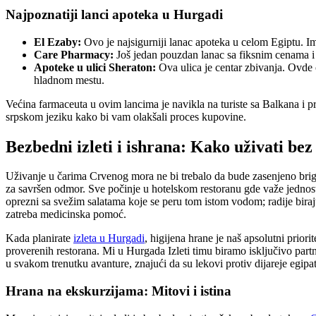
Najpoznatiji lanci apoteka u Hurgadi
El Ezaby:
Ovo je najsigurniji lanac apoteka u celom Egiptu. Im
Care Pharmacy:
Još jedan pouzdan lanac sa fiksnim cenama i š
Apoteke u ulici Sheraton:
Ova ulica je centar zbivanja. Ovde ć
hladnom mestu.
Većina farmaceuta u ovim lancima je navikla na turiste sa Balkana i 
srpskom jeziku kako bi vam olakšali proces kupovine.
Bezbedni izleti i ishrana: Kako uživati be
Uživanje u čarima Crvenog mora ne bi trebalo da bude zasenjeno brigo
za savršen odmor. Sve počinje u hotelskom restoranu gde važe jednosta
oprezni sa svežim salatama koje se peru tom istom vodom; radije biraj
zatreba medicinska pomoć.
Kada planirate
izleta u Hurgadi
, higijena hrane je naš apsolutni prio
proverenih restorana. Mi u Hurgada Izleti timu biramo isključivo par
u svakom trenutku avanture, znajući da su lekovi protiv dijareje egipa
Hrana na ekskurzijama: Mitovi i istina