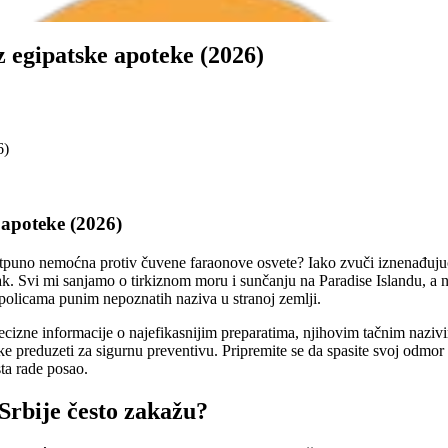
z egipatske apoteke (2026)
 apoteke (2026)
otpuno nemoćna protiv čuvene faraonove osvete? Iako zvuči iznenađujuće,
avak. Svi mi sanjamo o tirkiznom moru i sunčanju na Paradise Islandu,
olicama punim nepoznatih naziva u stranoj zemlji.
cizne informacije o najefikasnijim preparatima, njihovim tačnim naziv
e preduzeti za sigurnu preventivu. Pripremite se da spasite svoj odmor i
ta rade posao.
 Srbije često zakažu?