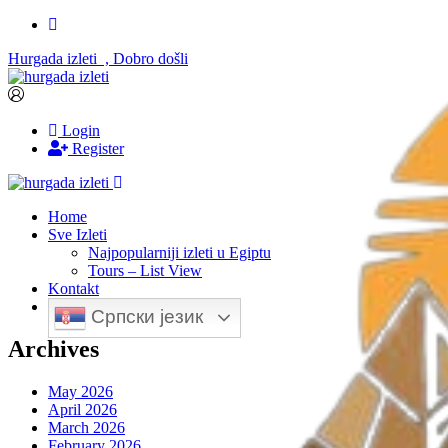
Hurgada izleti , Dobro došli
Login
Register
Home
Sve Izleti
Najpopularniji izleti u Egiptu
Tours – List View
Kontakt
Српски језик
Archives
May 2026
April 2026
March 2026
February 2026