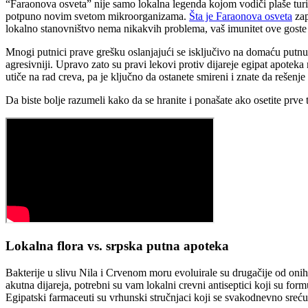
“Faraonova osveta” nije samo lokalna legenda kojom vodiči plaše turist
potpuno novim svetom mikroorganizama.
Šta je Faraonova osveta
zap
lokalno stanovništvo nema nikakvih problema, vaš imunitet ove goste 
Mnogi putnici prave grešku oslanjajući se isključivo na domaću putnu a
agresivniji. Upravo zato su pravi lekovi protiv dijareje egipat apoteka
utiče na rad creva, pa je ključno da ostanete smireni i znate da rešenje
Da biste bolje razumeli kako da se hranite i ponašate ako osetite prve 
Lokalna flora vs. srpska putna apoteka
Bakterije u slivu Nila i Crvenom moru evoluirale su drugačije od onih 
akutna dijareja, potrebni su vam lokalni crevni antiseptici koji su fo
Egipatski farmaceuti su vrhunski stručnjaci koji se svakodnevno sre