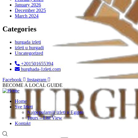
January 2026
December 2025
March 2024
Categories
hurgada izleti
izleti u hurgadi
Uncategorized
+201501655394
hurghada-1zleti.com
Facebook
Instagram
BECOME A LOCAL GUIDE
Home
Sve Izleti
Najpopularniji izleti u Egiptu
Tours – List View
Kontakt