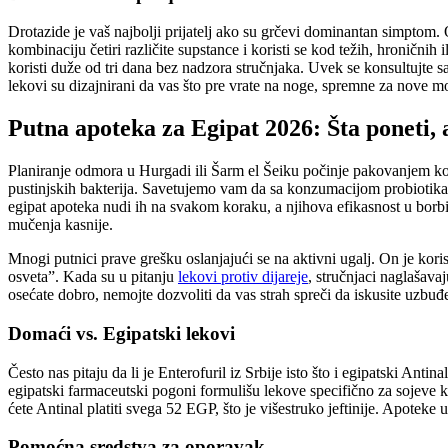
Drotazide je vaš najbolji prijatelj ako su grčevi dominantan simptom. 
kombinaciju četiri različite supstance i koristi se kod težih, hroničnih
koristi duže od tri dana bez nadzora stručnjaka. Uvek se konsultujte 
lekovi su dizajnirani da vas što pre vrate na noge, spremne za nove m
Putna apoteka za Egipat 2026: Šta poneti, a
Planiranje odmora u Hurgadi ili Šarm el Šeiku počinje pakovanjem kofe
pustinjskih bakterija. Savetujemo vam da sa konzumacijom probiotika po
egipat apoteka nudi ih na svakom koraku, a njihova efikasnost u borbi
mučenja kasnije.
Mnogi putnici prave grešku oslanjajući se na aktivni ugalj. On je kor
osveta”. Kada su u pitanju
lekovi protiv dijareje
, stručnjaci naglašava
osećate dobro, nemojte dozvoliti da vas strah spreči da iskusite uzbuđ
Domaći vs. Egipatski lekovi
Često nas pitaju da li je Enterofuril iz Srbije isto što i egipatski Ant
egipatski farmaceutski pogoni formulišu lekove specifično za sojeve ko
ćete Antinal platiti svega 52 EGP, što je višestruko jeftinije. Apoteke
Pomoćna sredstva za oporavak