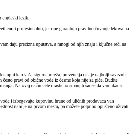
 engleski jezik.
etljeno i profesionalno, jer one garantuju pravilno čuvanje lekova na
vam daju precizna uputstva, a mnogi od njih znaju i ključne reči na
ostupni kao vaša sigurna mreža, prevencija ostaje najbolji saveznik
n često pravi od obične vode iz česme koja nije za piće. Budite
g manga. Na ovaj način ćete drastično smanjiti šanse da vam ikada
ne vode i izbegavajte kupovinu hrane od uličnih prodavaca van
bezbednost nam je na prvom mestu, pa možete potpuno opušteno uživati