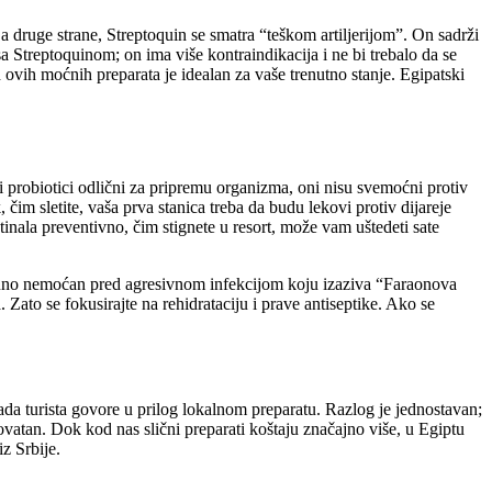
a druge strane, Streptoquin se smatra “teškom artiljerijom”. On sadrži
 sa Streptoquinom; on ima više kontraindikacija i ne bi trebalo da se
 ovih moćnih preparata je idealan za vaše trenutno stanje. Egipatski
i probiotici odlični za pripremu organizma, oni nisu svemoćni protiv
čim sletite, vaša prva stanica treba da budu lekovi protiv dijareje
nala preventivno, čim stignete u resort, može vam uštedeti sate
potpuno nemoćan pred agresivnom infekcijom koju izaziva “Faraonova
Zato se fokusirajte na rehidrataciju i prave antiseptike. Ako se
iljada turista govore u prilog lokalnom preparatu. Razlog je jednostavan;
ovatan. Dok kod nas slični preparati koštaju značajno više, u Egiptu
z Srbije.