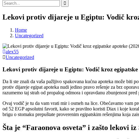
Lekovi protiv dijareje u Egiptu: Vodič kro
Home
Uncategorized
alex55
Uncategorized
Lekovi protiv dijareje u Egiptu: Vodič kroz egipatske
Da li ste znali da vaša pažljivo spakovana kućna apoteka može biti p
protiv dijareje egipat apoteka nudi jedino pravo rešenje za brz opor
razumemo taj strah od propalog odmora i opravdanu zbunjenost pred p
Ovaj vodič je tu da vam vrati mir i osmeh na lice. Obećavamo vam pre
od 52 EGP apsolutni favorit, kako se pravilno koristi Diax i koje korak
brigu o stomaku prepuštate proverenim egipatskim rešenjima koja zais
Šta je “Faraonova osveta” i zašto lekovi iz