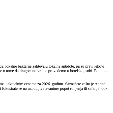
 lokalne bakterije zahtevaju lokalne antidote, pa su pravi lekovi
 a ne o tome da dragoceno vreme provedemo u hotelskoj sobi. Potpuno
ima i aktuelnim cenama za 2026. godinu. Saznaćete zašto je Antinal
 fokusirate se na uzbudljive avanture poput ronjenja ili safarija, dok