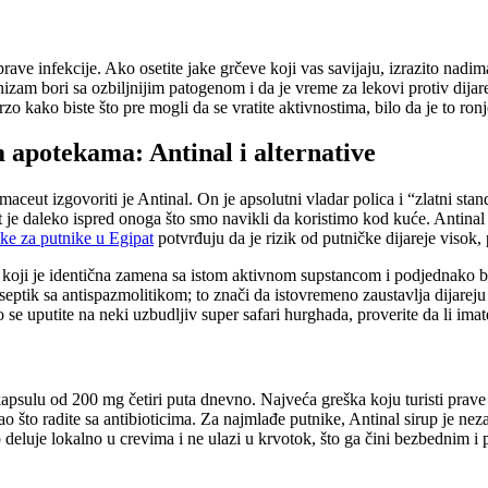
e infekcije. Ako osetite jake grčeve koji vas savijaju, izrazito nadiman
zam bori sa ozbiljnijim patogenom i da je vreme za lekovi protiv dijare
rzo kako biste što pre mogli da se vratite aktivnostima, bilo da je to ro
m apotekama: Antinal i alternative
maceut izgovoriti je Antinal. On je apsolutni vladar polica i “zlatni sta
 je daleko ispred onoga što smo navikli da koristimo kod kuće. Antinal s
ke za putnike u Egipat
potvrđuju da je rizik od putničke dijareje visok,
 koji je identična zamena sa istom aktivnom supstancom i podjednako br
iseptik sa antispazmolitikom; to znači da istovremeno zaustavlja dijarej
se uputite na neki uzbudljiv super safari hurghada, proverite da li imate
apsulu od 200 mg četiri puta dnevno. Najveća greška koju turisti prave
ao što radite sa antibioticima. Za najmlađe putnike, Antinal sirup je nez
up deluje lokalno u crevima i ne ulazi u krvotok, što ga čini bezbednim