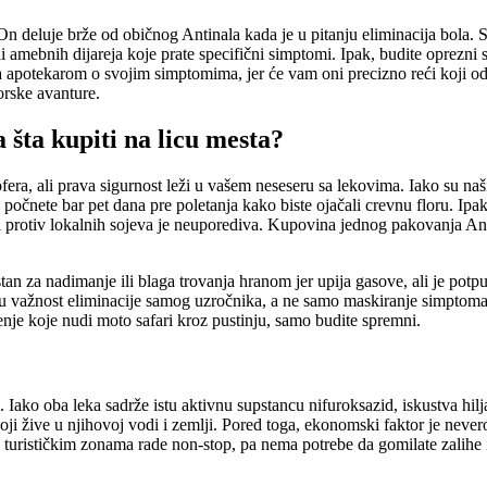
On deluje brže od običnog Antinala kada je u pitanju eliminacija bola. S
 ili amebnih dijareja koje prate specifični simptomi. Ipak, budite oprezni
sa apotekarom o svojim simptomima, jer će vam oni precizno reći koji od
orske avanture.
 šta kupiti na licu mesta?
ra, ali prava sigurnost leži u vašem neseseru sa lekovima. Iako su naš
čnete bar pet dana pre poletanja kako biste ojačali crevnu floru. Ipak, 
 protiv lokalnih sojeva je neuporediva. Kupovina jednog pakovanja Anti
istan za nadimanje ili blaga trovanja hranom jer upija gasove, ali je 
ju važnost eliminacije samog uzročnika, a ne samo maskiranje simptoma. 
enje koje nudi moto safari kroz pustinju, samo budite spremni.
inal. Iako oba leka sadrže istu aktivnu supstancu nifuroksazid, iskustva h
ji žive u njihovoj vodi i zemlji. Pored toga, ekonomski faktor je never
 u turističkim zonama rade non-stop, pa nema potrebe da gomilate zalihe i