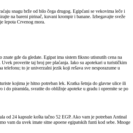
 vraćaju snagu brže od bilo čega drugog. Egipćani se vekovima leče i
sirajte na bareni pirinač, kuvani krompir i banane. Izbegavajte sveže
anje lepota Crvenog mora.
o znate gde da gledate. Egipat ima sistem fiksno utisnutih cena na
Uvek proverite taj broj pre plaćanja. Iako su apotekari u turističkim
a telefonu; to je univerzalni jezik koji rešava sve nesporazume u
iste kojima je hitno potreban lek. Kratka šetnja do glavne ulice ili
o i do piramida, svratite do obližnje apoteke u gradu i opremite se po
ala od 24 kapsule košta tačno 52 EGP. Ako vam je potreban Antinal
jemo vam da uvek imate sitne apoene egipatskih funti kod sebe. Mnoge