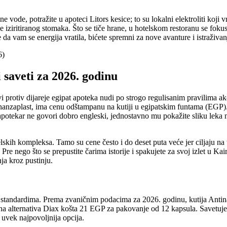
 vode, potražite u apoteci Litors kesice; to su lokalni elektroliti koji
e iziritiranog stomaka. Što se tiče hrane, u hotelskom restoranu se foku
e da vam se energija vratila, bićete spremni za nove avanture i istraživ
 saveti za 2026. godinu
i protiv dijareje egipat apoteka nudi po strogo regulisanim pravilima ak
n hanzaplast, ima cenu odštampanu na kutiji u egipatskim funtama (EGP). 
apotekar ne govori dobro engleski, jednostavno mu pokažite sliku leka n
ih kompleksa. Tamo su cene često i do deset puta veće jer ciljaju na tur
 nego što se prepustite čarima istorije i spakujete za svoj izlet u Kair
ja kroz pustinju.
 standardima. Prema zvaničnim podacima za 2026. godinu, kutija Antin
rna alternativa Diax košta 21 EGP za pakovanje od 12 kapsula. Savetu
 uvek najpovoljnija opcija.