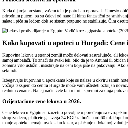
Kada dijareja prestane, vašem telu je potreban oporavak. Umesto obične
prirodnim putem, pa su čajevi od nane ili kima fantastični za smirivanj
salate i pića sa ledom dok se sistem potpuno ne stabilizuje. Čim osetit
Kako kupovati u apoteci u Hurgadi: Cene i
Kupovina lekova u stranoj zemlji može delovati zastrašujuće, ali lekov
samoj ambalaži. To znači da svaki lek, bilo da je to Antinal ili običa
zonama vrlo uslužni, insistirajte na ceni koja piše na pakovanju. Ako 
sekundi.
Izbegavajte kupovinu u apotekama koje se nalaze u okviru samih hotelsk
vožnja taksijem do centra Hurgade može vam uštedeti ozbiljan novac. Pre
realnim cenama. Na taj način ćete biti mirni i spremni za duga putovan
Orijentacione cene lekova u 2026.
Cene lekova u Egiptu su izuzetno povoljne u poređenju sa evropskim
sirup za decu, platićete ga svega 24 EGP za bočicu od 60 ml. Popula
manje apoteke nemaju uvek sitan kusur, a plaćanje u lokalnoj valuti je