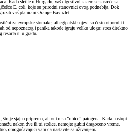
aca. Kada sletite u Hurgadu, vaš digestivni sistem se susreće sa
ajčešće E. coli, koje su prirodni stanovnici ovog podneblja. Dok
oziti vaš planirani Orange Bay izlet.
ični za evropske stomake, ali egipatski sojevi su često otporniji i
trah od nepoznatog i panika takođe igraju veliku ulogu; stres direktno
 resorta ili u gradu.
 što je sjajna priprema, ali oni nisu “ubice” patogena. Kada nastupi
pomažu nakon dve ili tri stolice, nemojte gubiti dragoceno vreme.
utno, omogućavajući vam da nastavite sa uživanjem.