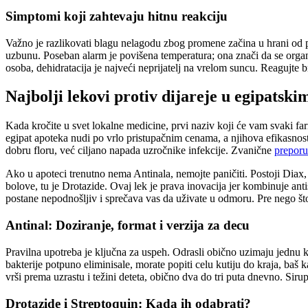
Simptomi koji zahtevaju hitnu reakciju
Važno je razlikovati blagu nelagodu zbog promene začina u hrani od prav
uzbunu. Poseban alarm je povišena temperatura; ona znači da se organi
osoba, dehidratacija je najveći neprijatelj na vrelom suncu. Reagujte b
Najbolji lekovi protiv dijareje u egipatski
Kada kročite u svet lokalne medicine, prvi naziv koji će vam svaki far
egipat apoteka nudi po vrlo pristupačnim cenama, a njihova efikasnost
dobru floru, već ciljano napada uzročnike infekcije. Zvanične
preporu
Ako u apoteci trenutno nema Antinala, nemojte paničiti. Postoji Diax,
bolove, tu je Drotazide. Ovaj lek je prava inovacija jer kombinuje ant
postane nepodnošljiv i sprečava vas da uživate u odmoru. Pre nego što 
Antinal: Doziranje, format i verzija za decu
Pravilna upotreba je ključna za uspeh. Odrasli obično uzimaju jednu k
bakterije potpuno eliminisale, morate popiti celu kutiju do kraja, baš k
vrši prema uzrastu i težini deteta, obično dva do tri puta dnevno. Sir
Drotazide i Streptoquin: Kada ih odabrati?