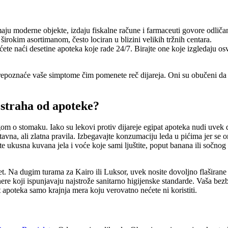
aju moderne objekte, izdaju fiskalne račune i farmaceuti govore odličan
irokim asortimanom, često lociran u blizini velikih tržnih centara.
ete naći desetine apoteka koje rade 24/7. Birajte one koje izgledaju osv
prepoznaće vaše simptome čim pomenete reč dijareja. Oni su obučeni da 
z straha od apoteke?
m o stomaku. Iako su lekovi protiv dijareje egipat apoteka nudi uvek d
vna, ali zlatna pravila. Izbegavajte konzumaciju leda u pićima jer se o
te ukusna kuvana jela i voće koje sami ljuštite, poput banana ili sočno
ritet. Na dugim turama za Kairo ili Luksor, uvek nosite dovoljno flašira
tnere koji ispunjavaju najstrože sanitarno higijenske standarde. Vaša 
t apoteka samo krajnja mera koju verovatno nećete ni koristiti.