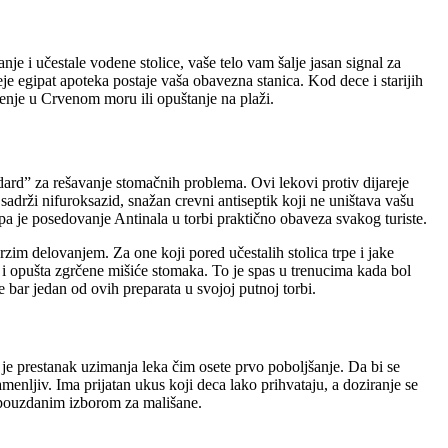
je i učestale vodene stolice, vaše telo vam šalje jasan signal za
je egipat apoteka postaje vaša obavezna stanica. Kod dece i starijih
njenje u Crvenom moru ili opuštanje na plaži.
ndard” za rešavanje stomačnih problema. Ovi lekovi protiv dijareje
adrži nifuroksazid, snažan crevni antiseptik koji ne uništava vašu
 pa je posedovanje Antinala u torbi praktično obaveza svakog turiste.
zim delovanjem. Za one koji pored učestalih stolica trpe i jake
u i opušta zgrčene mišiće stomaka. To je spas u trenucima kada bol
 bar jedan od ovih preparata u svojoj putnoj torbi.
 je prestanak uzimanja leka čim osete prvo poboljšanje. Da bi se
amenljiv. Ima prijatan ukus koji deca lako prihvataju, a doziranje se
 i pouzdanim izborom za mališane.