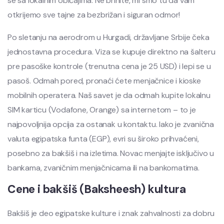
se sa lokalnim običajima. Ne brinite, mi smo tu da vam
otkrijemo sve tajne za bezbrižan i siguran odmor!
Po sletanju na aerodrom u Hurgadi, državljane Srbije čeka
jednostavna procedura. Viza se kupuje direktno na šalteru
pre pasoške kontrole (trenutna cena je 25 USD) i lepi se u
pasoš. Odmah pored, pronaći ćete menjačnice i kioske
mobilnih operatera. Naš savet je da odmah kupite lokalnu
SIM karticu (Vodafone, Orange) sa internetom – to je
najpovoljnija opcija za ostanak u kontaktu. Iako je zvanična
valuta egipatska funta (EGP), evri su široko prihvaćeni,
posebno za bakšiš i na izletima. Novac menjajte isključivo u
bankama, zvaničnim menjačnicama ili na bankomatima.
Cene i bakšiš (Baksheesh) kultura
Bakšiš je deo egipatske kulture i znak zahvalnosti za dobru