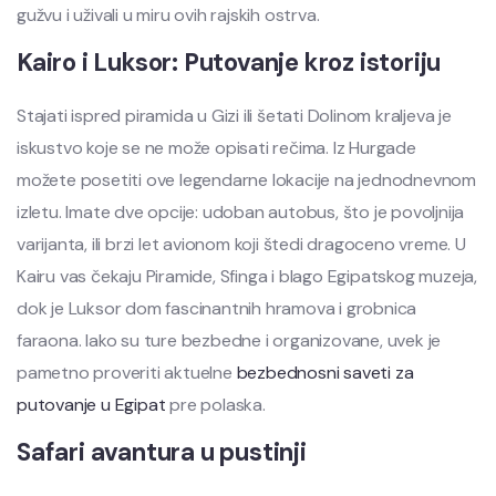
gužvu i uživali u miru ovih rajskih ostrva.
Kairo i Luksor: Putovanje kroz istoriju
Stajati ispred piramida u Gizi ili šetati Dolinom kraljeva je
iskustvo koje se ne može opisati rečima. Iz Hurgade
možete posetiti ove legendarne lokacije na jednodnevnom
izletu. Imate dve opcije: udoban autobus, što je povoljnija
varijanta, ili brzi let avionom koji štedi dragoceno vreme. U
Kairu vas čekaju Piramide, Sfinga i blago Egipatskog muzeja,
dok je Luksor dom fascinantnih hramova i grobnica
faraona. Iako su ture bezbedne i organizovane, uvek je
pametno proveriti aktuelne
bezbednosni saveti za
putovanje u Egipat
pre polaska.
Safari avantura u pustinji