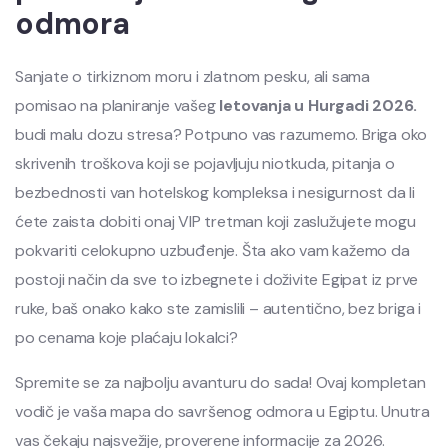
odmora
Sanjate o tirkiznom moru i zlatnom pesku, ali sama
pomisao na planiranje vašeg
letovanja u Hurgadi 2026.
budi malu dozu stresa? Potpuno vas razumemo. Briga oko
skrivenih troškova koji se pojavljuju niotkuda, pitanja o
bezbednosti van hotelskog kompleksa i nesigurnost da li
ćete zaista dobiti onaj VIP tretman koji zaslužujete mogu
pokvariti celokupno uzbuđenje. Šta ako vam kažemo da
postoji način da sve to izbegnete i doživite Egipat iz prve
ruke, baš onako kako ste zamislili – autentično, bez briga i
po cenama koje plaćaju lokalci?
Spremite se za najbolju avanturu do sada! Ovaj kompletan
vodič je vaša mapa do savršenog odmora u Egiptu. Unutra
vas čekaju najsvežije, proverene informacije za 2026.