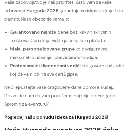
Vaše zadovoljstvo je naš prioritet. Zato vam za vaše
letovanje Hurgada 2026
garantujemo iskustvo koje ćete
pamtiti. Naše obećanje vama je:
Garantovano najniže cene
bez ikakvih skrivenih
troškova. Cena koju vidite je cena koju plaćate.
Male, personalizovane grupe
koje osiguravaju
maksimalno uživanje i posvećenost vodiča.
Profesionalni i licencirani vodiči
koji govore vaš jezik i
koji će vam otkriti sve čari Egipta.
Ne prepuštajte vaše dragocene dane odmora slučaju.
Dozvolite nam da vam pokažemo najbolje od Hurgade.
Spremni za avanturu?
Pogledaj našu ponudu izleta za Hurgadu 2026!
Vaša Hurgada avantura 2026 čeka