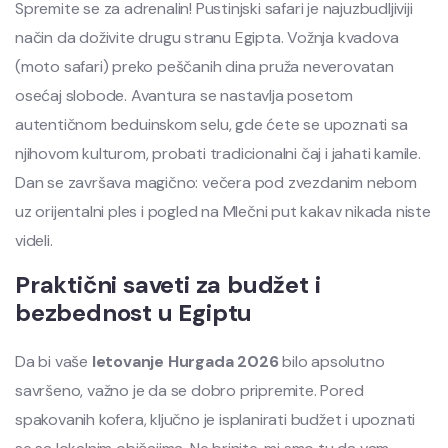
Spremite se za adrenalin! Pustinjski safari je najuzbudljiviji
način da doživite drugu stranu Egipta. Vožnja kvadova
(moto safari) preko peščanih dina pruža neverovatan
osećaj slobode. Avantura se nastavlja posetom
autentičnom beduinskom selu, gde ćete se upoznati sa
njihovom kulturom, probati tradicionalni čaj i jahati kamile.
Dan se završava magično: večera pod zvezdanim nebom
uz orijentalni ples i pogled na Mlečni put kakav nikada niste
videli.
Praktični saveti za budžet i
bezbednost u Egiptu
Da bi vaše
letovanje Hurgada 2026
bilo apsolutno
savršeno, važno je da se dobro pripremite. Pored
spakovanih kofera, ključno je isplanirati budžet i upoznati