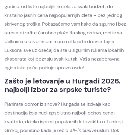
godinu: od liste najboljih hotela za svaki budžet, do
kristalno jasnih cena najpopularnijih izleta – bez ijednog
skrivenog troška. Pokazaćemo vam kako da sigurno i bez
stresa istražite čarobne plaže Rajskog ostrva, ronite sa
delfinima u otvorenom moru i otkrijete drevne tajne
Luksora, sve uz osećaj da ste u sigurnim rukama lokalnih
eksperata koji poznaju svaki kutak. Vaša nezaboravna
egipatska priča počinje upravo ovde!
Zašto je letovanje u Hurgadi 2026.
najbolji izbor za srpske turiste?
Planirate odmor iz snova? Hurgada se izdvaja kao
destinacija koja nudi apsolutno najbolji odnos cene i
kvaliteta, daleko ispred popularnih letovališta u Turskoj i
Grčkoj, posebno kada je reč o
all-inclusive
usluzi. Dok