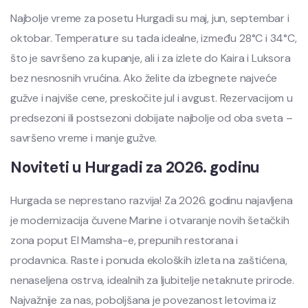
Najbolje vreme za posetu Hurgadi su maj, jun, septembar i
oktobar. Temperature su tada idealne, između 28°C i 34°C,
što je savršeno za kupanje, ali i za izlete do Kaira i Luksora
bez nesnosnih vrućina. Ako želite da izbegnete najveće
gužve i najviše cene, preskočite jul i avgust. Rezervacijom u
predsezoni ili postsezoni dobijate najbolje od oba sveta –
savršeno vreme i manje gužve.
Noviteti u Hurgadi za 2026. godinu
Hurgada se neprestano razvija! Za 2026. godinu najavljena
je modernizacija čuvene Marine i otvaranje novih šetačkih
zona poput El Mamsha-e, prepunih restorana i
prodavnica. Raste i ponuda ekoloških izleta na zaštićena,
nenaseljena ostrva, idealnih za ljubitelje netaknute prirode.
Najvažnije za nas, poboljšana je povezanost letovima iz