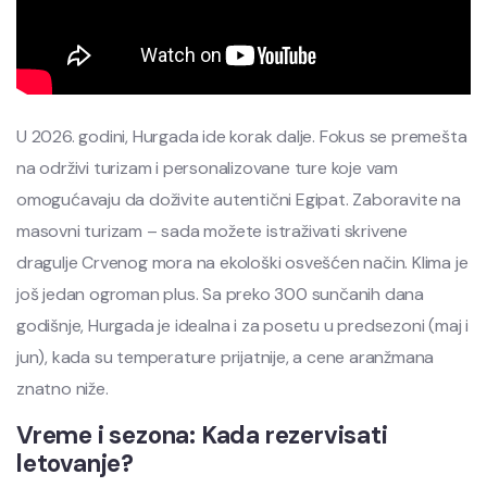
U 2026. godini, Hurgada ide korak dalje. Fokus se premešta
na održivi turizam i personalizovane ture koje vam
omogućavaju da doživite autentični Egipat. Zaboravite na
masovni turizam – sada možete istraživati skrivene
dragulje Crvenog mora na ekološki osvešćen način. Klima je
još jedan ogroman plus. Sa preko 300 sunčanih dana
godišnje, Hurgada je idealna i za posetu u predsezoni (maj i
jun), kada su temperature prijatnije, a cene aranžmana
znatno niže.
Vreme i sezona: Kada rezervisati
letovanje?