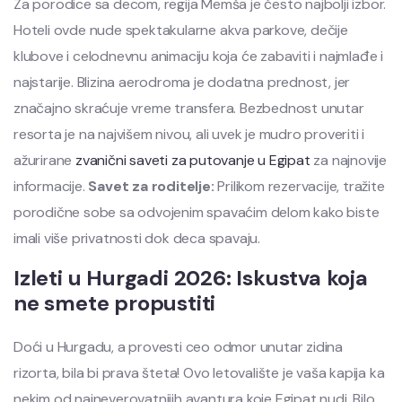
Za porodice sa decom, regija Memša je često najbolji izbor.
Hoteli ovde nude spektakularne akva parkove, dečije
klubove i celodnevnu animaciju koja će zabaviti i najmlađe i
najstarije. Blizina aerodroma je dodatna prednost, jer
značajno skraćuje vreme transfera. Bezbednost unutar
resorta je na najvišem nivou, ali uvek je mudro proveriti i
ažurirane
zvanični saveti za putovanje u Egipat
za najnovije
informacije.
Savet za roditelje:
Prilikom rezervacije, tražite
porodične sobe sa odvojenim spavaćim delom kako biste
imali više privatnosti dok deca spavaju.
Izleti u Hurgadi 2026: Iskustva koja
ne smete propustiti
Doći u Hurgadu, a provesti ceo odmor unutar zidina
rizorta, bila bi prava šteta! Ovo letovalište je vaša kapija ka
nekim od najneverovatnijih avantura koje Egipat nudi. Bilo