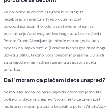
porodice sa decom?
Za porodice sa decom, Hurgada nudi pregršt
nezaboravnih avantura! Preporučujemo izlet
polupodmornicom ili brodom sa staklenim dnom za
posmatranje čarobnog podvodnog sveta bez kvašenja.
Poseta Grand Akvarijumu je takođe pun pogodak, kao i
odlazak na Rajsko ostrvo (Paradise Island) gde deca mogu
uživati u plitkoj, tirkiznoj vodi i peščanim plažama. Ovi izleti
su prilagođeni najmlađima i garantuju zabavu za celu
porodicu.
Da li moram da plaćam izlete unapred?
Ne morate! Jedna od naših najvećih prednosti je što nije
potrebno plaćanje unapred. Svoje mesto za željeni izlet
možete rezervisati potpuno besplatno putem WhatsApp-