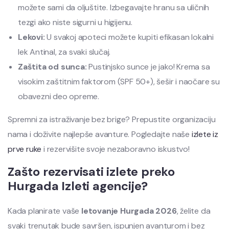
možete sami da oljuštite. Izbegavajte hranu sa uličnih
tezgi ako niste sigurni u higijenu.
Lekovi:
U svakoj apoteci možete kupiti efikasan lokalni
lek Antinal, za svaki slučaj.
Zaštita od sunca:
Pustinjsko sunce je jako! Krema sa
visokim zaštitnim faktorom (SPF 50+), šešir i naočare su
obavezni deo opreme.
Spremni za istraživanje bez brige? Prepustite organizaciju
nama i doživite najlepše avanture. Pogledajte naše
izlete iz
prve ruke
i rezervišite svoje nezaboravno iskustvo!
Zašto rezervisati izlete preko
Hurgada Izleti agencije?
Kada planirate vaše
letovanje Hurgada 2026
, želite da
svaki trenutak bude savršen, ispunjen avanturom i bez