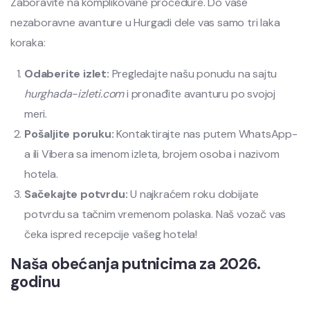
Zaboravite na komplikovane procedure. Do vaše
nezaboravne avanture u Hurgadi dele vas samo tri laka
koraka:
Odaberite izlet:
Pregledajte našu ponudu na sajtu
hurghada-izleti.com
i pronađite avanturu po svojoj
meri.
Pošaljite poruku:
Kontaktirajte nas putem WhatsApp-
a ili Vibera sa imenom izleta, brojem osoba i nazivom
hotela.
Sačekajte potvrdu:
U najkraćem roku dobijate
potvrdu sa tačnim vremenom polaska. Naš vozač vas
čeka ispred recepcije vašeg hotela!
Naša obećanja putnicima za 2026.
godinu