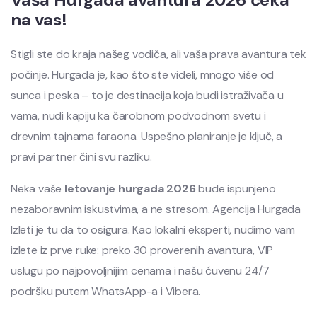
na vas!
Stigli ste do kraja našeg vodiča, ali vaša prava avantura tek
počinje. Hurgada je, kao što ste videli, mnogo više od
sunca i peska – to je destinacija koja budi istraživača u
vama, nudi kapiju ka čarobnom podvodnom svetu i
drevnim tajnama faraona. Uspešno planiranje je ključ, a
pravi partner čini svu razliku.
Neka vaše
letovanje hurgada 2026
bude ispunjeno
nezaboravnim iskustvima, a ne stresom. Agencija Hurgada
Izleti je tu da to osigura. Kao lokalni eksperti, nudimo vam
izlete iz prve ruke: preko 30 proverenih avantura, VIP
uslugu po najpovoljnijim cenama i našu čuvenu 24/7
podršku putem WhatsApp-a i Vibera.