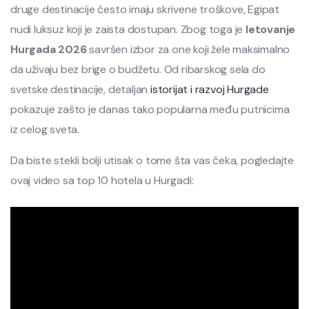
druge destinacije često imaju skrivene troškove, Egipat
nudi luksuz koji je zaista dostupan. Zbog toga je
letovanje
Hurgada 2026
savršen izbor za one koji žele maksimalno
da uživaju bez brige o budžetu. Od ribarskog sela do
svetske destinacije, detaljan
istorijat i razvoj Hurgade
pokazuje zašto je danas tako popularna među putnicima
iz celog sveta.
Da biste stekli bolji utisak o tome šta vas čeka, pogledajte
ovaj video sa top 10 hotela u Hurgadi: