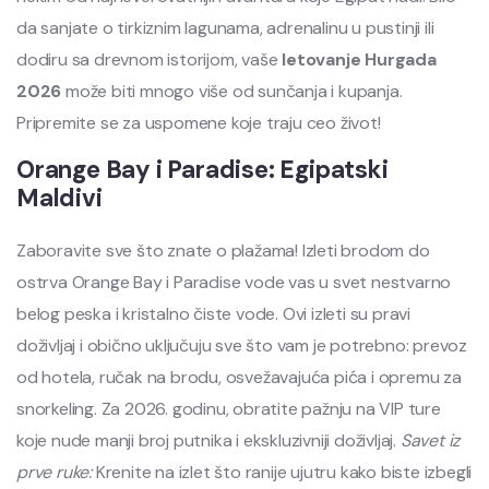
da sanjate o tirkiznim lagunama, adrenalinu u pustinji ili
dodiru sa drevnom istorijom, vaše
letovanje Hurgada
2026
može biti mnogo više od sunčanja i kupanja.
Pripremite se za uspomene koje traju ceo život!
Orange Bay i Paradise: Egipatski
Maldivi
Zaboravite sve što znate o plažama! Izleti brodom do
ostrva Orange Bay i Paradise vode vas u svet nestvarno
belog peska i kristalno čiste vode. Ovi izleti su pravi
doživljaj i obično uključuju sve što vam je potrebno: prevoz
od hotela, ručak na brodu, osvežavajuća pića i opremu za
snorkeling. Za 2026. godinu, obratite pažnju na VIP ture
koje nude manji broj putnika i ekskluzivniji doživljaj.
Savet iz
prve ruke:
Krenite na izlet što ranije ujutru kako biste izbegli