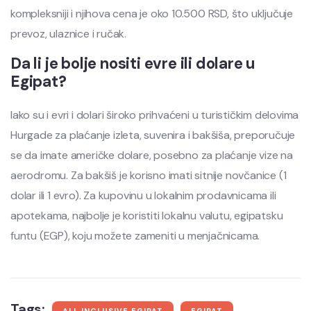
kompleksniji i njihova cena je oko 10.500 RSD, što uključuje
prevoz, ulaznice i ručak.
Da li je bolje nositi evre ili dolare u
Egipat?
Iako su i evri i dolari široko prihvaćeni u turističkim delovima
Hurgade za plaćanje izleta, suvenira i bakšiša, preporučuje
se da imate američke dolare, posebno za plaćanje vize na
aerodromu. Za bakšiš je korisno imati sitnije novčanice (1
dolar ili 1 evro). Za kupovinu u lokalnim prodavnicama ili
apotekama, najbolje je koristiti lokalnu valutu, egipatsku
funtu (EGP), koju možete zameniti u menjačnicama.
Tags: