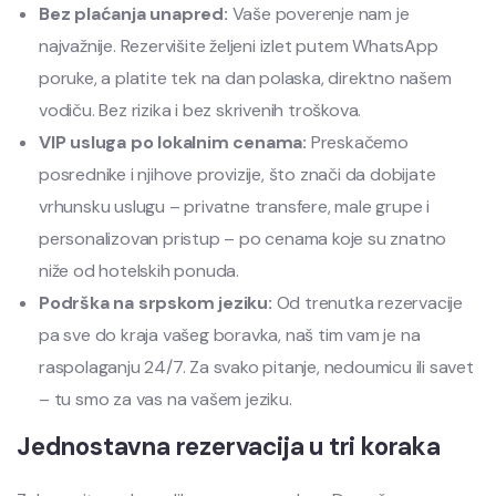
Bez plaćanja unapred:
Vaše poverenje nam je
najvažnije. Rezervišite željeni izlet putem WhatsApp
poruke, a platite tek na dan polaska, direktno našem
vodiču. Bez rizika i bez skrivenih troškova.
VIP usluga po lokalnim cenama:
Preskačemo
posrednike i njihove provizije, što znači da dobijate
vrhunsku uslugu – privatne transfere, male grupe i
personalizovan pristup – po cenama koje su znatno
niže od hotelskih ponuda.
Podrška na srpskom jeziku:
Od trenutka rezervacije
pa sve do kraja vašeg boravka, naš tim vam je na
raspolaganju 24/7. Za svako pitanje, nedoumicu ili savet
– tu smo za vas na vašem jeziku.
Jednostavna rezervacija u tri koraka