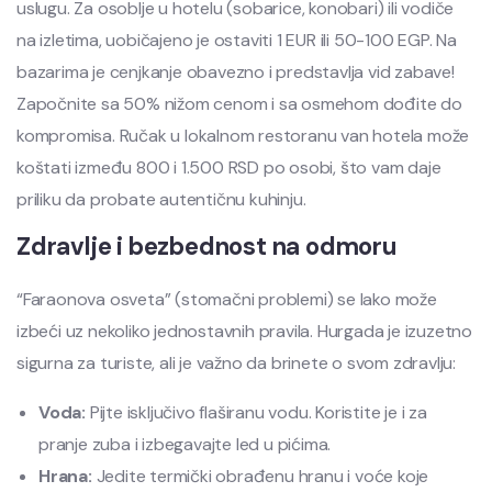
uslugu. Za osoblje u hotelu (sobarice, konobari) ili vodiče
na izletima, uobičajeno je ostaviti 1 EUR ili 50-100 EGP. Na
bazarima je cenjkanje obavezno i predstavlja vid zabave!
Započnite sa 50% nižom cenom i sa osmehom dođite do
kompromisa. Ručak u lokalnom restoranu van hotela može
koštati između 800 i 1.500 RSD po osobi, što vam daje
priliku da probate autentičnu kuhinju.
Zdravlje i bezbednost na odmoru
“Faraonova osveta” (stomačni problemi) se lako može
izbeći uz nekoliko jednostavnih pravila. Hurgada je izuzetno
sigurna za turiste, ali je važno da brinete o svom zdravlju:
Voda:
Pijte isključivo flaširanu vodu. Koristite je i za
pranje zuba i izbegavajte led u pićima.
Hrana:
Jedite termički obrađenu hranu i voće koje