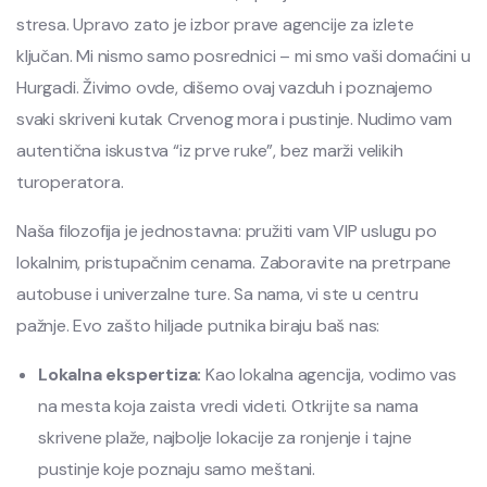
stresa. Upravo zato je izbor prave agencije za izlete
ključan. Mi nismo samo posrednici – mi smo vaši domaćini u
Hurgadi. Živimo ovde, dišemo ovaj vazduh i poznajemo
svaki skriveni kutak Crvenog mora i pustinje. Nudimo vam
autentična iskustva “iz prve ruke”, bez marži velikih
turoperatora.
Naša filozofija je jednostavna: pružiti vam VIP uslugu po
lokalnim, pristupačnim cenama. Zaboravite na pretrpane
autobuse i univerzalne ture. Sa nama, vi ste u centru
pažnje. Evo zašto hiljade putnika biraju baš nas:
Lokalna ekspertiza:
Kao lokalna agencija, vodimo vas
na mesta koja zaista vredi videti. Otkrijte sa nama
skrivene plaže, najbolje lokacije za ronjenje i tajne
pustinje koje poznaju samo meštani.