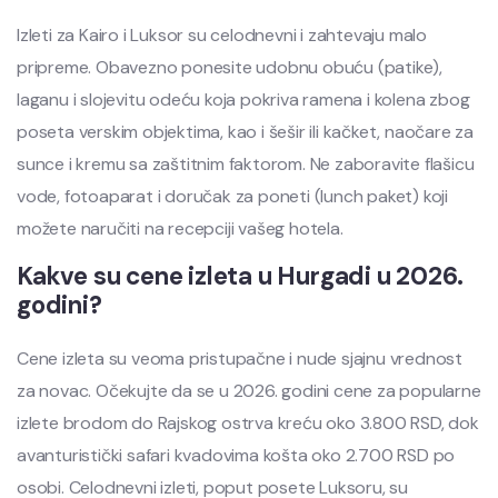
Izleti za Kairo i Luksor su celodnevni i zahtevaju malo
pripreme. Obavezno ponesite udobnu obuću (patike),
laganu i slojevitu odeću koja pokriva ramena i kolena zbog
poseta verskim objektima, kao i šešir ili kačket, naočare za
sunce i kremu sa zaštitnim faktorom. Ne zaboravite flašicu
vode, fotoaparat i doručak za poneti (lunch paket) koji
možete naručiti na recepciji vašeg hotela.
Kakve su cene izleta u Hurgadi u 2026.
godini?
Cene izleta su veoma pristupačne i nude sjajnu vrednost
za novac. Očekujte da se u 2026. godini cene za popularne
izlete brodom do Rajskog ostrva kreću oko 3.800 RSD, dok
avanturistički safari kvadovima košta oko 2.700 RSD po
osobi. Celodnevni izleti, poput posete Luksoru, su