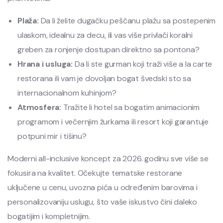
Plaža:
Da li želite dugačku peščanu plažu sa postepenim
ulaskom, idealnu za decu, ili vas više privlači koralni
greben za ronjenje dostupan direktno sa pontona?
Hrana i usluga:
Da li ste gurman koji traži više a la carte
restorana ili vam je dovoljan bogat švedski sto sa
internacionalnom kuhinjom?
Atmosfera:
Tražite li hotel sa bogatim animacionim
programom i večernjim žurkama ili resort koji garantuje
potpuni mir i tišinu?
Moderni all-inclusive koncept za 2026. godinu sve više se
fokusira na kvalitet. Očekujte tematske restorane
uključene u cenu, uvozna pića u određenim barovima i
personalizovaniju uslugu, što vaše iskustvo čini daleko
bogatijim i kompletnijim.