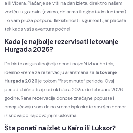
a ili Vibera. Plaćanje se vrši na dan izleta, direktno našem
vodiču, u gotovini (evrima, dolarima ili egipatskim funtama).
To vam pruža potpunu fleksibilnost i sigurnost, jer plaćate
tek kada vaša avantura počne!
Kada je najbolje rezervisati letovanje
Hurgada 2026?
Da biste osigurali najbolje cene i najveći izbor hotela,
idealno vreme za rezervaciju aranžmana za
letovanje
Hurgada 2026
je tokom “first minute” perioda. Ovaj
period obično traje od oktobra 2025. do februara 2026.
godine. Rane rezervacije donose značajne popuste i
omogućavaju vam da na vreme isplanirate savršen odmor
iz snova po najpovoljnijim uslovima.
Šta poneti na izlet u Kairo ili Luksor?