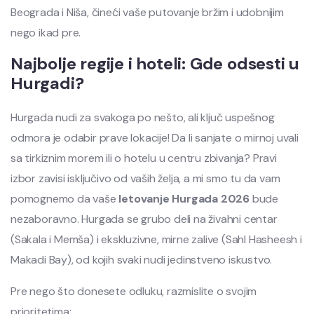
Beograda i Niša, čineći vaše putovanje bržim i udobnijim
nego ikad pre.
Najbolje regije i hoteli: Gde odsesti u
Hurgadi?
Hurgada nudi za svakoga po nešto, ali ključ uspešnog
odmora je odabir prave lokacije! Da li sanjate o mirnoj uvali
sa tirkiznim morem ili o hotelu u centru zbivanja? Pravi
izbor zavisi isključivo od vaših želja, a mi smo tu da vam
pomognemo da vaše
letovanje Hurgada 2026
bude
nezaboravno. Hurgada se grubo deli na živahni centar
(Sakala i Memša) i ekskluzivne, mirne zalive (Sahl Hasheesh i
Makadi Bay), od kojih svaki nudi jedinstveno iskustvo.
Pre nego što donesete odluku, razmislite o svojim
prioritetima: