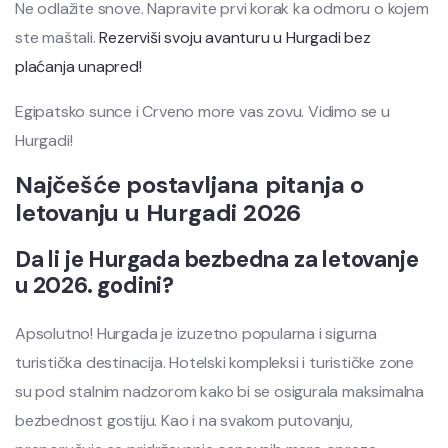
Ne odlažite snove. Napravite prvi korak ka odmoru o kojem
ste maštali.
Rezerviši svoju avanturu u Hurgadi bez
plaćanja unapred!
Egipatsko sunce i Crveno more vas zovu. Vidimo se u
Hurgadi!
Najčešće postavljana pitanja o
letovanju u Hurgadi 2026
Da li je Hurgada bezbedna za letovanje
u 2026. godini?
Apsolutno! Hurgada je izuzetno popularna i sigurna
turistička destinacija. Hotelski kompleksi i turističke zone
su pod stalnim nadzorom kako bi se osigurala maksimalna
bezbednost gostiju. Kao i na svakom putovanju,