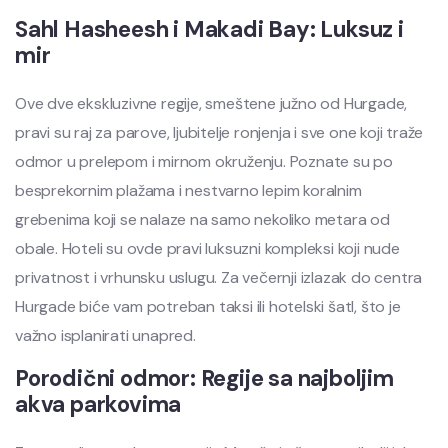
Sahl Hasheesh i Makadi Bay: Luksuz i
mir
Ove dve ekskluzivne regije, smeštene južno od Hurgade,
pravi su raj za parove, ljubitelje ronjenja i sve one koji traže
odmor u prelepom i mirnom okruženju. Poznate su po
besprekornim plažama i nestvarno lepim koralnim
grebenima koji se nalaze na samo nekoliko metara od
obale. Hoteli su ovde pravi luksuzni kompleksi koji nude
privatnost i vrhunsku uslugu. Za večernji izlazak do centra
Hurgade biće vam potreban taksi ili hotelski šatl, što je
važno isplanirati unapred.
Porodični odmor: Regije sa najboljim
akva parkovima