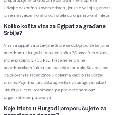
preporučuje se pridržavanje osnovnih mera opreza.
Uživajte bezbrižno u svom odmoru, jer se o vašoj sigurnosti
brine na svakom koraku, od hotela do organizovanih izleta.
Koliko košta viza za Egipat za građane
Srbije?
Viza za Egipat za državljane Srbije se dobija po sletanju na
aerodrom u Hurgadi i trenutno košta 25 američkih dolara,
što je približno 2.700 RSD. Plaćanje se vrši na
aerodromskom šalteru pre pasoške kontrole. Savetujemo
da pripremite tačan iznos u dolarima kako biste ubrzali
proces. Pojedine turističke agencije ovu uslugu ponekad
uključuju u cenu aranžmana, pa proverite sa svojim
organizatorom putovanja.
Koje izlete u Hurgadi preporučujete za