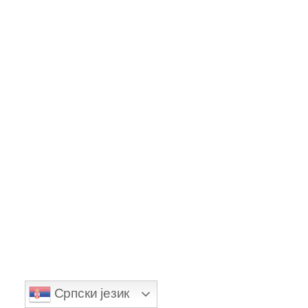
PUSTINJSKI SAFARI
PUTOVANJA
PUTOVANJE U EGIPAT
RAJSKO OSTRVO
RONJENJE
SAFARI
SAVETI ZA PUTOVANJE
SNORKELING
TEMPERATURA MORA
VODIČ ZA PUTOVANJE
VOŽNJA KVADOVA
VREME U HURGADI
Српски језик