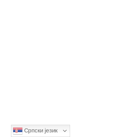
cena: VIP iskustvo i vodič za
2026.
All Categories
hurgada izleti
izleti u hurgadi
Српски језик
Uncategorized