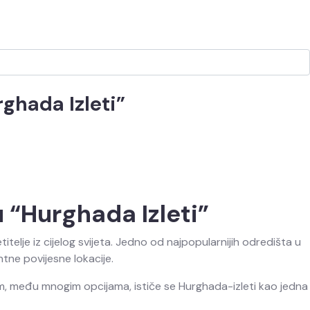
rghada Izleti”
u “Hurghada Izleti”
telje iz cijelog svijeta. Jedno od najpopularnijih odredišta u
tne povijesne lokacije.
utim, među mnogim opcijama, ističe se Hurghada-izleti kao jedna