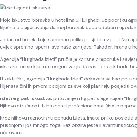
Moje iskustvo boravka u hotelima u Hurghadi, uz podršku agenci
ključna u osiguravanju da moj boravak bude udoban i ugodan
Jedan od hotela koje sam imao priliku posjetiti uz podršku agen
uvijek spremno ispuniti sve naše zahtjeve. Također, hrana u hotelu
Agencija “Hurghada Izleti” pružila je korisne preporuke i sav
iskustvo bili su ključni u osiguravanju da naš boravak bude be
U zaključku, agencija “Hurghada Izleti” dokazala se kao pouzda
klijenata čini ih prvom opcijom za sve koji planiraju posjetiti
izleti egipat iskustva,
putovanje u Egipat s agencijom “Hurgha
Njihova stručnost, ljubaznost i profesionalnost čine ih neprocj
Kroz njihovu raznovrsnu ponudu izleta, imate priliku posjetiti
pustinjom i još mnogo toga. Bez obzira jeste li avanturističkog 
očekivanja.