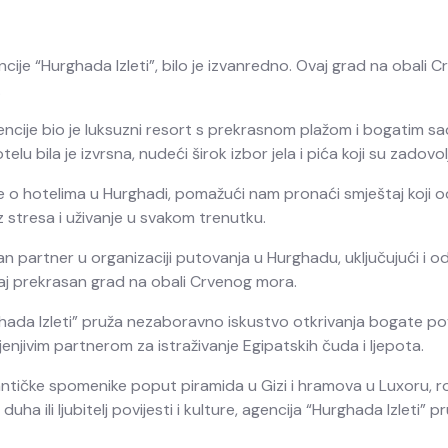
je “Hurghada Izleti”, bilo je izvanredno. Ovaj grad na obali Cr
.
cije bio je luksuzni resort s prekrasnom plažom i bogatim sadrž
 bila je izvrsna, nudeći širok izbor jela i pića koji su zadovoljil
jete o hotelima u Hurghadi, pomažući nam pronaći smještaj koji
z stresa i uživanje u svakom trenutku.
n partner u organizaciji putovanja u Hurghadu, uključujući i od
 ovaj prekrasan grad na obali Crvenog mora.
da Izleti” pruža nezaboravno iskustvo otkrivanja bogate povije
enjivim partnerom za istraživanje Egipatskih čuda i ljepota.
 antičke spomenike poput piramida u Gizi i hramova u Luxoru, ro
duha ili ljubitelj povijesti i kulture, agencija “Hurghada Izlet