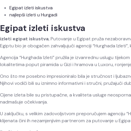
Egipat izleti iskustva
najlepši izleti u Hurgadi
Egipat izleti iskustva
izleti egipat iskustva
, Putovanje u Egipat pruža nezaboravna 
Egiptu bio je obogaćen zahvaljujući agenciji “Hurghada Izleti”, 
Agencija “Hurghada Izleti” pružila je izvanrednu uslugu tijeko
lokalitetima poput piramida u Gizi i hramova u Luxoru, ronjen
Ono što me posebno impresioniralo bila je stručnost i ljubazn
Njihovi vodiči bili su iznimno informativni i stručni, pružajući dub
Cijene izleta bile su pristupačne, a kvaliteta usluge neosporna. B
nadmašuje očekivanja.
U zaključku, s velikim zadovoljstvom preporučujem agenciju “Hur
klijenata čini ih nezamjenjivim partnerom za putovanje u Egipa