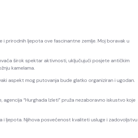
e i prirodnih ljepota ove fascinantne zemlje. Moj boravak u
vaća širok spektar aktivnosti, uključujući posjete antičkim
vožnju kamelama.
 svaki aspekt mog putovanja bude glatko organiziran i ugodan.
lture, agencija “Hurghada Izleti” pruža nezaboravno iskustvo koje
a i ljepota. Njihova posvećenost kvaliteti usluge i zadovoljstvu