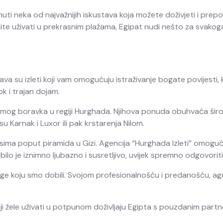
uti neka od najvažnijih iskustava koja možete doživjeti i prepo
no želite uživati u prekrasnim plažama, Egipat nudi nešto za sv
ava su izleti koji vam omogućuju istraživanje bogate povijesti, k
k i trajan dojam.
m mog boravka u regiji Hurghada. Njihova ponuda obuhvaća širok 
 Karnak i Luxor ili pak krstarenja Nilom.
ima poput piramida u Gizi. Agencija “Hurghada Izleti” omogućila
ilo je iznimno ljubazno i susretljivo, uvijek spremno odgovoriti
uge koju smo dobili. Svojom profesionalnošću i predanošću, age
oji žele uživati u potpunom doživljaju Egipta s pouzdanim part