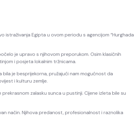
stvo istraživanja Egipta u ovom periodu s agencijom “Hurghada
e počelo je upravo s njihovom preporukom. Osim klasičnih
tinjom i posjeta lokalnim tržnicama.
ta bila je besprijekorna, pružajući nam mogućnost da
ijest i kulturu zemlje.
 prekrasnom zalasku sunca u pustinji. Cijene izleta bile su
avan način. Njihova predanost, profesionalnost i raznolika