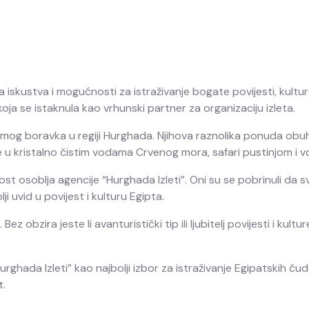
iskustva i mogućnosti za istraživanje bogate povijesti, kultur
koja se istaknula kao vrhunski partner za organizaciju izleta.
m mog boravka u regiji Hurghada. Njihova raznolika ponuda obuh
je u kristalno čistim vodama Crvenog mora, safari pustinjom i 
ost osoblja agencije “Hurghada Izleti”. Oni su se pobrinuli da
lji uvid u povijest i kulturu Egipta.
ez obzira jeste li avanturistički tip ili ljubitelj povijesti i ku
ghada Izleti” kao najbolji izbor za istraživanje Egipatskih čud
t.