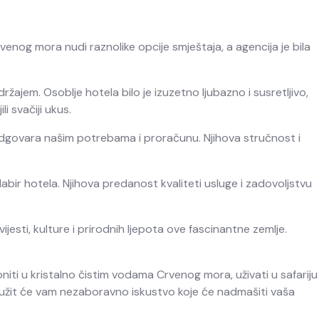
venog mora nudi raznolike opcije smještaja, a agencija je bila
ajem. Osoblje hotela bilo je izuzetno ljubazno i susretljivo,
i svačiji ukus.
 odgovara našim potrebama i proračunu. Njihova stručnost i
abir hotela. Njihova predanost kvaliteti usluge i zadovoljstvu
sti, kulture i prirodnih ljepota ove fascinantne zemlje.
niti u kristalno čistim vodama Crvenog mora, uživati u safariju
i” pružit će vam nezaboravno iskustvo koje će nadmašiti vaša