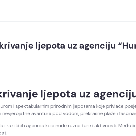
tkrivanje ljepota uz agenciju “Hu
krivanje ljepota uz agencij
turom i spektakularnim prirodnim ljepotama koje privlače posjeti
i nevjerojatne avanture pod vodom, prekrasne plaže i fascinan
da i različitih agencija koje nude razne ture i aktivnosti. Međ
pat.