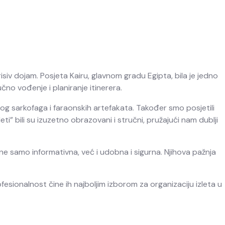
risiv dojam. Posjeta Kairu, glavnom gradu Egipta, bila je jedno
čno vođenje i planiranje itinerera.
g sarkofaga i faraonskih artefakata. Također smo posjetili
ti” bili su izuzetno obrazovani i stručni, pružajući nam dublji
ne samo informativna, već i udobna i sigurna. Njihova pažnja
ofesionalnost čine ih najboljim izborom za organizaciju izleta u