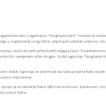
rganizirani izlet s agencijom “Hurghada Izleti” ostavilo je neizb
u u organizaciji ovog izleta, uključujući udoban prijevoz, stru
m muzeju, domu brojnih arheoloških blaga poput Tutankamonovo
može biti zamijenjen ničim drugim. Vodiči agencije “Hurghada Izle
u smo dobili. Agencija se pobrinula da naša posjeta Kairu bude 
zuzetno impresivna.
opcija za istraživanje Kaira. Njihova stručnost, ljubaznost i pr
du poput Kaira.