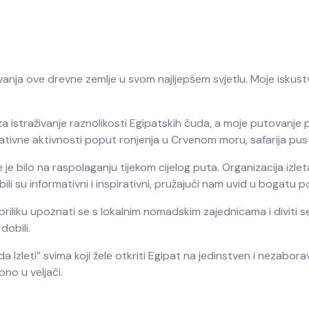
ivanja ove drevne zemlje u svom najljepšem svjetlu. Moje isku
 za istraživanje raznolikosti Egipatskih čuda, a moje putovanj
rnativne aktivnosti poput ronjenja u Crvenom moru, safarija pus
je bilo na raspolaganju tijekom cijelog puta. Organizacija izle
i su informativni i inspirativni, pružajući nam uvid u bogatu pov
riliku upoznati se s lokalnim nomadskim zajednicama i diviti se
dobili.
 Izleti” svima koji žele otkriti Egipat na jedinstven i nezabor
no u veljači.