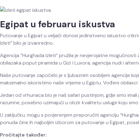
Egipat u februaru iskustva
Putovanje u Egipat u veljači donosi jedinstveno iskustvo otkr
Izleti” bilo je izvanredno.
Agencija “Hurghada Izleti” pružila je nevjerojatne mogućnosti
obilazaka poput piramida u Gizi i Luxora, agencija nudi i alte
Naše putovanje započelo je s ljubaznim osobljem agencije koje 
maksimalno iskoristimo naše vrijeme u Egiptu. Vođeni obilasci bil
Jedan od vrhunaca bio je naš safari pustinjom, gdje smo imali p
razumne, posebno uzimajući u obzir kvalitetu usluge koju smo 
U zaključku, mogu s povjerenjem preporučiti agenciju “Hurghada
ponuda čine ih najboljim izborom za putovanje u Egipat, poseb
Pročitajte također: