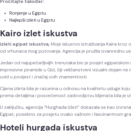
Pročitajte također:
Ronjenje u Egiptu
Najlepši izleti u Egiptu
Kairo izlet iskustva
izleti egipat iskustva,
Moje iskustvo istraživanja Kaira kroz o
od vrhunaca mog putovanja. Agencija je pružila izvanrednu uslug
Jedan od najupečatljivijih trenutaka bio je posjet egipatsko
impresivne piramide u Gizi, čiji veličanstveni vizualni dojam ne 
uvid u povijest i značaj ovih znamenitosti.
Cijena izleta bila je razumna u odnosu na kvalitetu usluge koj
prema detaljima i posvećenost zadovoljstvu klijenata bila je i
U zaključku, agencija “Hurghada Izleti” dokazala se kao izvrsna 
Egipat, posebno za posjetu ovako važnom i fascinantnom gra
Hoteli hurgada iskustva