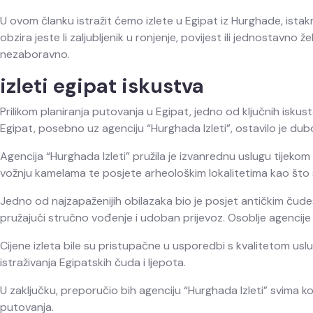
U ovom članku istražit ćemo izlete u Egipat iz Hurghade, istakn
obzira jeste li zaljubljenik u ronjenje, povijest ili jednostav
nezaboravno.
izleti egipat iskustva
Prilikom planiranja putovanja u Egipat, jedno od ključnih iskust
Egipat, posebno uz agenciju “Hurghada Izleti”, ostavilo je dubo
Agencija “Hurghada Izleti” pružila je izvanrednu uslugu tijeko
vožnju kamelama te posjete arheološkim lokalitetima kao što su
Jedno od najzapaženijih obilazaka bio je posjet antičkim čudes
pružajući stručno vođenje i udoban prijevoz. Osoblje agencije b
Cijene izleta bile su pristupačne u usporedbi s kvalitetom usl
istraživanja Egipatskih čuda i ljepota.
U zaključku, preporučio bih agenciju “Hurghada Izleti” svima k
putovanja.