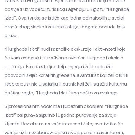
Iskustva u Hurgadi su nevjerojatna avantura koju možete
doživjeti uz vodeću turističku agenciju u Egiptu, “Hurghada
Izleti”. Ova tvrtka se ističe kao jedna od najboljih u svojoj
branši zbog visoke kvalitete usluge i bogate ponude koju
pruža.
“Hurghada Izleti” nudi raznolike ekskurzije i aktivnosti koje
će vam omogućiti istraživanje svih čari Hurgade i okolnih
područja. Bilo da ste ljubitelj ronjenja i želite istražiti
podvodni svijet koraljnih grebena, avanturist koji želi otkriti
ljepote pustinje u safariju ili putnik koji želi istražiti kulturnu
baštinu regije, “Hurghada Izleti” ima nešto za svakoga.
S profesionalnim vodičima i ljubaznim osobljem, “Hurghada
Izleti” osigurava sigurno i ugodno putovanje za svoje
klijente. Bez obzira na vaše interese i želje, ova tvrtka će
vam pružiti nezaboravno iskustvo ispunjeno avanturom,