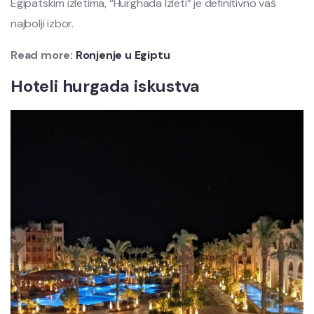
Egipatskim izletima, “Hurghada Izleti” je definitivno vaš
najbolji izbor.
Read more:
Ronjenje u Egiptu
Hoteli hurgada iskustva