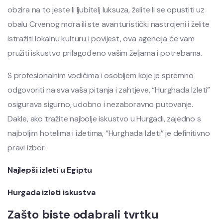
obzira na to jeste li ljubitelj luksuza, želite li se opustiti uz
obalu Crvenog mora ili ste avanturistički nastrojeni i želite
istražiti lokalnu kulturu i povijest, ova agencija će vam
pružiti iskustvo prilagođeno vašim željama i potrebama.
S profesionalnim vodičima i osobljem koje je spremno
odgovoriti na sva vaša pitanja i zahtjeve, “Hurghada Izleti”
osigurava sigurno, udobno i nezaboravno putovanje.
Dakle, ako tražite najbolje iskustvo u Hurgadi, zajedno s
najboljim hotelima i izletima, “Hurghada Izleti” je definitivno
pravi izbor.
Najlepši izleti u Egiptu
Hurgada izleti iskustva
Zašto biste odabrali tvrtku