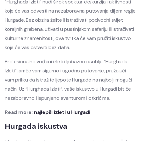
“Hurghada Izleti” nudi širok spektar ekskurzija i aktivnosti
koje će vas odvesti na nezaboravna putovanja diljem regije
Hurgade. Bez obzira želite li istraživati podvodni svijet
koraljnih grebena, uživati u pustinjskom safariju ili istraživati ​​
kulturne znamenitosti, ova tvrtka će vam pružiti iskustvo
koje će vas ostaviti bez daha.
Profesionalno vođeni izleti i ljubazno osoblje “Hurghada
Izleti” jamče vam sigurno i ugodno putovanje, pružajući
vam priliku da istražite ljepote Hurgade na najbolji mogući
način. Uz “Hurghada Izleti”, vaše iskustvo u Hurgadi bit će
nezaboravno i ispunjeno avanturom i otkrićima.
Read more:
najlepši izleti u Hurgadi
Hurgada iskustva