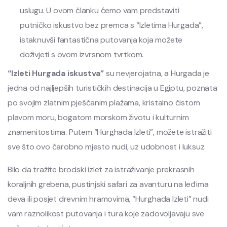
uslugu. U ovom članku ćemo vam predstaviti
putničko iskustvo bez premca s “Izletima Hurgada”,
istaknuvši fantastična putovanja koja možete
doživjeti s ovom izvrsnom tvrtkom.
“Izleti Hurgada iskustva”
su nevjerojatna, a Hurgada je
jedna od najljepših turističkih destinacija u Egiptu, poznata
po svojim zlatnim pješčanim plažama, kristalno čistom
plavom moru, bogatom morskom životu i kulturnim
znamenitostima. Putem “Hurghada Izleti”, možete istražiti
sve što ovo čarobno mjesto nudi, uz udobnost i luksuz.
Bilo da tražite brodski izlet za istraživanje prekrasnih
koraljnih grebena, pustinjski safari za avanturu na leđima
deva ili posjet drevnim hramovima, “Hurghada Izleti” nudi
vam raznolikost putovanja i tura koje zadovoljavaju sve