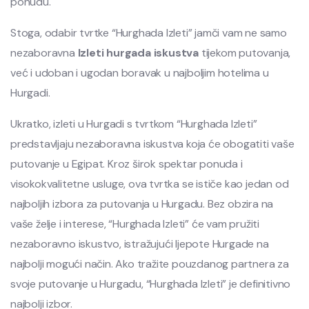
ponudu.
Stoga, odabir tvrtke “Hurghada Izleti” jamči vam ne samo
nezaboravna
Izleti hurgada iskustva
tijekom putovanja,
već i udoban i ugodan boravak u najboljim hotelima u
Hurgadi.
Ukratko, izleti u Hurgadi s tvrtkom “Hurghada Izleti”
predstavljaju nezaboravna iskustva koja će obogatiti vaše
putovanje u Egipat. Kroz širok spektar ponuda i
visokokvalitetne usluge, ova tvrtka se ističe kao jedan od
najboljih izbora za putovanja u Hurgadu. Bez obzira na
vaše želje i interese, “Hurghada Izleti” će vam pružiti
nezaboravno iskustvo, istražujući ljepote Hurgade na
najbolji mogući način. Ako tražite pouzdanog partnera za
svoje putovanje u Hurgadu, “Hurghada Izleti” je definitivno
najbolji izbor.