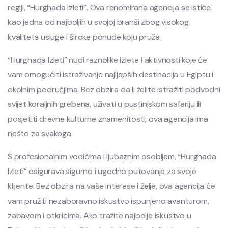
regiji, “Hurghada Izleti”. Ova renomirana agencija se ističe
kao jedna od najboljih u svojoj branši zbog visokog
kvaliteta usluge i široke ponude koju pruža.
“Hurghada Izleti” nudi raznolike izlete i aktivnosti koje će
vam omogućiti istraživanje najljepših destinacija u Egiptu i
okolnim područjima. Bez obzira da li želite istražiti podvodni
svijet koraljnih grebena, uživati u pustinjskom safariju ili
posjetiti drevne kulturne znamenitosti, ova agencija ima
nešto za svakoga.
S profesionalnim vodičima i ljubaznim osobljem, “Hurghada
Izleti” osigurava sigurno i ugodno putovanje za svoje
klijente. Bez obzira na vaše interese i želje, ova agencija će
vam pružiti nezaboravno iskustvo ispunjeno avanturom,
zabavom i otkrićima. Ako tražite najbolje iskustvo u